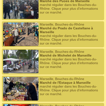
Marché des Puces de Marseille
marché régulier dans les Bouches-du-
Rhône. Clique pour plus d'informations
sur ce marché.
Marseille, Bouches-du-Rhône
Marché du Prado de Castellane à
Marseille
marché régulier dans les Bouches-du-
Rhône. Clique pour plus d'informations
sur ce marché.
Marseille, Bouches-du-Rhône
Marché de Michelet de Marseille
marché régulier dans les Bouches-du-
Rhône. Clique pour plus d'informations
sur ce marché.
Marseille, Bouches-du-Rhône
Marché de l'Estaque à Marseille
marché régulier dans les Bouches-du-
Rhône. Clique pour plus d'informations
sur ce marché.