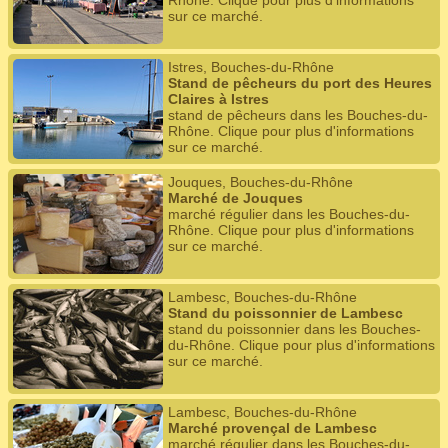
Rhône. Clique pour plus d'informations
sur ce marché.
Istres, Bouches-du-Rhône
Stand de pêcheurs du port des Heures
Claires à Istres
stand de pêcheurs dans les Bouches-du-
Rhône. Clique pour plus d'informations
sur ce marché.
Jouques, Bouches-du-Rhône
Marché de Jouques
marché régulier dans les Bouches-du-
Rhône. Clique pour plus d'informations
sur ce marché.
Lambesc, Bouches-du-Rhône
Stand du poissonnier de Lambesc
stand du poissonnier dans les Bouches-
du-Rhône. Clique pour plus d'informations
sur ce marché.
Lambesc, Bouches-du-Rhône
Marché provençal de Lambesc
marché régulier dans les Bouches-du-