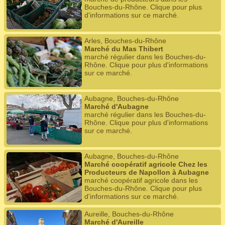
Bouches-du-Rhône. Clique pour plus
d'informations sur ce marché.
Arles, Bouches-du-Rhône
Marché du Mas Thibert
marché régulier dans les Bouches-du-
Rhône. Clique pour plus d'informations
sur ce marché.
Aubagne, Bouches-du-Rhône
Marché d'Aubagne
marché régulier dans les Bouches-du-
Rhône. Clique pour plus d'informations
sur ce marché.
Aubagne, Bouches-du-Rhône
Marché coopératif agricole Chez les
Producteurs de Napollon à Aubagne
marché coopératif agricole dans les
Bouches-du-Rhône. Clique pour plus
d'informations sur ce marché.
Aureille, Bouches-du-Rhône
Marché d'Aureille