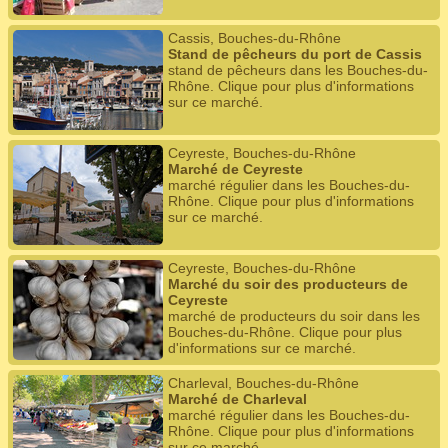
Cassis, Bouches-du-Rhône
Stand de pêcheurs du port de Cassis
stand de pêcheurs dans les Bouches-du-
Rhône. Clique pour plus d'informations
sur ce marché.
Ceyreste, Bouches-du-Rhône
Marché de Ceyreste
marché régulier dans les Bouches-du-
Rhône. Clique pour plus d'informations
sur ce marché.
Ceyreste, Bouches-du-Rhône
Marché du soir des producteurs de
Ceyreste
marché de producteurs du soir dans les
Bouches-du-Rhône. Clique pour plus
d'informations sur ce marché.
Charleval, Bouches-du-Rhône
Marché de Charleval
marché régulier dans les Bouches-du-
Rhône. Clique pour plus d'informations
sur ce marché.