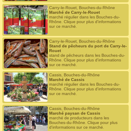
Carry-le-Rouet, Bouches-du-Rhône
Marché de Carry-le-Rouet
marché régulier dans les Bouches-du-
Rhône. Clique pour plus d'informations
sur ce marché.
Carry-le-Rouet, Bouches-du-Rhône
Stand de pêcheurs du port de Carry-le-
Rouet
stand de pêcheurs dans les Bouches-du-
Rhône. Clique pour plus d'informations
sur ce marché.
Cassis, Bouches-du-Rhône
Marché de Cassis
marché régulier dans les Bouches-du-
Rhône. Clique pour plus d'informations
sur ce marché.
Cassis, Bouches-du-Rhône
Marché paysan de Cassis
marché de producteurs dans les
Bouches-du-Rhône. Clique pour plus
d'informations sur ce marché.