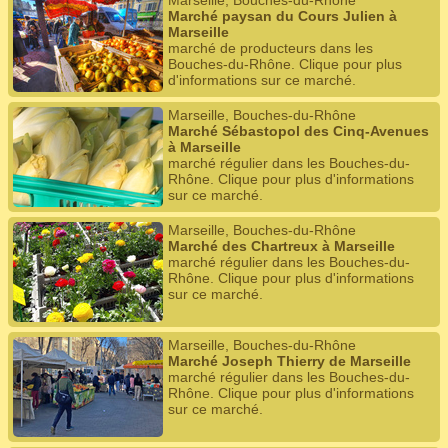
Marseille, Bouches-du-Rhône
Marché paysan du Cours Julien à
Marseille
marché de producteurs dans les
Bouches-du-Rhône. Clique pour plus
d'informations sur ce marché.
Marseille, Bouches-du-Rhône
Marché Sébastopol des Cinq-Avenues
à Marseille
marché régulier dans les Bouches-du-
Rhône. Clique pour plus d'informations
sur ce marché.
Marseille, Bouches-du-Rhône
Marché des Chartreux à Marseille
marché régulier dans les Bouches-du-
Rhône. Clique pour plus d'informations
sur ce marché.
Marseille, Bouches-du-Rhône
Marché Joseph Thierry de Marseille
marché régulier dans les Bouches-du-
Rhône. Clique pour plus d'informations
sur ce marché.