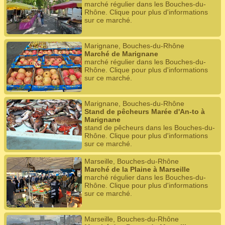
marché régulier dans les Bouches-du-
Rhône. Clique pour plus d'informations
sur ce marché.
Marignane, Bouches-du-Rhône
Marché de Marignane
marché régulier dans les Bouches-du-
Rhône. Clique pour plus d'informations
sur ce marché.
Marignane, Bouches-du-Rhône
Stand de pêcheurs Marée d'An-to à
Marignane
stand de pêcheurs dans les Bouches-du-
Rhône. Clique pour plus d'informations
sur ce marché.
Marseille, Bouches-du-Rhône
Marché de la Plaine à Marseille
marché régulier dans les Bouches-du-
Rhône. Clique pour plus d'informations
sur ce marché.
Marseille, Bouches-du-Rhône