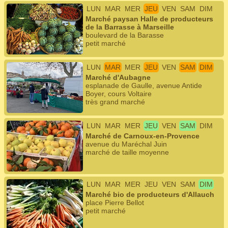
LUN
MAR
MER
JEU
VEN
SAM
DIM
Marché paysan Halle de producteurs
de la Barrasse à Marseille
boulevard de la Barasse
petit marché
LUN
MAR
MER
JEU
VEN
SAM
DIM
Marché d'Aubagne
esplanade de Gaulle, avenue Antide
Boyer, cours Voltaire
très grand marché
LUN
MAR
MER
JEU
VEN
SAM
DIM
Marché de Carnoux-en-Provence
avenue du Maréchal Juin
marché de taille moyenne
LUN
MAR
MER
JEU
VEN
SAM
DIM
Marché bio de producteurs d'Allauch
place Pierre Bellot
petit marché