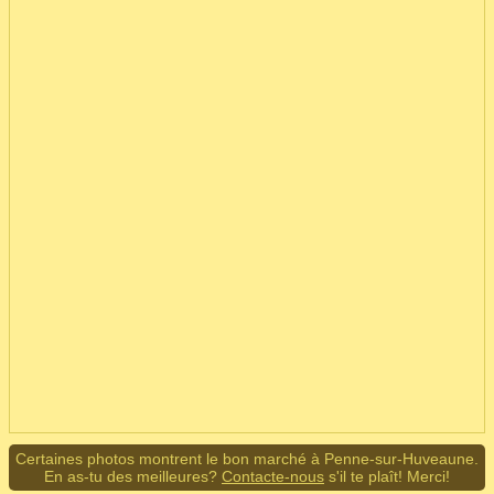
Certaines photos montrent le bon marché à Penne-sur-Huveaune.
En as-tu des meilleures?
Contacte-nous
s'il te plaît! Merci!