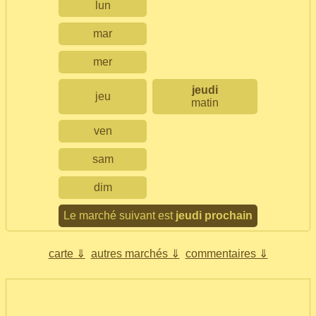
lun
mar
mer
jeudi
jeu
matin
ven
sam
dim
Le marché suivant est
jeudi prochain
carte ⇓
autres marchés ⇓
commentaires ⇓