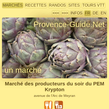
MARCHÉS
RECETTES
RANDOS
SITES
TOURS VTT
<<<
>>>
INFOS
FR
DE
EN
Provence-Guide.Net
un marché
Marché des producteurs du soir du PEM
Krypton
avenue de l'Arc de Meyran