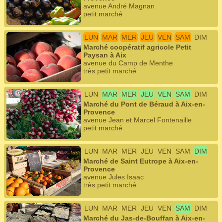
avenue André Magnan
petit marché
LUN
MAR
MER
JEU
VEN
SAM
DIM
Marché coopératif agricole Petit
Paysan à Aix
avenue du Camp de Menthe
très petit marché
LUN
MAR
MER
JEU
VEN
SAM
DIM
Marché du Pont de Béraud à Aix-en-
Provence
avenue Jean et Marcel Fontenaille
petit marché
LUN
MAR
MER
JEU
VEN
SAM
DIM
Marché de Saint Eutrope à Aix-en-
Provence
avenue Jules Isaac
très petit marché
LUN
MAR
MER
JEU
VEN
SAM
DIM
Marché du Jas-de-Bouffan à Aix-en-