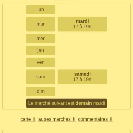
lun
mardi
mar
17 à 19h
mer
jeu
ven
samedi
sam
17 à 19h
dim
Le marché suivant est
demain
mardi
carte ⇓
autres marchés ⇓
commentaires ⇓