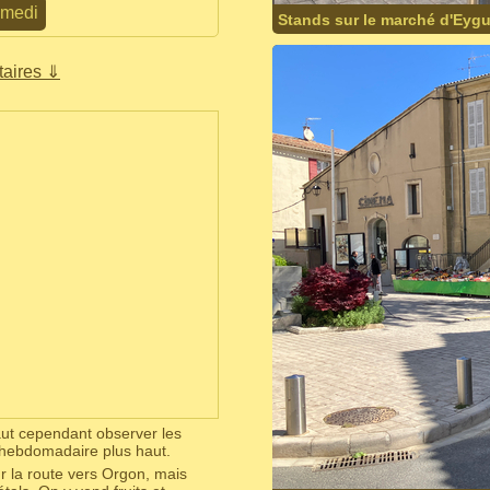
medi
Stands sur le marché d'Eyg
aires ⇓
faut cependant observer les
u hebdomadaire plus haut.
ur la route vers Orgon, mais