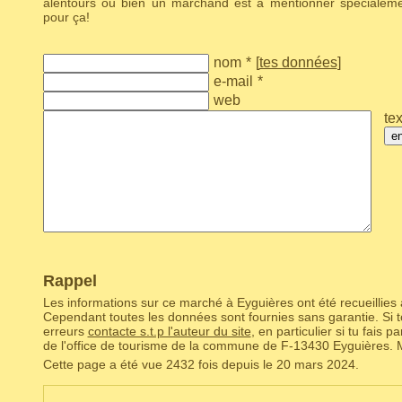
alentours ou bien un marchand est à mentionner spécialem
pour ça!
nom
*
[
tes données
]
e-mail
*
web
tex
e
Rappel
Les informations sur ce marché à Eyguières ont été recueillies 
Cependant toutes les données sont fournies sans garantie. Si to
erreurs
contacte s.t.p l'auteur du site
, en particulier si tu fais 
de l'office de tourisme de la commune de F‑13430 Eyguières. M
Cette page a été vue 2432 fois depuis le 20 mars 2024.