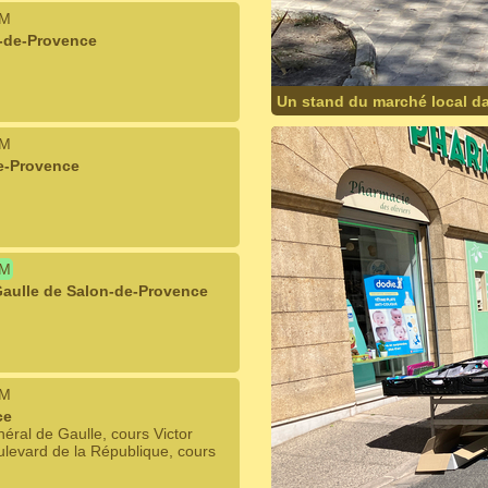
IM
n-de-Provence
Un stand du marché local da
IM
e-Provence
IM
Gaulle de Salon-de-Provence
IM
ce
ral de Gaulle, cours Victor
levard de la République, cours