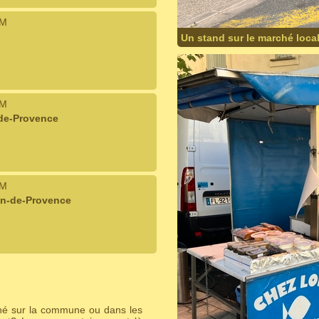
IM
Un stand sur le marché loca
IM
de-Provence
IM
on-de-Provence
ché sur la commune ou dans les