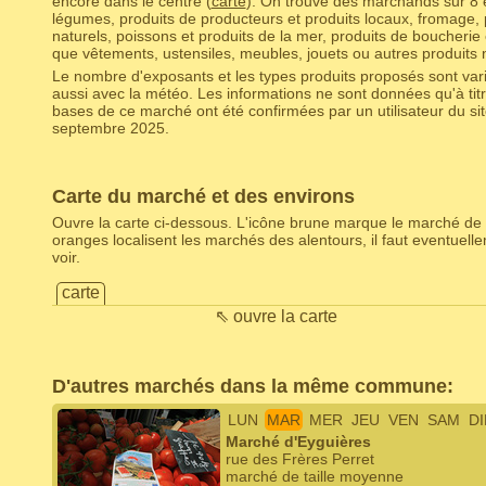
encore dans le centre (
carte
). On trouve des marchands sur 8 ét
légumes, produits de producteurs et produits locaux, fromage, p
naturels, poissons et produits de la mer, produits de boucherie 
que vêtements, ustensiles, meubles, jouets ou autres produits 
Le nombre d'exposants et les types produits proposés sont varia
aussi avec la météo. Les informations ne sont données qu'à titr
bases de ce marché ont été confirmées par un utilisateur du s
septembre 2025.
Carte du marché et des environs
Ouvre la carte ci-dessous. L'icône brune marque le marché de 
oranges localisent les marchés des alentours, il faut eventuel
voir.
carte
⇖ ouvre la carte
D'autres marchés dans la même commune:
LUN
MAR
MER
JEU
VEN
SAM
D
Marché d'Eyguières
rue des Frères Perret
marché de taille moyenne