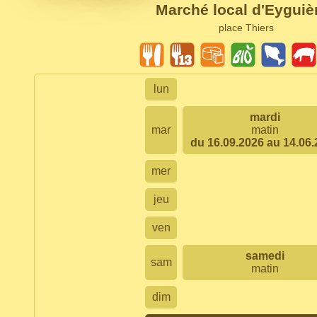
Marché local d'Eyguiè
place Thiers
lun
mardi
mar
matin
du 16.09.2026 au 14.06
mer
jeu
ven
samedi
sam
matin
dim