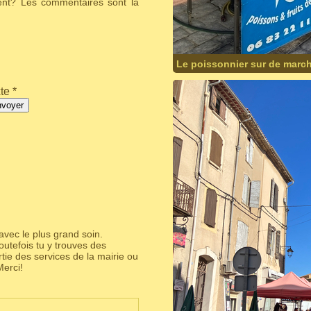
ent? Les commentaires sont là
Le poissonnier sur de march
te *
nvoyer
avec le plus grand soin.
utefois tu y trouves des
partie des services de la mairie ou
erci!