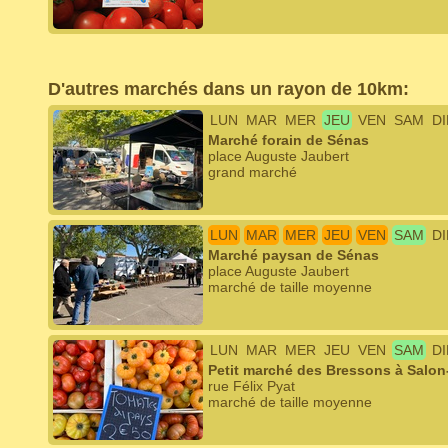
D'autres marchés dans un rayon de 10km:
LUN
MAR
MER
JEU
VEN
SAM
D
Marché forain de Sénas
place Auguste Jaubert
grand marché
LUN
MAR
MER
JEU
VEN
SAM
D
Marché paysan de Sénas
place Auguste Jaubert
marché de taille moyenne
LUN
MAR
MER
JEU
VEN
SAM
D
Petit marché des Bressons à Salo
rue Félix Pyat
marché de taille moyenne