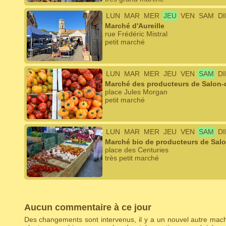
LUN
MAR
MER
JEU
VEN
SAM
D
Marché d'Aureille
rue Frédéric Mistral
petit marché
LUN
MAR
MER
JEU
VEN
SAM
D
Marché des producteurs de Salon-
place Jules Morgan
petit marché
LUN
MAR
MER
JEU
VEN
SAM
D
Marché bio de producteurs de Sal
place des Centuries
très petit marché
Aucun commentaire à ce jour
Des changements sont intervenus, il y a un nouvel autre ma