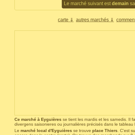
Le marché suivant est
demain
sa
carte ⇓
autres marchés ⇓
comment
Ce marché à Eyguières
se tient les mardis et les samedis. Il 
divergens saisonieres ou journalières précisés dans le tablea
Le
marché local d'Eyguières
se trouve
place Thiers
. C'est s