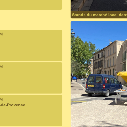
Stands du marché local dans
IM
IM
IM
n-de-Provence