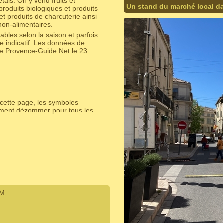
als. On y vend fruits et
Un stand du marché local da
roduits biologiques et produits
et produits de charcuterie ainsi
non-alimentaires.
bles selon la saison et parfois
e indicatif. Les données de
ite Provence-Guide.Net le 23
cette page, les symboles
lement dézommer pour tous les
IM