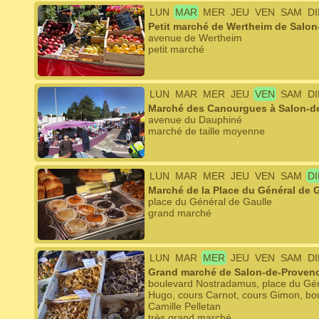
LUN
MAR
MER
JEU
VEN
SAM
D
Petit marché de Wertheim de Salo
avenue de Wertheim
petit marché
LUN
MAR
MER
JEU
VEN
SAM
D
Marché des Canourgues à Salon-d
avenue du Dauphiné
marché de taille moyenne
LUN
MAR
MER
JEU
VEN
SAM
D
Marché de la Place du Général de 
place du Général de Gaulle
grand marché
LUN
MAR
MER
JEU
VEN
SAM
D
Grand marché de Salon-de-Proven
boulevard Nostradamus, place du Géné
Hugo, cours Carnot, cours Gimon, bou
Camille Pelletan
très grand marché