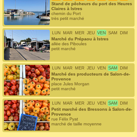
Stand de pêcheurs du port des Heures
Claires à Istres
chemin du Port
très petit marché
LUN
MAR
MER
JEU
VEN
SAM
DIM
Marché du Prépaou à Istres
allée des Piboules
petit marché
LUN
MAR
MER
JEU
VEN
SAM
DIM
Marché des producteurs de Salon-de-
Provence
place Jules Morgan
petit marché
LUN
MAR
MER
JEU
VEN
SAM
DIM
Petit marché des Bressons à Salon-de-
Provence
rue Félix Pyat
marché de taille moyenne