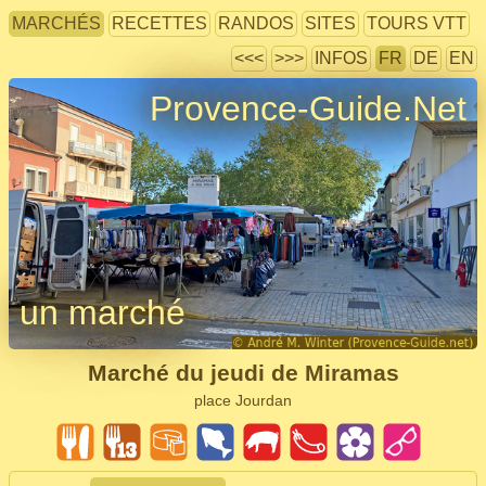
MARCHÉS
RECETTES
RANDOS
SITES
TOURS VTT
<<<
>>>
INFOS
FR
DE
EN
Provence-Guide.Net
un marché
Marché du jeudi de Miramas
place Jourdan