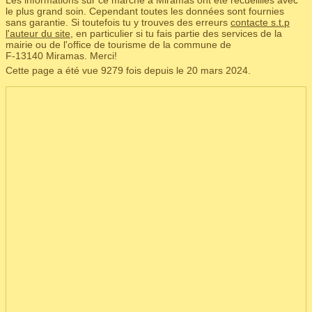
Les informations sur ce marché à Miramas ont été recueillies avec
le plus grand soin. Cependant toutes les données sont fournies
sans garantie. Si toutefois tu y trouves des erreurs
contacte s.t.p
l'auteur du site
, en particulier si tu fais partie des services de la
mairie ou de l'office de tourisme de la commune de
F‑13140 Miramas. Merci!
Cette page a été vue 9279 fois depuis le 20 mars 2024.