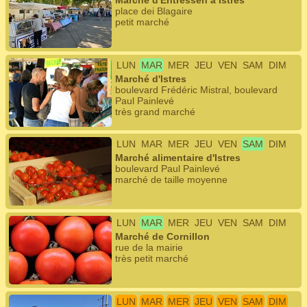
Marché d'Entressen à Istres
place dei Blagaire
petit marché
LUN
MAR
MER
JEU
VEN
SAM
DIM
Marché d'Istres
boulevard Frédéric Mistral, boulevard
Paul Painlevé
très grand marché
LUN
MAR
MER
JEU
VEN
SAM
DIM
Marché alimentaire d'Istres
boulevard Paul Painlevé
marché de taille moyenne
LUN
MAR
MER
JEU
VEN
SAM
DIM
Marché de Cornillon
rue de la mairie
très petit marché
LUN
MAR
MER
JEU
VEN
SAM
DIM