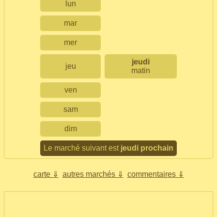
lun
mar
mer
jeudi
jeu
matin
ven
sam
dim
Le marché suivant est
jeudi prochain
carte ⇓
autres marchés ⇓
commentaires ⇓