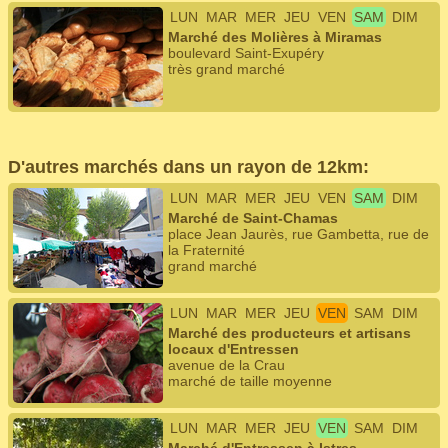
LUN
MAR
MER
JEU
VEN
SAM
DIM
Marché des Molières à Miramas
boulevard Saint-Exupéry
très grand marché
D'autres marchés dans un rayon de 12km:
LUN
MAR
MER
JEU
VEN
SAM
DIM
Marché de Saint-Chamas
place Jean Jaurès, rue Gambetta, rue de
la Fraternité
grand marché
LUN
MAR
MER
JEU
VEN
SAM
DIM
Marché des producteurs et artisans
locaux d'Entressen
avenue de la Crau
marché de taille moyenne
LUN
MAR
MER
JEU
VEN
SAM
DIM