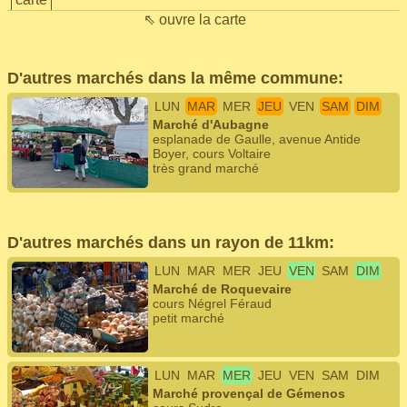
⇖ ouvre la carte
D'autres marchés dans la même commune:
LUN
MAR
MER
JEU
VEN
SAM
DIM
Marché d'Aubagne
esplanade de Gaulle, avenue Antide
Boyer, cours Voltaire
très grand marché
D'autres marchés dans un rayon de 11km:
LUN
MAR
MER
JEU
VEN
SAM
DIM
Marché de Roquevaire
cours Négrel Féraud
petit marché
LUN
MAR
MER
JEU
VEN
SAM
DIM
Marché provençal de Gémenos