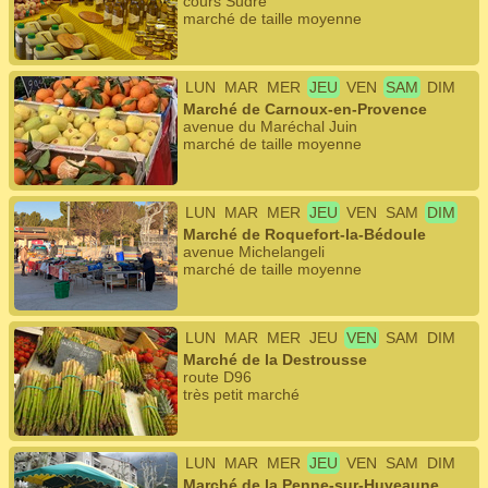
cours Sudre
marché de taille moyenne
LUN
MAR
MER
JEU
VEN
SAM
DIM
Marché de Carnoux-en-Provence
avenue du Maréchal Juin
marché de taille moyenne
LUN
MAR
MER
JEU
VEN
SAM
DIM
Marché de Roquefort-la-Bédoule
avenue Michelangeli
marché de taille moyenne
LUN
MAR
MER
JEU
VEN
SAM
DIM
Marché de la Destrousse
route D96
très petit marché
LUN
MAR
MER
JEU
VEN
SAM
DIM
Marché de la Penne-sur-Huveaune