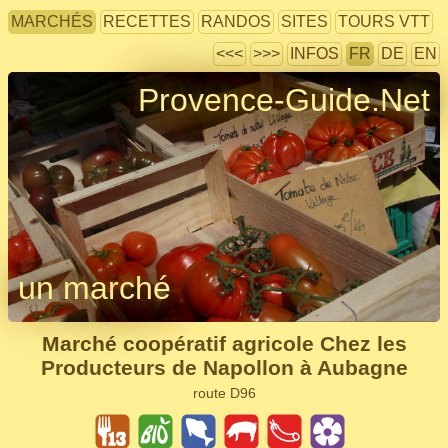
MARCHÉS
RECETTES
RANDOS
SITES
TOURS VTT
<<<
>>>
INFOS
FR
DE
EN
Provence-Guide.Net
un marché
Marché coopératif agricole Chez les
Producteurs de Napollon à Aubagne
route D96