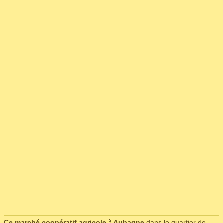
Ce marché coopératif agricole à Aubagne
dans le quartier de