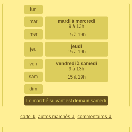
lun
mardi à mercredi
mar
9 à 13h
mer
15 à 19h
jeudi
jeu
15 à 19h
vendredi à samedi
ven
9 à 13h
sam
15 à 19h
dim
Le marché suivant est
demain
samedi
carte ⇓
autres marchés ⇓
commentaires ⇓