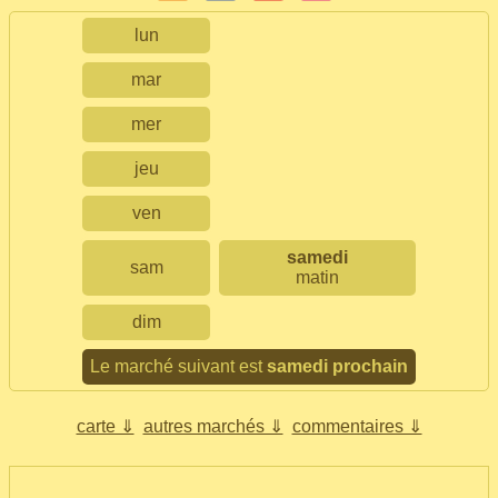
lun
mar
mer
jeu
ven
samedi
sam
matin
dim
Le marché suivant est
samedi prochain
carte ⇓
autres marchés ⇓
commentaires ⇓