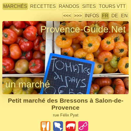
MARCHÉS
RECETTES
RANDOS
SITES
TOURS VTT
<<<
>>>
INFOS
FR
DE
EN
Provence-Guide.Net
un marché
Petit marché des Bressons à Salon-de-
Provence
rue Félix Pyat