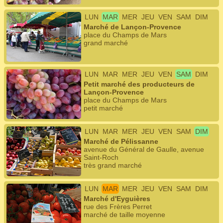
LUN
MAR
MER
JEU
VEN
SAM
DIM
Marché de Lançon-Provence
place du Champs de Mars
grand marché
LUN
MAR
MER
JEU
VEN
SAM
DIM
Petit marché des producteurs de
Lançon-Provence
place du Champs de Mars
petit marché
LUN
MAR
MER
JEU
VEN
SAM
DIM
Marché de Pélissanne
avenue du Général de Gaulle, avenue
Saint-Roch
très grand marché
LUN
MAR
MER
JEU
VEN
SAM
DIM
Marché d'Eyguières
rue des Frères Perret
marché de taille moyenne