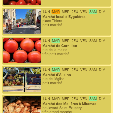
LUN
MAR
MER
JEU
VEN
SAM
DIM
Marché local d'Eyguières
place Thiers
petit marché
LUN
MAR
MER
JEU
VEN
SAM
DIM
Marché de Cornillon
rue de la mairie
très petit marché
LUN
MAR
MER
JEU
VEN
SAM
DIM
Marché d'Alleins
rue de l'église
petit marché
LUN
MAR
MER
JEU
VEN
SAM
DIM
Marché des Molières à Miramas
boulevard Saint-Exupéry
très grand marché