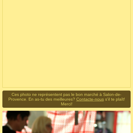
Ces photo ne représentent pas le bon marché à Salon-de-
Provence. En as-tu des meilleures?
Contacte-nous
s'il te plaît!
Merci!