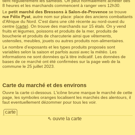
tient régulièrement les samedis. On peut normalement acheter dès
8 heures et les marchands commencent à ranger vers 12h30.
Le
petit marché des Bressons à Salon-de-Provence
se trouve
rue Félix Pyat
, autre nom sur place: place des anciens combattants
d'Afrique du Nord. C'est dans une cité récente au nord-ouest du
centre (
carte
). On trouve des marchands sur 15 étals. On y vend
fruits et légumes, poissons et produits de la mer, produits de
boucherie et produits de charcuterie ainsi que vêtements,
ustensiles, meubles, jouets ou autres produits non-alimentaires.
Le nombre d'exposants et les types produits proposés sont
variables selon la saison et parfois aussi avec la météo. Les
informations ne sont données qu'à titre indicatif. Les données de
bases de ce marché ont été confirmées sur la page web de la
commune le 25 juillet 2023.
Carte du marché et des environs
Ouvre la carte ci-dessous. L'icône brune marque le marché de cette
page, les symboles oranges localisent les marchés des alentours, il
faut eventuellement dézommer pour tous les voir.
carte
⇖ ouvre la carte