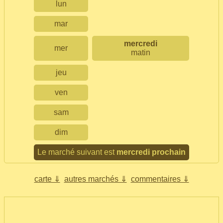
lun
mar
mercredi
mer
matin
jeu
ven
sam
dim
Le marché suivant est
mercredi prochain
carte ⇓
autres marchés ⇓
commentaires ⇓