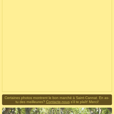
Certaines photos montrent le bon marché à Saint-Cannat. En as-
tu des meilleures?
Contacte-nous
s'il te plaît! Merci!