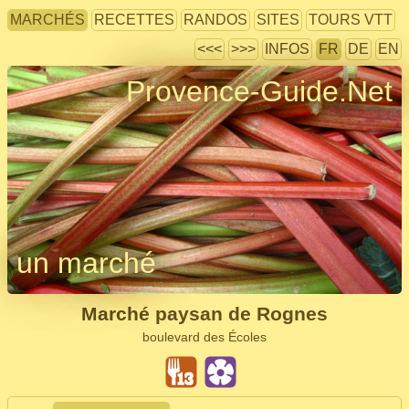
MARCHÉS
RECETTES
RANDOS
SITES
TOURS VTT
<<<
>>>
INFOS
FR
DE
EN
Provence-Guide.Net
un marché
Marché paysan de Rognes
boulevard des Écoles