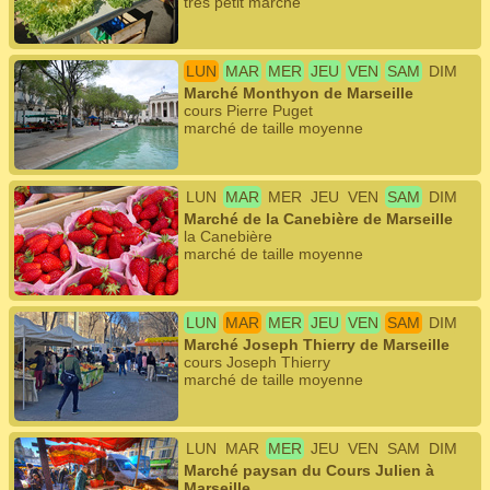
très petit marché
LUN
MAR
MER
JEU
VEN
SAM
DIM
Marché Monthyon de Marseille
cours Pierre Puget
marché de taille moyenne
LUN
MAR
MER
JEU
VEN
SAM
DIM
Marché de la Canebière de Marseille
la Canebière
marché de taille moyenne
LUN
MAR
MER
JEU
VEN
SAM
DIM
Marché Joseph Thierry de Marseille
cours Joseph Thierry
marché de taille moyenne
LUN
MAR
MER
JEU
VEN
SAM
DIM
Marché paysan du Cours Julien à
Marseille