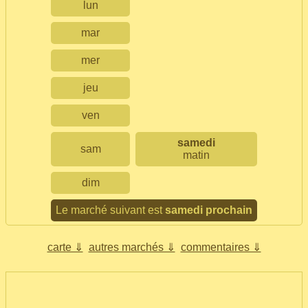
lun
mar
mer
jeu
ven
samedi
sam
matin
dim
Le marché suivant est
samedi prochain
carte ⇓
autres marchés ⇓
commentaires ⇓