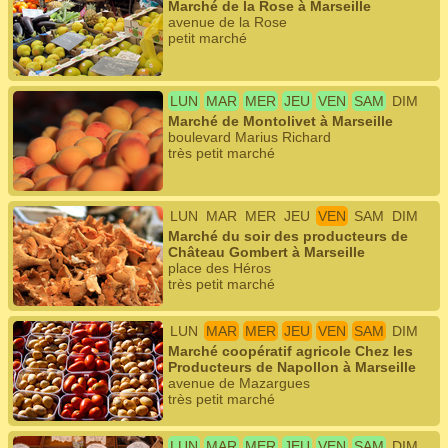
Marché de la Rose à Marseille
avenue de la Rose
petit marché
LUN
MAR
MER
JEU
VEN
SAM
DIM
Marché de Montolivet à Marseille
boulevard Marius Richard
très petit marché
LUN
MAR
MER
JEU
VEN
SAM
DIM
Marché du soir des producteurs de
Château Gombert à Marseille
place des Héros
très petit marché
LUN
MAR
MER
JEU
VEN
SAM
DIM
Marché coopératif agricole Chez les
Producteurs de Napollon à Marseille
avenue de Mazargues
très petit marché
LUN
MAR
MER
JEU
VEN
SAM
DIM