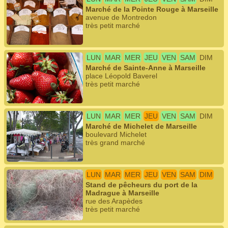
Marché de la Pointe Rouge à Marseille
avenue de Montredon
très petit marché
LUN
MAR
MER
JEU
VEN
SAM
DIM
Marché de Sainte-Anne à Marseille
place Léopold Baverel
très petit marché
LUN
MAR
MER
JEU
VEN
SAM
DIM
Marché de Michelet de Marseille
boulevard Michelet
très grand marché
LUN
MAR
MER
JEU
VEN
SAM
DIM
Stand de pêcheurs du port de la
Madrague à Marseille
rue des Arapèdes
très petit marché