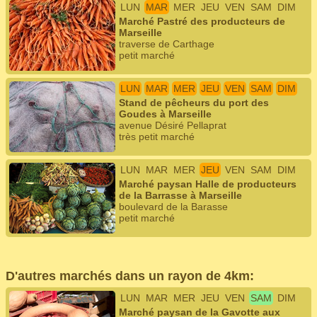
LUN
MAR
MER
JEU
VEN
SAM
DIM
Marché Pastré des producteurs de
Marseille
traverse de Carthage
petit marché
LUN
MAR
MER
JEU
VEN
SAM
DIM
Stand de pêcheurs du port des
Goudes à Marseille
avenue Désiré Pellaprat
très petit marché
LUN
MAR
MER
JEU
VEN
SAM
DIM
Marché paysan Halle de producteurs
de la Barrasse à Marseille
boulevard de la Barasse
petit marché
D'autres marchés dans un rayon de 4km:
LUN
MAR
MER
JEU
VEN
SAM
DIM
Marché paysan de la Gavotte aux