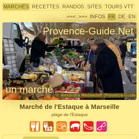
MARCHÉS
RECETTES
RANDOS
SITES
TOURS VTT
<<<
>>>
INFOS
FR
DE
EN
Provence-Guide.Net
un marché
Marché de l'Estaque à Marseille
plage de l'Estaque