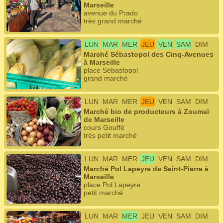
Marseille
avenue du Prado
très grand marché
LUN
MAR
MER
JEU
VEN
SAM
DIM
Marché Sébastopol des Cinq-Avenues
à Marseille
place Sébastopol
grand marché
LUN
MAR
MER
JEU
VEN
SAM
DIM
Marché bio de producteurs à Zoumaï
de Marseille
cours Gouffé
très petit marché
LUN
MAR
MER
JEU
VEN
SAM
DIM
Marché Pol Lapeyre de Saint-Pierre à
Marseille
place Pol Lapeyre
petit marché
LUN
MAR
MER
JEU
VEN
SAM
DIM