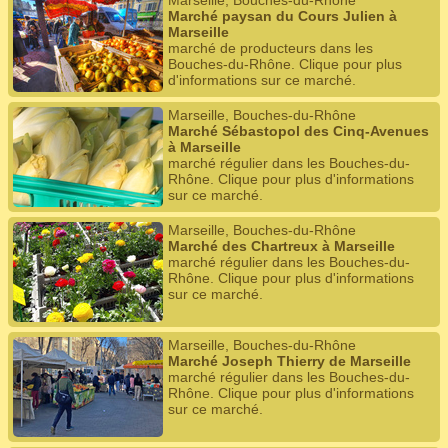
Marseille, Bouches-du-Rhône
Marché paysan du Cours Julien à
Marseille
marché de producteurs dans les
Bouches-du-Rhône. Clique pour plus
d'informations sur ce marché.
Marseille, Bouches-du-Rhône
Marché Sébastopol des Cinq-Avenues
à Marseille
marché régulier dans les Bouches-du-
Rhône. Clique pour plus d'informations
sur ce marché.
Marseille, Bouches-du-Rhône
Marché des Chartreux à Marseille
marché régulier dans les Bouches-du-
Rhône. Clique pour plus d'informations
sur ce marché.
Marseille, Bouches-du-Rhône
Marché Joseph Thierry de Marseille
marché régulier dans les Bouches-du-
Rhône. Clique pour plus d'informations
sur ce marché.