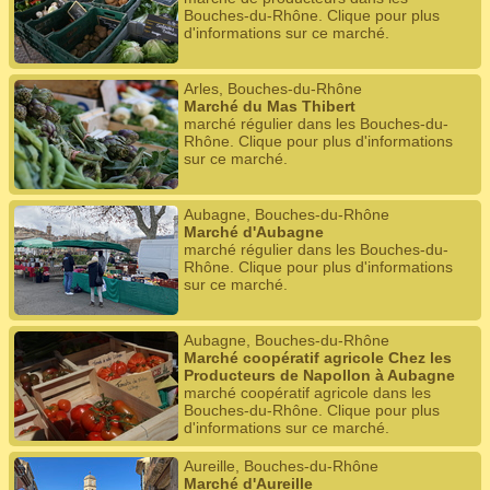
Bouches-du-Rhône. Clique pour plus
d'informations sur ce marché.
Arles, Bouches-du-Rhône
Marché du Mas Thibert
marché régulier dans les Bouches-du-
Rhône. Clique pour plus d'informations
sur ce marché.
Aubagne, Bouches-du-Rhône
Marché d'Aubagne
marché régulier dans les Bouches-du-
Rhône. Clique pour plus d'informations
sur ce marché.
Aubagne, Bouches-du-Rhône
Marché coopératif agricole Chez les
Producteurs de Napollon à Aubagne
marché coopératif agricole dans les
Bouches-du-Rhône. Clique pour plus
d'informations sur ce marché.
Aureille, Bouches-du-Rhône
Marché d'Aureille