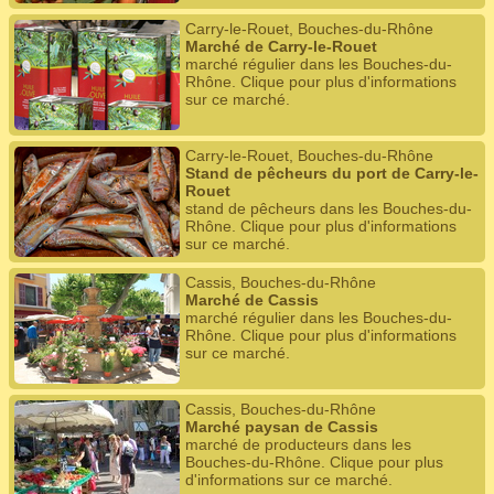
Carry-le-Rouet, Bouches-du-Rhône
Marché de Carry-le-Rouet
marché régulier dans les Bouches-du-
Rhône. Clique pour plus d'informations
sur ce marché.
Carry-le-Rouet, Bouches-du-Rhône
Stand de pêcheurs du port de Carry-le-
Rouet
stand de pêcheurs dans les Bouches-du-
Rhône. Clique pour plus d'informations
sur ce marché.
Cassis, Bouches-du-Rhône
Marché de Cassis
marché régulier dans les Bouches-du-
Rhône. Clique pour plus d'informations
sur ce marché.
Cassis, Bouches-du-Rhône
Marché paysan de Cassis
marché de producteurs dans les
Bouches-du-Rhône. Clique pour plus
d'informations sur ce marché.