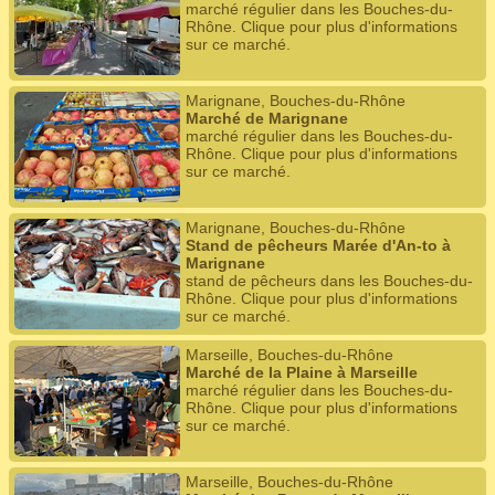
marché régulier dans les Bouches-du-
Rhône. Clique pour plus d'informations
sur ce marché.
Marignane, Bouches-du-Rhône
Marché de Marignane
marché régulier dans les Bouches-du-
Rhône. Clique pour plus d'informations
sur ce marché.
Marignane, Bouches-du-Rhône
Stand de pêcheurs Marée d'An-to à
Marignane
stand de pêcheurs dans les Bouches-du-
Rhône. Clique pour plus d'informations
sur ce marché.
Marseille, Bouches-du-Rhône
Marché de la Plaine à Marseille
marché régulier dans les Bouches-du-
Rhône. Clique pour plus d'informations
sur ce marché.
Marseille, Bouches-du-Rhône