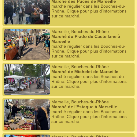
Marché des Puces de Marseille
marché régulier dans les Bouches-du-
Rhône. Clique pour plus d'informations
sur ce marché.
Marseille, Bouches-du-Rhône
Marché du Prado de Castellane à
Marseille
marché régulier dans les Bouches-du-
Rhône. Clique pour plus d'informations
sur ce marché.
Marseille, Bouches-du-Rhône
Marché de Michelet de Marseille
marché régulier dans les Bouches-du-
Rhône. Clique pour plus d'informations
sur ce marché.
Marseille, Bouches-du-Rhône
Marché de l'Estaque à Marseille
marché régulier dans les Bouches-du-
Rhône. Clique pour plus d'informations
sur ce marché.