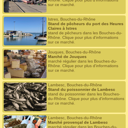
Rhône. Clique pour plus d'informations
sur ce marché.
Istres, Bouches-du-Rhône
Stand de pêcheurs du port des Heures
Claires à Istres
stand de pêcheurs dans les Bouches-du-
Rhône. Clique pour plus d'informations
sur ce marché.
Jouques, Bouches-du-Rhône
Marché de Jouques
marché régulier dans les Bouches-du-
Rhône. Clique pour plus d'informations
sur ce marché.
Lambesc, Bouches-du-Rhône
Stand du poissonnier de Lambesc
stand du poissonnier dans les Bouches-
du-Rhône. Clique pour plus d'informations
sur ce marché.
Lambesc, Bouches-du-Rhône
Marché provençal de Lambesc
marché régulier dans les Bouches-du-