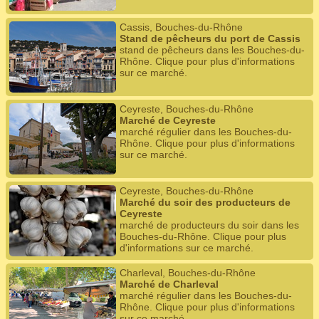
Cassis, Bouches-du-Rhône
Stand de pêcheurs du port de Cassis
stand de pêcheurs dans les Bouches-du-
Rhône. Clique pour plus d'informations
sur ce marché.
Ceyreste, Bouches-du-Rhône
Marché de Ceyreste
marché régulier dans les Bouches-du-
Rhône. Clique pour plus d'informations
sur ce marché.
Ceyreste, Bouches-du-Rhône
Marché du soir des producteurs de
Ceyreste
marché de producteurs du soir dans les
Bouches-du-Rhône. Clique pour plus
d'informations sur ce marché.
Charleval, Bouches-du-Rhône
Marché de Charleval
marché régulier dans les Bouches-du-
Rhône. Clique pour plus d'informations
sur ce marché.