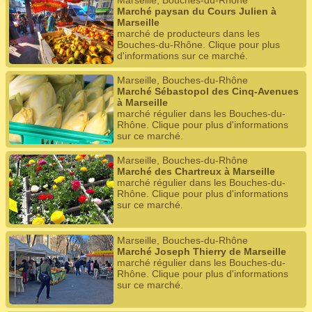
Marseille, Bouches-du-Rhône
Marché paysan du Cours Julien à
Marseille
marché de producteurs dans les
Bouches-du-Rhône. Clique pour plus
d'informations sur ce marché.
Marseille, Bouches-du-Rhône
Marché Sébastopol des Cinq-Avenues
à Marseille
marché régulier dans les Bouches-du-
Rhône. Clique pour plus d'informations
sur ce marché.
Marseille, Bouches-du-Rhône
Marché des Chartreux à Marseille
marché régulier dans les Bouches-du-
Rhône. Clique pour plus d'informations
sur ce marché.
Marseille, Bouches-du-Rhône
Marché Joseph Thierry de Marseille
marché régulier dans les Bouches-du-
Rhône. Clique pour plus d'informations
sur ce marché.