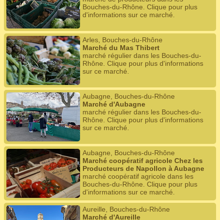
Bouches-du-Rhône. Clique pour plus
d'informations sur ce marché.
Arles, Bouches-du-Rhône
Marché du Mas Thibert
marché régulier dans les Bouches-du-
Rhône. Clique pour plus d'informations
sur ce marché.
Aubagne, Bouches-du-Rhône
Marché d'Aubagne
marché régulier dans les Bouches-du-
Rhône. Clique pour plus d'informations
sur ce marché.
Aubagne, Bouches-du-Rhône
Marché coopératif agricole Chez les
Producteurs de Napollon à Aubagne
marché coopératif agricole dans les
Bouches-du-Rhône. Clique pour plus
d'informations sur ce marché.
Aureille, Bouches-du-Rhône
Marché d'Aureille