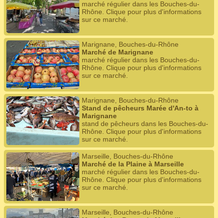
marché régulier dans les Bouches-du-
Rhône. Clique pour plus d'informations
sur ce marché.
Marignane, Bouches-du-Rhône
Marché de Marignane
marché régulier dans les Bouches-du-
Rhône. Clique pour plus d'informations
sur ce marché.
Marignane, Bouches-du-Rhône
Stand de pêcheurs Marée d'An-to à
Marignane
stand de pêcheurs dans les Bouches-du-
Rhône. Clique pour plus d'informations
sur ce marché.
Marseille, Bouches-du-Rhône
Marché de la Plaine à Marseille
marché régulier dans les Bouches-du-
Rhône. Clique pour plus d'informations
sur ce marché.
Marseille, Bouches-du-Rhône