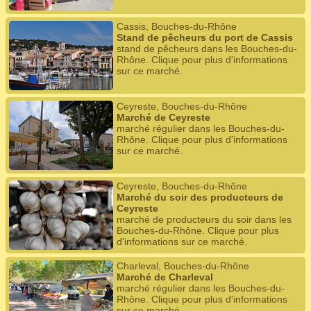
Cassis, Bouches-du-Rhône
Stand de pêcheurs du port de Cassis
stand de pêcheurs dans les Bouches-du-
Rhône. Clique pour plus d'informations
sur ce marché.
Ceyreste, Bouches-du-Rhône
Marché de Ceyreste
marché régulier dans les Bouches-du-
Rhône. Clique pour plus d'informations
sur ce marché.
Ceyreste, Bouches-du-Rhône
Marché du soir des producteurs de
Ceyreste
marché de producteurs du soir dans les
Bouches-du-Rhône. Clique pour plus
d'informations sur ce marché.
Charleval, Bouches-du-Rhône
Marché de Charleval
marché régulier dans les Bouches-du-
Rhône. Clique pour plus d'informations
sur ce marché.