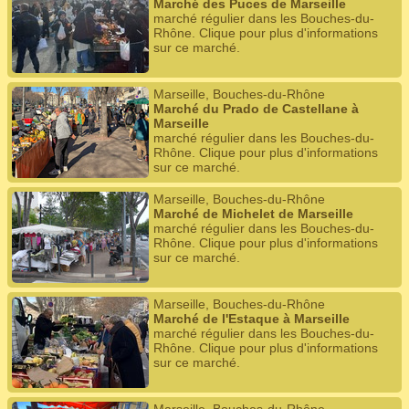
Marché des Puces de Marseille
marché régulier dans les Bouches-du-
Rhône. Clique pour plus d'informations
sur ce marché.
Marseille, Bouches-du-Rhône
Marché du Prado de Castellane à
Marseille
marché régulier dans les Bouches-du-
Rhône. Clique pour plus d'informations
sur ce marché.
Marseille, Bouches-du-Rhône
Marché de Michelet de Marseille
marché régulier dans les Bouches-du-
Rhône. Clique pour plus d'informations
sur ce marché.
Marseille, Bouches-du-Rhône
Marché de l'Estaque à Marseille
marché régulier dans les Bouches-du-
Rhône. Clique pour plus d'informations
sur ce marché.