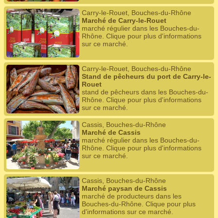
Carry-le-Rouet, Bouches-du-Rhône
Marché de Carry-le-Rouet
marché régulier dans les Bouches-du-
Rhône. Clique pour plus d'informations
sur ce marché.
Carry-le-Rouet, Bouches-du-Rhône
Stand de pêcheurs du port de Carry-le-
Rouet
stand de pêcheurs dans les Bouches-du-
Rhône. Clique pour plus d'informations
sur ce marché.
Cassis, Bouches-du-Rhône
Marché de Cassis
marché régulier dans les Bouches-du-
Rhône. Clique pour plus d'informations
sur ce marché.
Cassis, Bouches-du-Rhône
Marché paysan de Cassis
marché de producteurs dans les
Bouches-du-Rhône. Clique pour plus
d'informations sur ce marché.