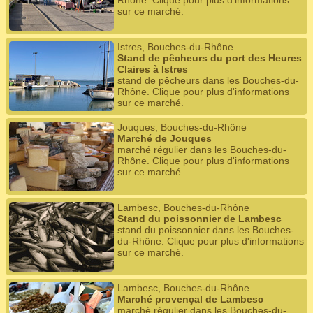
Rhône. Clique pour plus d'informations
sur ce marché.
Istres, Bouches-du-Rhône
Stand de pêcheurs du port des Heures
Claires à Istres
stand de pêcheurs dans les Bouches-du-
Rhône. Clique pour plus d'informations
sur ce marché.
Jouques, Bouches-du-Rhône
Marché de Jouques
marché régulier dans les Bouches-du-
Rhône. Clique pour plus d'informations
sur ce marché.
Lambesc, Bouches-du-Rhône
Stand du poissonnier de Lambesc
stand du poissonnier dans les Bouches-
du-Rhône. Clique pour plus d'informations
sur ce marché.
Lambesc, Bouches-du-Rhône
Marché provençal de Lambesc
marché régulier dans les Bouches-du-