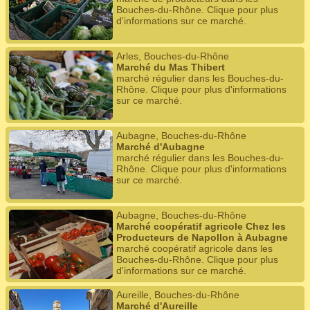
Bouches-du-Rhône. Clique pour plus
d'informations sur ce marché.
Arles, Bouches-du-Rhône
Marché du Mas Thibert
marché régulier dans les Bouches-du-
Rhône. Clique pour plus d'informations
sur ce marché.
Aubagne, Bouches-du-Rhône
Marché d'Aubagne
marché régulier dans les Bouches-du-
Rhône. Clique pour plus d'informations
sur ce marché.
Aubagne, Bouches-du-Rhône
Marché coopératif agricole Chez les
Producteurs de Napollon à Aubagne
marché coopératif agricole dans les
Bouches-du-Rhône. Clique pour plus
d'informations sur ce marché.
Aureille, Bouches-du-Rhône
Marché d'Aureille