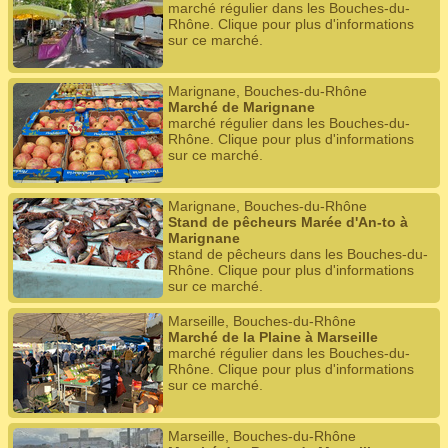
marché régulier dans les Bouches-du-
Rhône. Clique pour plus d'informations
sur ce marché.
Marignane, Bouches-du-Rhône
Marché de Marignane
marché régulier dans les Bouches-du-
Rhône. Clique pour plus d'informations
sur ce marché.
Marignane, Bouches-du-Rhône
Stand de pêcheurs Marée d'An-to à
Marignane
stand de pêcheurs dans les Bouches-du-
Rhône. Clique pour plus d'informations
sur ce marché.
Marseille, Bouches-du-Rhône
Marché de la Plaine à Marseille
marché régulier dans les Bouches-du-
Rhône. Clique pour plus d'informations
sur ce marché.
Marseille, Bouches-du-Rhône