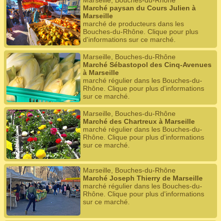
Marseille, Bouches-du-Rhône
Marché paysan du Cours Julien à
Marseille
marché de producteurs dans les
Bouches-du-Rhône. Clique pour plus
d'informations sur ce marché.
Marseille, Bouches-du-Rhône
Marché Sébastopol des Cinq-Avenues
à Marseille
marché régulier dans les Bouches-du-
Rhône. Clique pour plus d'informations
sur ce marché.
Marseille, Bouches-du-Rhône
Marché des Chartreux à Marseille
marché régulier dans les Bouches-du-
Rhône. Clique pour plus d'informations
sur ce marché.
Marseille, Bouches-du-Rhône
Marché Joseph Thierry de Marseille
marché régulier dans les Bouches-du-
Rhône. Clique pour plus d'informations
sur ce marché.