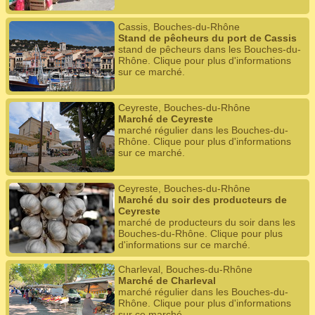
Cassis, Bouches-du-Rhône
Stand de pêcheurs du port de Cassis
stand de pêcheurs dans les Bouches-du-
Rhône. Clique pour plus d'informations
sur ce marché.
Ceyreste, Bouches-du-Rhône
Marché de Ceyreste
marché régulier dans les Bouches-du-
Rhône. Clique pour plus d'informations
sur ce marché.
Ceyreste, Bouches-du-Rhône
Marché du soir des producteurs de
Ceyreste
marché de producteurs du soir dans les
Bouches-du-Rhône. Clique pour plus
d'informations sur ce marché.
Charleval, Bouches-du-Rhône
Marché de Charleval
marché régulier dans les Bouches-du-
Rhône. Clique pour plus d'informations
sur ce marché.