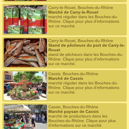
Carry-le-Rouet, Bouches-du-Rhône
Marché de Carry-le-Rouet
marché régulier dans les Bouches-du-
Rhône. Clique pour plus d'informations
sur ce marché.
Carry-le-Rouet, Bouches-du-Rhône
Stand de pêcheurs du port de Carry-le-
Rouet
stand de pêcheurs dans les Bouches-du-
Rhône. Clique pour plus d'informations
sur ce marché.
Cassis, Bouches-du-Rhône
Marché de Cassis
marché régulier dans les Bouches-du-
Rhône. Clique pour plus d'informations
sur ce marché.
Cassis, Bouches-du-Rhône
Marché paysan de Cassis
marché de producteurs dans les
Bouches-du-Rhône. Clique pour plus
d'informations sur ce marché.