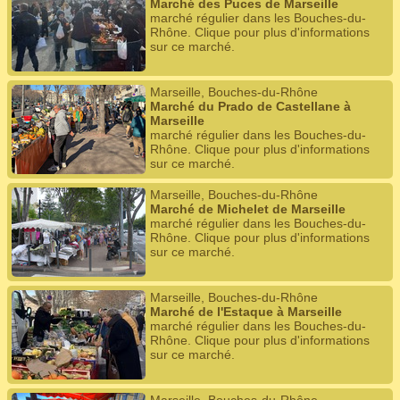
Marché des Puces de Marseille
marché régulier dans les Bouches-du-
Rhône. Clique pour plus d'informations
sur ce marché.
Marseille, Bouches-du-Rhône
Marché du Prado de Castellane à
Marseille
marché régulier dans les Bouches-du-
Rhône. Clique pour plus d'informations
sur ce marché.
Marseille, Bouches-du-Rhône
Marché de Michelet de Marseille
marché régulier dans les Bouches-du-
Rhône. Clique pour plus d'informations
sur ce marché.
Marseille, Bouches-du-Rhône
Marché de l'Estaque à Marseille
marché régulier dans les Bouches-du-
Rhône. Clique pour plus d'informations
sur ce marché.