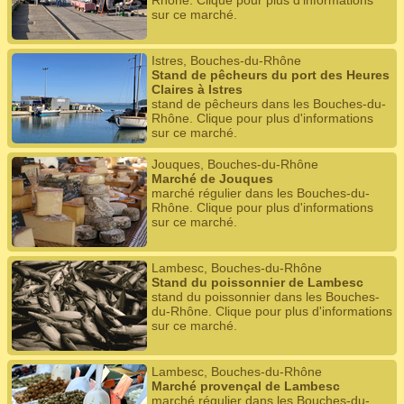
Rhône. Clique pour plus d'informations
sur ce marché.
Istres, Bouches-du-Rhône
Stand de pêcheurs du port des Heures
Claires à Istres
stand de pêcheurs dans les Bouches-du-
Rhône. Clique pour plus d'informations
sur ce marché.
Jouques, Bouches-du-Rhône
Marché de Jouques
marché régulier dans les Bouches-du-
Rhône. Clique pour plus d'informations
sur ce marché.
Lambesc, Bouches-du-Rhône
Stand du poissonnier de Lambesc
stand du poissonnier dans les Bouches-
du-Rhône. Clique pour plus d'informations
sur ce marché.
Lambesc, Bouches-du-Rhône
Marché provençal de Lambesc
marché régulier dans les Bouches-du-