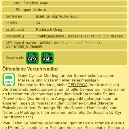
    20%
  leichte Wege
     5%
  querfeldein
Gefahren       
Wind im Gipfelbereich
Kinder         
ja!
praktisch      
Picknick-Zeug
notwendig      
Trekkingschuhe, Wanderausrüstung und Wasser
GPS-Koordinaten (WGS84) des Start- und Endpunkts
43.161285,5.704095
Downloads
Öffentliche Verkehrsmittel
Saint-Cyr-sur-Mer liegt an der Bahnstrecke zwischen
Marseille und Nizza mit einer regelmässigen
Regionalverbindung, siehe
TER PACA
(nur französisch).
Die Gemeinde bietet zudem einen Shuttle-Service an, mit dem man
an bestimmten Wochentagen mit dem Nachbarschafts-Shuttle
(Navette des Quartiers) zum Ausgangspunkt gelangen kann, an
anderen Tagen zumindest mit dem Sommer-Shuttle (Navette
Estivale) oder dem Sonntags-Shuttle (Navette Dominicale) zum
Hafen La Madrague. Informationen unter
Shuttle-Busse in St. Cyr
(nur französisch).
Vom Hafen La Madrague kommend, geht man die schmale Avenue
de l'Abbé Dol in südlicher Richtung hoch, ein Pfeil zeigt in Richtung