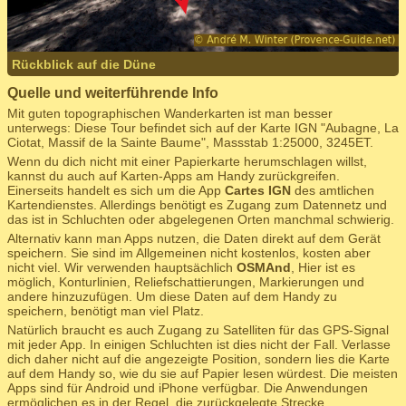
Rückblick auf die Düne
Quelle und weiterführende Info
Mit guten topographischen Wanderkarten ist man besser
unterwegs: Diese Tour befindet sich auf der Karte IGN "Aubagne, La
Ciotat, Massif de la Sainte Baume", Massstab 1:25000, 3245ET.
Wenn du dich nicht mit einer Papierkarte herumschlagen willst,
kannst du auch auf Karten-Apps am Handy zurückgreifen.
Einerseits handelt es sich um die App
Cartes IGN
des amtlichen
Kartendienstes. Allerdings benötigt es Zugang zum Datennetz und
das ist in Schluchten oder abgelegenen Orten manchmal schwierig.
Alternativ kann man Apps nutzen, die Daten direkt auf dem Gerät
speichern. Sie sind im Allgemeinen nicht kostenlos, kosten aber
nicht viel. Wir verwenden hauptsächlich
OSMAnd
, Hier ist es
möglich, Konturlinien, Reliefschattierungen, Markierungen und
andere hinzuzufügen. Um diese Daten auf dem Handy zu
speichern, benötigt man viel Platz.
Natürlich braucht es auch Zugang zu Satelliten für das GPS-Signal
mit jeder App. In einigen Schluchten ist dies nicht der Fall. Verlasse
dich daher nicht auf die angezeigte Position, sondern lies die Karte
auf dem Handy so, wie du sie auf Papier lesen würdest. Die meisten
Apps sind für Android und iPhone verfügbar. Die Anwendungen
ermöglichen es in der Regel, die zurückgelegte Strecke