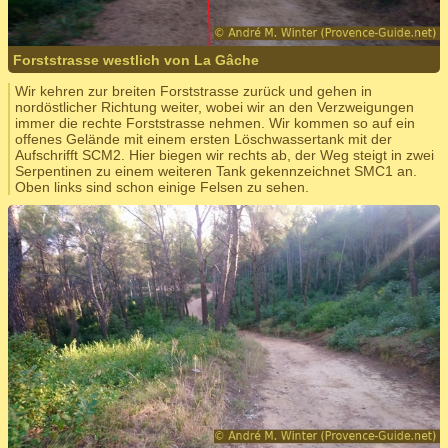
Forststrasse westlich von La Gâche
Wir kehren zur breiten Forststrasse zurück und gehen in
nordöstlicher Richtung weiter, wobei wir an den Verzweigungen
immer die rechte Forststrasse nehmen. Wir kommen so auf ein
offenes Gelände mit einem ersten Löschwassertank mit der
Aufschrifft SCM2. Hier biegen wir rechts ab, der Weg steigt in zwei
Serpentinen zu einem weiteren Tank gekennzeichnet SMC1 an.
Oben links sind schon einige Felsen zu sehen.