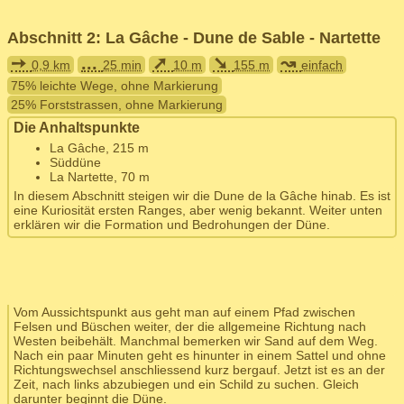
Abschnitt 2: La Gâche - Dune de Sable - Nartette
➙
...
➚
➘
↝
0,9 km
25 min
10 m
155 m
einfach
75% leichte Wege, ohne Markierung
25% Forststrassen, ohne Markierung
Die Anhaltspunkte
La Gâche, 215 m
Süddüne
La Nartette, 70 m
In diesem Abschnitt steigen wir die Dune de la Gâche hinab. Es ist
eine Kuriosität ersten Ranges, aber wenig bekannt. Weiter unten
erklären wir die Formation und Bedrohungen der Düne.
Vom Aussichtspunkt aus geht man auf einem Pfad zwischen
Felsen und Büschen weiter, der die allgemeine Richtung nach
Westen beibehält. Manchmal bemerken wir Sand auf dem Weg.
Nach ein paar Minuten geht es hinunter in einem Sattel und ohne
Richtungswechsel anschliessend kurz bergauf. Jetzt ist es an der
Zeit, nach links abzubiegen und ein Schild zu suchen. Gleich
darunter beginnt die Düne.