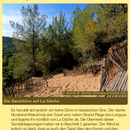
Die Sanddüne auf La Gâche
Es handelt sich jedoch um keine Düne im klassischen Sinn. Der starke
Nordwind Mistral hob den Sand vom nahen Strand Plage des Lecques
und lagerte ihn nördlich von La Gâche ab. Die Überreste dieser
Sandablagerungen haben wir in Abschnitt 1 gesehen. Der Wind ist
jedoch so stark, dass er auch den Sand über den Kamm und den