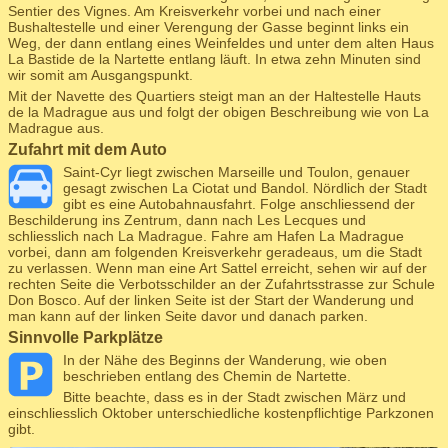
Sentier des Vignes. Am Kreisverkehr vorbei und nach einer
Bushaltestelle und einer Verengung der Gasse beginnt links ein
Weg, der dann entlang eines Weinfeldes und unter dem alten Haus
La Bastide de la Nartette entlang läuft. In etwa zehn Minuten sind
wir somit am Ausgangspunkt.
Mit der Navette des Quartiers steigt man an der Haltestelle Hauts
de la Madrague aus und folgt der obigen Beschreibung wie von La
Madrague aus.
Zufahrt mit dem Auto
Saint-Cyr liegt zwischen Marseille und Toulon, genauer
gesagt zwischen La Ciotat und Bandol. Nördlich der Stadt
gibt es eine Autobahnausfahrt. Folge anschliessend der
Beschilderung ins Zentrum, dann nach Les Lecques und
schliesslich nach La Madrague. Fahre am Hafen La Madrague
vorbei, dann am folgenden Kreisverkehr geradeaus, um die Stadt
zu verlassen. Wenn man eine Art Sattel erreicht, sehen wir auf der
rechten Seite die Verbotsschilder an der Zufahrtsstrasse zur Schule
Don Bosco. Auf der linken Seite ist der Start der Wanderung und
man kann auf der linken Seite davor und danach parken.
Sinnvolle Parkplätze
In der Nähe des Beginns der Wanderung, wie oben
beschrieben entlang des Chemin de Nartette.
Bitte beachte, dass es in der Stadt zwischen März und
einschliesslich Oktober unterschiedliche kostenpflichtige Parkzonen
gibt.