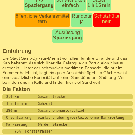
Spaziergang
einfach
1 h 15 min
öffentliche Verkehrsmittel
Rundtour
Schutzhütte
fern
ja
nein
Ausrüstung
Spaziergang
Einführung
Die Stadt Saint-Cyr-sur-Mer ist vor allem für ihre Strände und das
Kap bekannt, das sich über die Calanque du Port d'Alon hinaus
erstreckt. Hinter der schmucken maritimen Fassade, die nur im
Sommer belebt ist, liegt ein guter Aussichtshügel. La Gâche weist
eine zusätzliche Kuriosität auf: eine Sanddüne am Südhang. Wir
befinden uns im Kalk, und finden hier viel Sand vor!
Die Fakten
3,9 km         
Gesamtstrecke
1 h 15 min     
Gehzeit
180 m          
Gesamthöhenunterschied
Orientierung   
einfach, aber grossteils ohne Markiertung
Markierung     
0% der Strecke
    75%
  Forststrassen