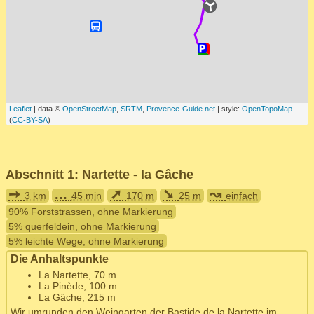
Leaflet
| data ©
OpenStreetMap
,
SRTM
,
Provence-Guide.net
| style:
OpenTopoMap
(
CC-BY-SA
)
Abschnitt 1: Nartette - la Gâche
➙
...
➚
➘
↝
3 km
45 min
170 m
25 m
einfach
90% Forststrassen, ohne Markierung
5% querfeldein, ohne Markierung
5% leichte Wege, ohne Markierung
Die Anhaltspunkte
La Nartette, 70 m
La Pinède, 100 m
La Gâche, 215 m
Wir umrunden den Weingarten der Bastide de la Nartette im