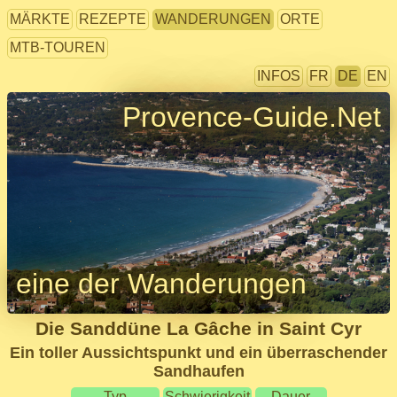
MÄRKTE
REZEPTE
WANDERUNGEN
ORTE
MTB-TOUREN
INFOS
FR
DE
EN
Provence-Guide.Net
eine der Wanderungen
Die Sanddüne La Gâche in Saint Cyr
Ein toller Aussichtspunkt und ein überraschender
Sandhaufen
Typ
Schwierigkeit
Dauer