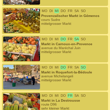
MO
DI
MI
DO
FR
SA
SO
Provenzalischer Markt in Gémenos
cours Sudre
mittelgrosser Markt
MO
DI
MI
DO
FR
SA
SO
Markt in Carnoux-en-Provence
avenue du Maréchal Juin
mittelgrosser Markt
MO
DI
MI
DO
FR
SA
SO
Markt in Roquefort-la-Bédoule
avenue Michelangeli
mittelgrosser Markt
MO
DI
MI
DO
FR
SA
SO
Markt in La Destrousse
route D96
sehr kleiner Markt