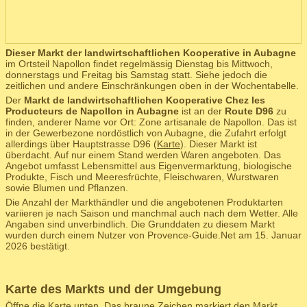
Dieser Markt der landwirtschaftlichen Kooperative in Aubagne
im Ortsteil Napollon findet regelmässig Dienstag bis Mittwoch,
donnerstags und Freitag bis Samstag statt. Siehe jedoch die
zeitlichen und andere Einschränkungen oben in der Wochentabelle.
Der
Markt de landwirtschaftlichen Kooperative Chez les
Producteurs de Napollon in Aubagne
ist an der
Route D96
zu
finden, anderer Name vor Ort: Zone artisanale de Napollon. Das ist
in der Gewerbezone nordöstlich von Aubagne, die Zufahrt erfolgt
allerdings über Hauptstrasse D96 (
Karte
). Dieser Markt ist
überdacht. Auf nur einem Stand werden Waren angeboten. Das
Angebot umfasst Lebensmittel aus Eigenvermarktung, biologische
Produkte, Fisch und Meeresfrüchte, Fleischwaren, Wurstwaren
sowie Blumen und Pflanzen.
Die Anzahl der Markthändler und die angebotenen Produktarten
variieren je nach Saison und manchmal auch nach dem Wetter. Alle
Angaben sind unverbindlich. Die Grunddaten zu diesem Markt
wurden durch einem Nutzer von Provence-Guide.Net am 15. Januar
2026 bestätigt.
Karte des Markts und der Umgebung
Öffne die Karte unten. Das braune Zeichen markiert den Markt