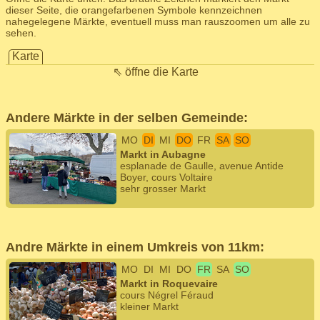
dieser Seite, die orangefarbenen Symbole kennzeichnen
nahegelegene Märkte, eventuell muss man rauszoomen um alle zu
sehen.
Karte
⇖ öffne die Karte
Andere Märkte in der selben Gemeinde:
MO
DI
MI
DO
FR
SA
SO
Markt in Aubagne
esplanade de Gaulle, avenue Antide
Boyer, cours Voltaire
sehr grosser Markt
Andre Märkte in einem Umkreis von 11km:
MO
DI
MI
DO
FR
SA
SO
Markt in Roquevaire
cours Négrel Féraud
kleiner Markt