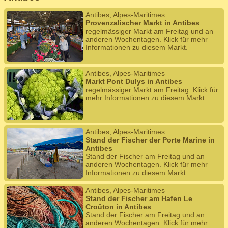
Antibes, Alpes-Maritimes
Provenzalischer Markt in Antibes
regelmässiger Markt am Freitag und an
anderen Wochentagen. Klick für mehr
Informationen zu diesem Markt.
Antibes, Alpes-Maritimes
Markt Pont Dulys in Antibes
regelmässiger Markt am Freitag. Klick für
mehr Informationen zu diesem Markt.
Antibes, Alpes-Maritimes
Stand der Fischer der Porte Marine in
Antibes
Stand der Fischer am Freitag und an
anderen Wochentagen. Klick für mehr
Informationen zu diesem Markt.
Antibes, Alpes-Maritimes
Stand der Fischer am Hafen Le
Croûton in Antibes
Stand der Fischer am Freitag und an
anderen Wochentagen. Klick für mehr