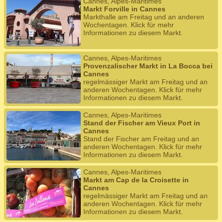
Cannes, Alpes-Maritimes
Markt Forville in Cannes
Markthalle am Freitag und an anderen
Wochentagen. Klick für mehr
Informationen zu diesem Markt.
Cannes, Alpes-Maritimes
Provenzalischer Markt in La Bocca bei
Cannes
regelmässiger Markt am Freitag und an
anderen Wochentagen. Klick für mehr
Informationen zu diesem Markt.
Cannes, Alpes-Maritimes
Stand der Fischer am Vieux Port in
Cannes
Stand der Fischer am Freitag und an
anderen Wochentagen. Klick für mehr
Informationen zu diesem Markt.
Cannes, Alpes-Maritimes
Markt am Cap de la Croisette in
Cannes
regelmässiger Markt am Freitag und an
anderen Wochentagen. Klick für mehr
Informationen zu diesem Markt.