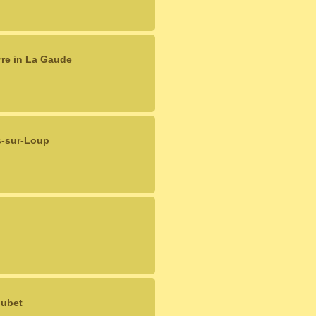
rre in La Gaude
s-sur-Loup
oubet