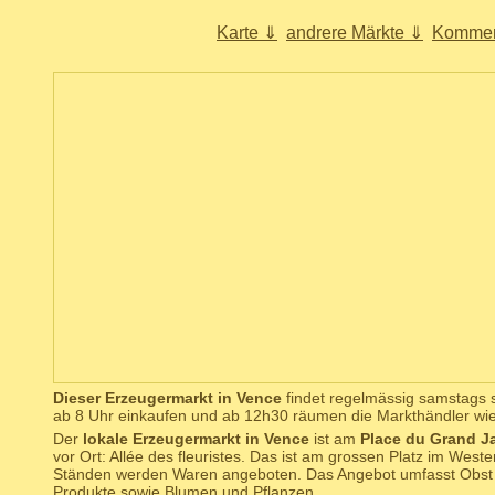
Karte ⇓
andrere Märkte ⇓
Kommen
Dieser Erzeugermarkt in Vence
findet regelmässig samstags 
ab 8 Uhr einkaufen und ab 12h30 räumen die Markthändler wie
Der
lokale Erzeugermarkt in Vence
ist am
Place du Grand J
vor Ort: Allée des fleuristes. Das ist am grossen Platz im West
Ständen werden Waren angeboten. Das Angebot umfasst Obst
Produkte sowie Blumen und Pflanzen.