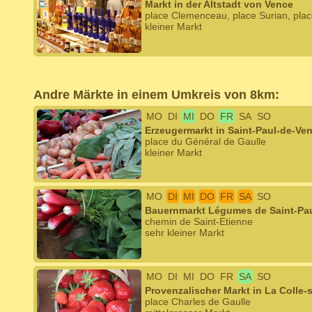
Markt in der Altstadt von Vence
place Clemenceau, place Surian, plac
kleiner Markt
Andre Märkte in einem Umkreis von 8km:
MO
DI
MI
DO
FR
SA
SO
Erzeugermarkt in Saint-Paul-de-Ve
place du Général de Gaulle
kleiner Markt
MO
DI
MI
DO
FR
SA
SO
Bauernmarkt Légumes de Saint-Pa
chemin de Saint-Etienne
sehr kleiner Markt
MO
DI
MI
DO
FR
SA
SO
Provenzalischer Markt in La Colle-
place Charles de Gaulle