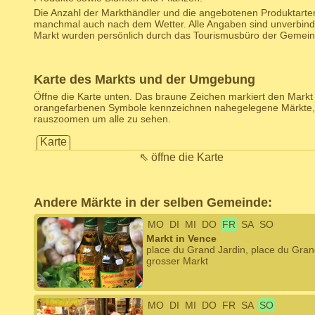
Die Anzahl der Markthändler und die angebotenen Produktarten
manchmal auch nach dem Wetter. Alle Angaben sind unverbind
Markt wurden persönlich durch das Tourismusbüro der Gemeinde
Karte des Markts und der Umgebung
Öffne die Karte unten. Das braune Zeichen markiert den Markt d
orangefarbenen Symbole kennzeichnen nahegelegene Märkte,
rauszoomen um alle zu sehen.
Karte
⇖ öffne die Karte
Andere Märkte in der selben Gemeinde:
MO
DI
MI
DO
FR
SA
SO
Markt in Vence
place du Grand Jardin, place du Gran
grosser Markt
MO
DI
MI
DO
FR
SA
SO