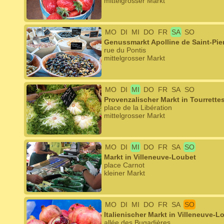
mittelgrosser Markt
MO
DI
MI
DO
FR
SA
SO
Genussmarkt Apolline de Saint-Pie
rue du Pontis
mittelgrosser Markt
MO
DI
MI
DO
FR
SA
SO
Provenzalischer Markt in Tourrette
place de la Libération
mittelgrosser Markt
MO
DI
MI
DO
FR
SA
SO
Markt in Villeneuve-Loubet
place Carnot
kleiner Markt
MO
DI
MI
DO
FR
SA
SO
Italienischer Markt in Villeneuve-L
allée des Bugadières