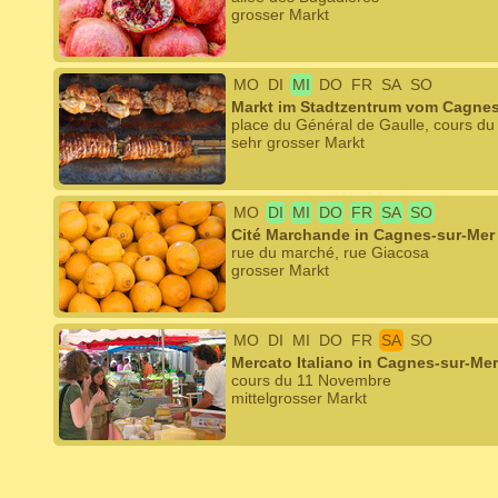
grosser Markt
MO
DI
MI
DO
FR
SA
SO
Markt im Stadtzentrum vom Cagnes
place du Général de Gaulle, cours d
sehr grosser Markt
MO
DI
MI
DO
FR
SA
SO
Cité Marchande in Cagnes-sur-Mer
rue du marché, rue Giacosa
grosser Markt
MO
DI
MI
DO
FR
SA
SO
Mercato Italiano in Cagnes-sur-Mer
cours du 11 Novembre
mittelgrosser Markt