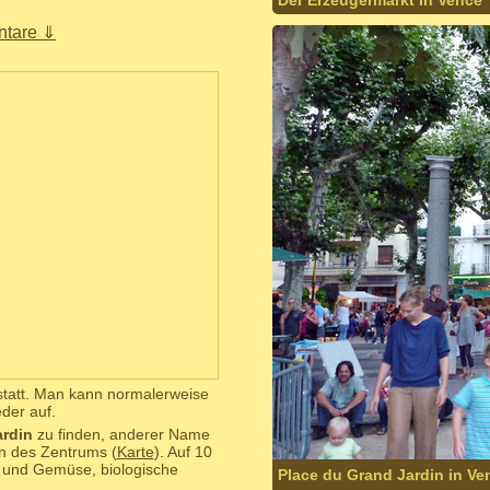
Der Erzeugermarkt in Vence
tare ⇓
statt. Man kann normalerweise
der auf.
ardin
zu finden, anderer Name
en des Zentrums (
Karte
). Auf 10
 und Gemüse, biologische
Place du Grand Jardin in Ve