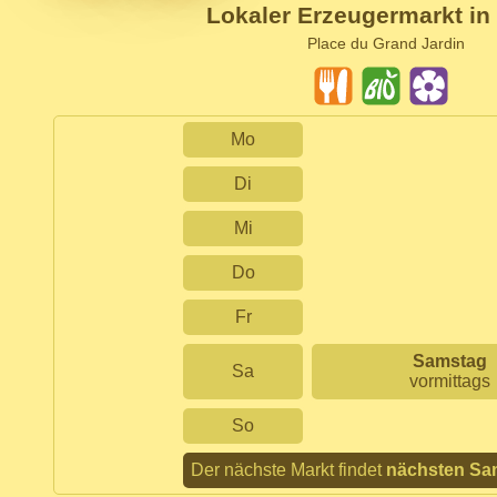
Lokaler Erzeugermarkt in
Place du Grand Jardin
Mo
Di
Mi
Do
Fr
Samstag
Sa
vormittags
So
Der nächste Markt findet
nächsten Sa