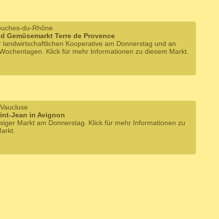
Bouches-du-Rhône
nd Gemüsemarkt Terre de Provence
r landwirtschaftlichen Kooperative am Donnerstag und an
Wochentagen. Klick für mehr Informationen zu diesem Markt.
 Vaucluse
int-Jean in Avignon
siger Markt am Donnerstag. Klick für mehr Informationen zu
arkt.