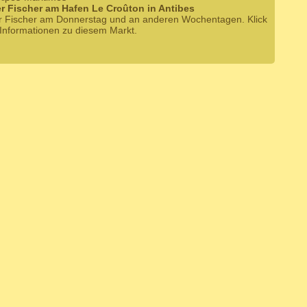
r Fischer am Hafen Le Croûton in Antibes
r Fischer am Donnerstag und an anderen Wochentagen. Klick
 Informationen zu diesem Markt.