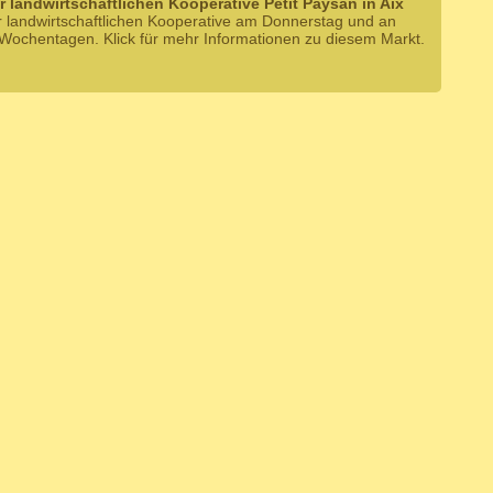
r landwirtschaftlichen Kooperative Petit Paysan in Aix
r landwirtschaftlichen Kooperative am Donnerstag und an
Wochentagen. Klick für mehr Informationen zu diesem Markt.