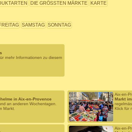
DUKTARTEN
DIE GRÖSSTEN MÄRKTE
KARTE
FREITAG
SAMSTAG
SONNTAG
es
für mehr Informationen zu diesem
Aix-en-P
chelme in Aix-en-Provence
Markt im
 und an anderen Wochentagen.
regelmäs
m Markt.
Klick für
Aix-en-P