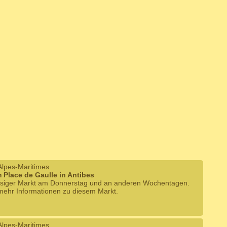
Alpes-Maritimes
 Place de Gaulle in Antibes
siger Markt am Donnerstag und an anderen Wochentagen.
 mehr Informationen zu diesem Markt.
Alpes-Maritimes