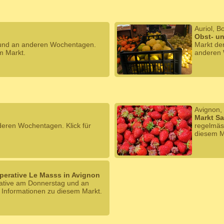
Auriol, 
Obst- u
 und an anderen Wochentagen.
Markt de
m Markt.
anderen 
Avignon,
Markt Sa
eren Wochentagen. Klick für
regelmäs
diesem M
operative Le Masss in Avignon
rative am Donnerstag und an
 Informationen zu diesem Markt.