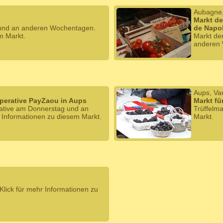
Aubagne
Markt de
 und an anderen Wochentagen.
de Napo
m Markt.
Markt de
anderen 
Aups, Va
operative PayZaou in Aups
Markt fü
rative am Donnerstag und an
Trüffelm
 Informationen zu diesem Markt.
Markt.
lick für mehr Informationen zu