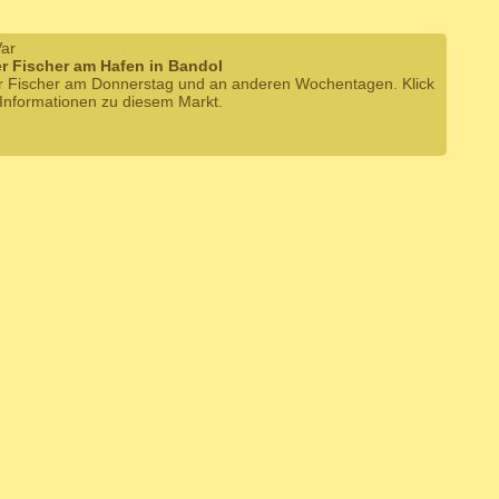
Var
r Fischer am Hafen in Bandol
r Fischer am Donnerstag und an anderen Wochentagen. Klick
 Informationen zu diesem Markt.