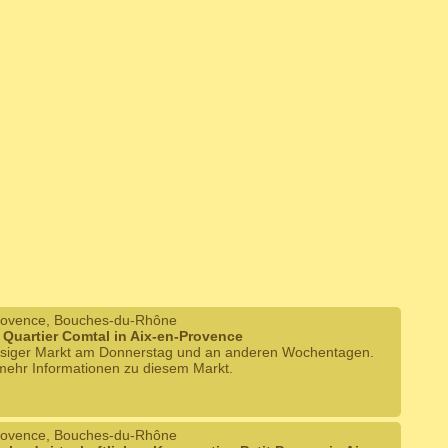
rovence, Bouches-du-Rhône
 Quartier Comtal in Aix-en-Provence
siger Markt am Donnerstag und an anderen Wochentagen.
 mehr Informationen zu diesem Markt.
rovence, Bouches-du-Rhône