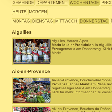
GEMEINDE
DÉPARTEMENT
WOCHENTAGE
PRO
HEUTE
MORGEN
MONTAG
DIENSTAG
MITTWOCH
DONNERSTAG
Aiguilles
Aiguilles, Hautes-Alpes
Markt lokaler Produktion in Aiguill
Erzeugermarkt am Donnerstag. Klick 
Markt.
Aix-en-Provence
Aix-en-Provence, Bouches-du-Rhône
Provenzalischer Markt am Place Ri
regelmässiger Markt am Donnerstag
Klick für mehr Informationen zu diese
Aix-en-Provence, Bouches-du-Rhône