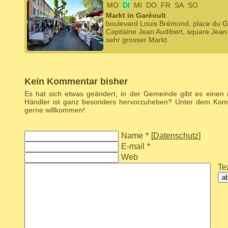
MO
DI
MI
DO
FR
SA
SO
Markt in Garéoult
boulevard Louis Brémond, place du G
Capitaine Jean Audibert, square Jean
sehr grosser Markt
Kein Kommentar bisher
Es hat sich etwas geändert, in der Gemeinde gibt es einen
Händler ist ganz besonders hervorzuheben? Unter dem Komm
gerne willkommen!
Name
*
[
Datenschutz
]
E-mail
*
Web
Tex
a