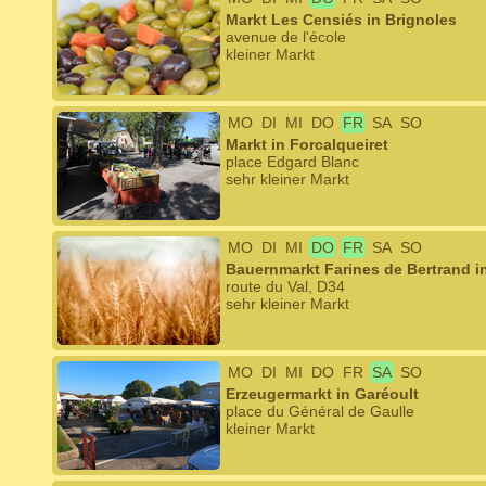
Markt Les Censiés in Brignoles
avenue de l'école
kleiner Markt
MO
DI
MI
DO
FR
SA
SO
Markt in Forcalqueiret
place Edgard Blanc
sehr kleiner Markt
MO
DI
MI
DO
FR
SA
SO
Bauernmarkt Farines de Bertrand i
route du Val, D34
sehr kleiner Markt
MO
DI
MI
DO
FR
SA
SO
Erzeugermarkt in Garéoult
place du Général de Gaulle
kleiner Markt