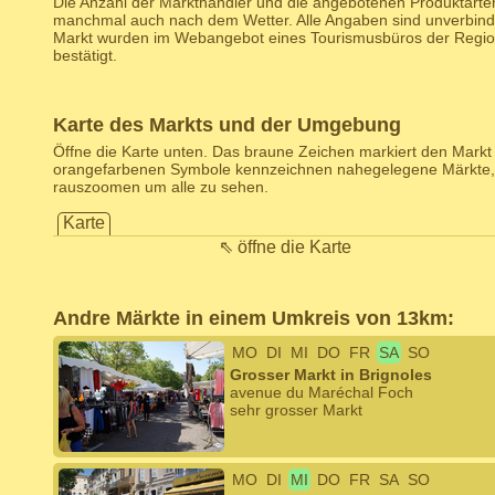
Die Anzahl der Markthändler und die angebotenen Produktarten
manchmal auch nach dem Wetter. Alle Angaben sind unverbind
Markt wurden im Webangebot eines Tourismusbüros der Regio
bestätigt.
Karte des Markts und der Umgebung
Öffne die Karte unten. Das braune Zeichen markiert den Markt d
orangefarbenen Symbole kennzeichnen nahegelegene Märkte,
rauszoomen um alle zu sehen.
Karte
⇖ öffne die Karte
Andre Märkte in einem Umkreis von 13km:
MO
DI
MI
DO
FR
SA
SO
Grosser Markt in Brignoles
avenue du Maréchal Foch
sehr grosser Markt
MO
DI
MI
DO
FR
SA
SO