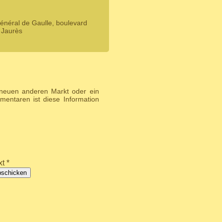
énéral de Gaulle, boulevard
 Jaurès
 neuen anderen Markt oder ein
entaren ist diese Information
t *
bschicken