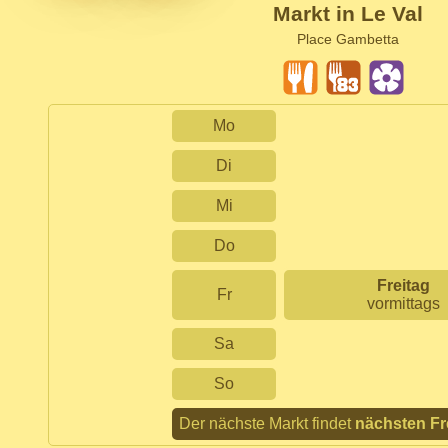
Markt in Le Val
Place Gambetta
Mo
Di
Mi
Do
Freitag
Fr
vormittags
Sa
So
Der nächste Markt findet
nächsten Fr