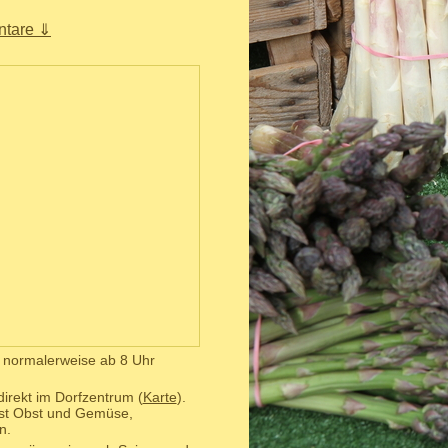
tare ⇓
n normalerweise ab 8 Uhr
direkt im Dorfzentrum (
Karte
).
st Obst und Gemüse,
n.