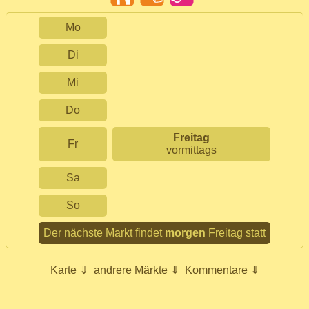
Mo
Di
Mi
Do
Freitag
Fr
vormittags
Sa
So
Der nächste Markt findet
morgen
Freitag statt
Karte ⇓
andrere Märkte ⇓
Kommentare ⇓