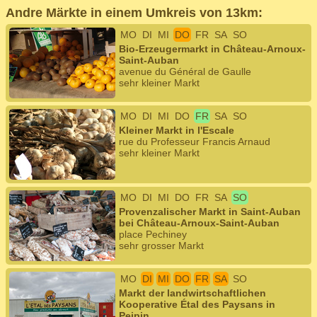
Andre Märkte in einem Umkreis von 13km:
MO
DI
MI
DO
FR
SA
SO
Bio-Erzeugermarkt in Château-Arnoux-
Saint-Auban
avenue du Général de Gaulle
sehr kleiner Markt
MO
DI
MI
DO
FR
SA
SO
Kleiner Markt in l'Escale
rue du Professeur Francis Arnaud
sehr kleiner Markt
MO
DI
MI
DO
FR
SA
SO
Provenzalischer Markt in Saint-Auban
bei Château-Arnoux-Saint-Auban
place Pechiney
sehr grosser Markt
MO
DI
MI
DO
FR
SA
SO
Markt der landwirtschaftlichen
Kooperative Étal des Paysans in
Peipin