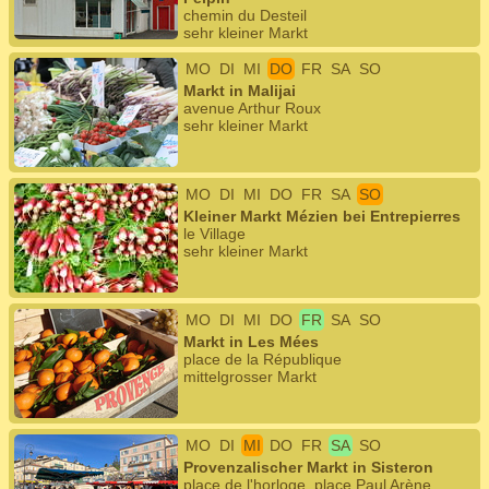
chemin du Desteil
sehr kleiner Markt
MO
DI
MI
DO
FR
SA
SO
Markt in Malijai
avenue Arthur Roux
sehr kleiner Markt
MO
DI
MI
DO
FR
SA
SO
Kleiner Markt Mézien bei Entrepierres
le Village
sehr kleiner Markt
MO
DI
MI
DO
FR
SA
SO
Markt in Les Mées
place de la République
mittelgrosser Markt
MO
DI
MI
DO
FR
SA
SO
Provenzalischer Markt in Sisteron
place de l'horloge, place Paul Arène,