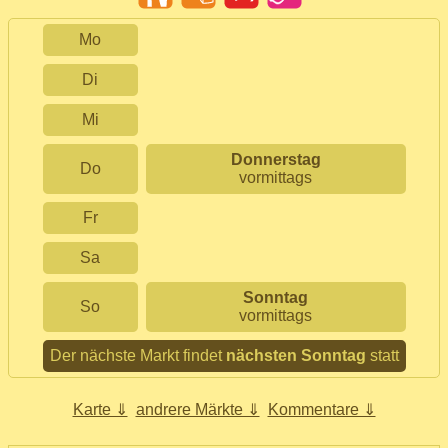
Mo
Di
Mi
Donnerstag
Do
vormittags
Fr
Sa
Sonntag
So
vormittags
Der nächste Markt findet
nächsten Sonntag
statt
Karte ⇓
andrere Märkte ⇓
Kommentare ⇓