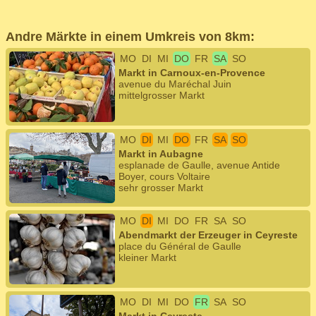
Andre Märkte in einem Umkreis von 8km:
MO
DI
MI
DO
FR
SA
SO
Markt in Carnoux-en-Provence
avenue du Maréchal Juin
mittelgrosser Markt
MO
DI
MI
DO
FR
SA
SO
Markt in Aubagne
esplanade de Gaulle, avenue Antide
Boyer, cours Voltaire
sehr grosser Markt
MO
DI
MI
DO
FR
SA
SO
Abendmarkt der Erzeuger in Ceyreste
place du Général de Gaulle
kleiner Markt
MO
DI
MI
DO
FR
SA
SO