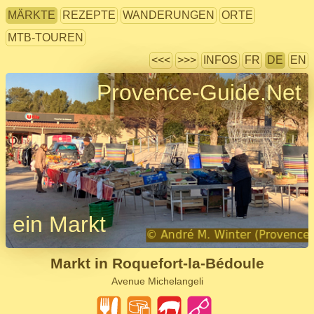
MÄRKTE
REZEPTE
WANDERUNGEN
ORTE
MTB-TOUREN
<<<
>>>
INFOS
FR
DE
EN
Provence-Guide.Net
ein Markt
Markt in Roquefort-la-Bédoule
Avenue Michelangeli