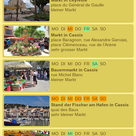
Markt in Ceyreste
place du Général de Gaulle
kleiner Markt
MO
DI
MI
DO
FR
SA
SO
Markt in Cassis
place Baragnon, rue Alexandre Gervais,
place Clémenceau, rue de l'Arène
sehr grosser Markt
MO
DI
MI
DO
FR
SA
SO
Bauernmarkt in Cassis
rue Michel Blanc
kleiner Markt
MO
DI
MI
DO
FR
SA
SO
Stand der Fischer am Hafen in Cassis
quai des Baux
sehr kleiner Markt
MO
DI
MI
DO
FR
SA
SO