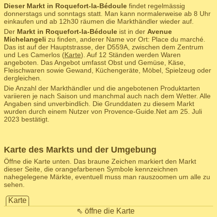
Dieser Markt in Roquefort-la-Bédoule
findet regelmässig
donnerstags und sonntags statt. Man kann normalerweise ab 8 Uhr
einkaufen und ab 12h30 räumen die Markthändler wieder auf.
Der
Markt in Roquefort-la-Bédoule
ist in der
Avenue
Michelangeli
zu finden, anderer Name vor Ort: Place du marché.
Das ist auf der Hauptstrasse, der D559A, zwischen dem Zentrum
und Les Camerlos (
Karte
). Auf 12 Ständen werden Waren
angeboten. Das Angebot umfasst Obst und Gemüse, Käse,
Fleischwaren sowie Gewand, Küchengeräte, Möbel, Spielzeug oder
dergleichen.
Die Anzahl der Markthändler und die angebotenen Produktarten
variieren je nach Saison und manchmal auch nach dem Wetter. Alle
Angaben sind unverbindlich. Die Grunddaten zu diesem Markt
wurden durch einem Nutzer von Provence-Guide.Net am 25. Juli
2023 bestätigt.
Karte des Markts und der Umgebung
Öffne die Karte unten. Das braune Zeichen markiert den Markt
dieser Seite, die orangefarbenen Symbole kennzeichnen
nahegelegene Märkte, eventuell muss man rauszoomen um alle zu
sehen.
Karte
⇖ öffne die Karte