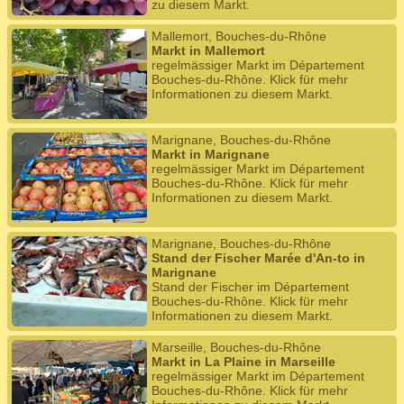
zu diesem Markt.
Mallemort, Bouches-du-Rhône
Markt in Mallemort
regelmässiger Markt im Département
Bouches-du-Rhône. Klick für mehr
Informationen zu diesem Markt.
Marignane, Bouches-du-Rhône
Markt in Marignane
regelmässiger Markt im Département
Bouches-du-Rhône. Klick für mehr
Informationen zu diesem Markt.
Marignane, Bouches-du-Rhône
Stand der Fischer Marée d'An-to in
Marignane
Stand der Fischer im Département
Bouches-du-Rhône. Klick für mehr
Informationen zu diesem Markt.
Marseille, Bouches-du-Rhône
Markt in La Plaine in Marseille
regelmässiger Markt im Département
Bouches-du-Rhône. Klick für mehr