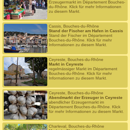
Erzeugermarkt im Département Bouches-
du-Rhône. Klick für mehr Informationen
zu diesem Markt.
Cassis, Bouches-du-Rhône
Stand der Fischer am Hafen in Cassis
Stand der Fischer im Département
Bouches-du-Rhône. Klick für mehr
Informationen zu diesem Markt.
Ceyreste, Bouches-du-Rhône
Markt in Ceyreste
regelmässiger Markt im Département
Bouches-du-Rhône. Klick für mehr
Informationen zu diesem Markt.
Ceyreste, Bouches-du-Rhône
Abendmarkt der Erzeuger in Ceyreste
abendlicher Erzeugermarkt im
Département Bouches-du-Rhône. Klick
für mehr Informationen zu diesem Markt.
Charleval, Bouches-du-Rhône