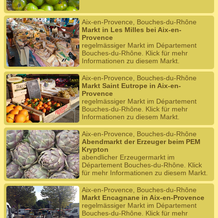
Aix-en-Provence, Bouches-du-Rhône
Markt in Les Milles bei Aix-en-
Provence
regelmässiger Markt im Département
Bouches-du-Rhône. Klick für mehr
Informationen zu diesem Markt.
Aix-en-Provence, Bouches-du-Rhône
Markt Saint Eutrope in Aix-en-
Provence
regelmässiger Markt im Département
Bouches-du-Rhône. Klick für mehr
Informationen zu diesem Markt.
Aix-en-Provence, Bouches-du-Rhône
Abendmarkt der Erzeuger beim PEM
Krypton
abendlicher Erzeugermarkt im
Département Bouches-du-Rhône. Klick
für mehr Informationen zu diesem Markt.
Aix-en-Provence, Bouches-du-Rhône
Markt Encagnane in Aix-en-Provence
regelmässiger Markt im Département
Bouches-du-Rhône. Klick für mehr