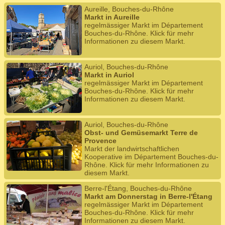
Aureille, Bouches-du-Rhône
Markt in Aureille
regelmässiger Markt im Département
Bouches-du-Rhône. Klick für mehr
Informationen zu diesem Markt.
Auriol, Bouches-du-Rhône
Markt in Auriol
regelmässiger Markt im Département
Bouches-du-Rhône. Klick für mehr
Informationen zu diesem Markt.
Auriol, Bouches-du-Rhône
Obst- und Gemüsemarkt Terre de
Provence
Markt der landwirtschaftlichen
Kooperative im Département Bouches-du-
Rhône. Klick für mehr Informationen zu
diesem Markt.
Berre-l'Étang, Bouches-du-Rhône
Markt am Donnerstag in Berre-l'Étang
regelmässiger Markt im Département
Bouches-du-Rhône. Klick für mehr
Informationen zu diesem Markt.