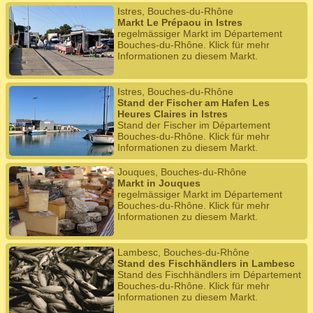
Istres, Bouches-du-Rhône
Markt Le Prépaou in Istres
regelmässiger Markt im Département
Bouches-du-Rhône. Klick für mehr
Informationen zu diesem Markt.
Istres, Bouches-du-Rhône
Stand der Fischer am Hafen Les
Heures Claires in Istres
Stand der Fischer im Département
Bouches-du-Rhône. Klick für mehr
Informationen zu diesem Markt.
Jouques, Bouches-du-Rhône
Markt in Jouques
regelmässiger Markt im Département
Bouches-du-Rhône. Klick für mehr
Informationen zu diesem Markt.
Lambesc, Bouches-du-Rhône
Stand des Fischhändlers in Lambesc
Stand des Fischhändlers im Département
Bouches-du-Rhône. Klick für mehr
Informationen zu diesem Markt.