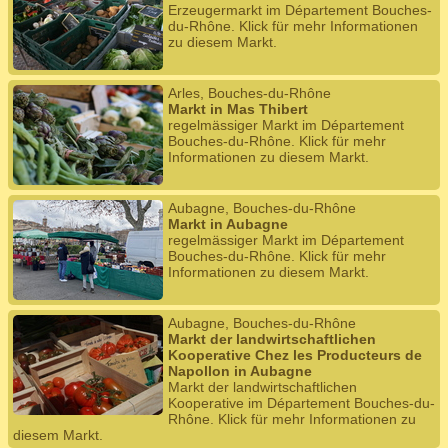
Erzeugermarkt im Département Bouches-
du-Rhône. Klick für mehr Informationen
zu diesem Markt.
Arles, Bouches-du-Rhône
Markt in Mas Thibert
regelmässiger Markt im Département
Bouches-du-Rhône. Klick für mehr
Informationen zu diesem Markt.
Aubagne, Bouches-du-Rhône
Markt in Aubagne
regelmässiger Markt im Département
Bouches-du-Rhône. Klick für mehr
Informationen zu diesem Markt.
Aubagne, Bouches-du-Rhône
Markt der landwirtschaftlichen
Kooperative Chez les Producteurs de
Napollon in Aubagne
Markt der landwirtschaftlichen
Kooperative im Département Bouches-du-
Rhône. Klick für mehr Informationen zu
diesem Markt.