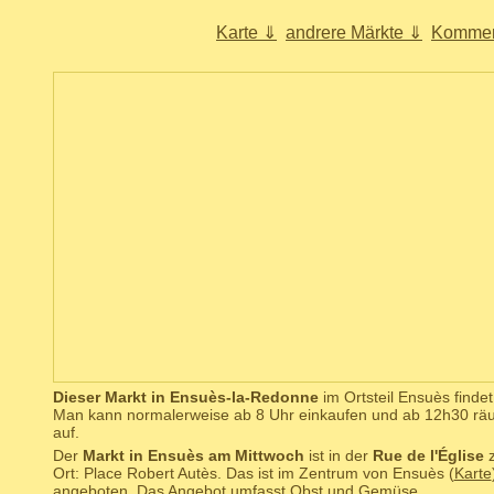
Karte ⇓
andrere Märkte ⇓
Kommen
Dieser Markt in Ensuès-la-Redonne
im Ortsteil Ensuès findet
Man kann normalerweise ab 8 Uhr einkaufen und ab 12h30 rä
auf.
Der
Markt in Ensuès am Mittwoch
ist in der
Rue de l'Église
z
Ort: Place Robert Autès. Das ist im Zentrum von Ensuès (
Karte
angeboten. Das Angebot umfasst Obst und Gemüse.