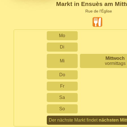
Markt in Ensuès am Mit
Rue de l'Église
Mo
Di
Mittwoch
Mi
vormittags
Do
Fr
Sa
So
Der nächste Markt findet
nächsten Mi