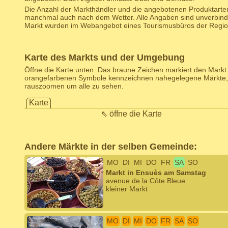
Die Anzahl der Markthändler und die angebotenen Produktarten
manchmal auch nach dem Wetter. Alle Angaben sind unverbind
Markt wurden im Webangebot eines Tourismusbüros der Region 
Karte des Markts und der Umgebung
Öffne die Karte unten. Das braune Zeichen markiert den Markt d
orangefarbenen Symbole kennzeichnen nahegelegene Märkte,
rauszoomen um alle zu sehen.
Karte
⇖ öffne die Karte
Andere Märkte in der selben Gemeinde:
MO
DI
MI
DO
FR
SA
SO
Markt in Ensuès am Samstag
avenue de la Côte Bleue
kleiner Markt
MO
DI
MI
DO
FR
SA
SO