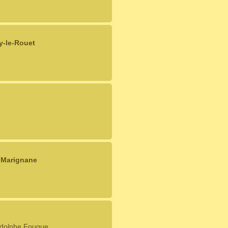
y-le-Rouet
n Marignane
Adolphe Fouque