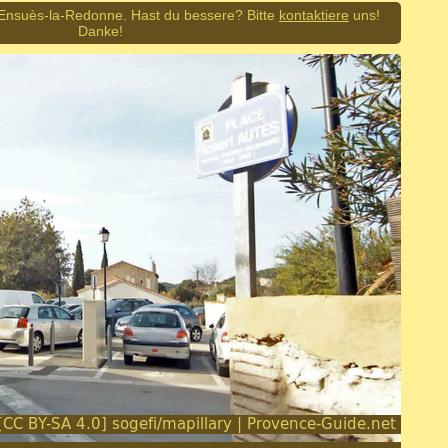
n Ensuès-la-Redonne. Hast du bessere? Bitte
kontaktiere
uns!
Danke!