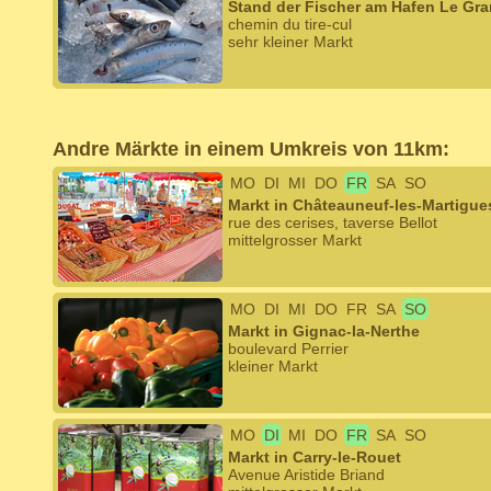
Stand der Fischer am Hafen Le Gr
chemin du tire-cul
sehr kleiner Markt
Andre Märkte in einem Umkreis von 11km:
MO
DI
MI
DO
FR
SA
SO
Markt in Châteauneuf-les-Martigue
rue des cerises, taverse Bellot
mittelgrosser Markt
MO
DI
MI
DO
FR
SA
SO
Markt in Gignac-la-Nerthe
boulevard Perrier
kleiner Markt
MO
DI
MI
DO
FR
SA
SO
Markt in Carry-le-Rouet
Avenue Aristide Briand