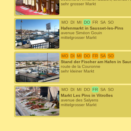
sehr grosser Markt
MO
DI
MI
DO
FR
SA
SO
Hafenmarkt in Sausset-les-Pins
avenue Siméon Gouin
mittelgrosser Markt
MO
DI
MI
DO
FR
SA
SO
Stand der Fischer am Hafen in Sau
route de la Couronne
sehr kleiner Markt
MO
DI
MI
DO
FR
SA
SO
Markt Les Pins in Vitrolles
avenue des Salyens
mittelgrosser Markt