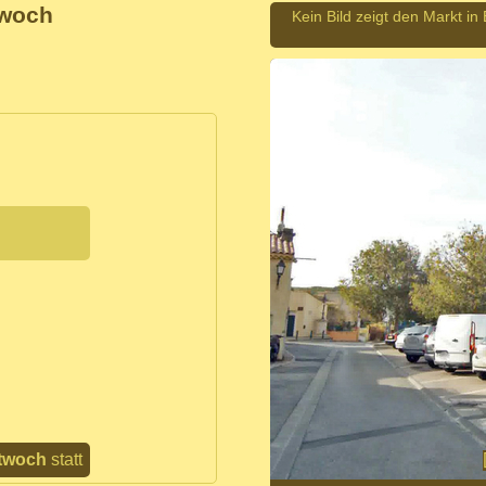
twoch
Kein Bild zeigt den Markt i
ttwoch
statt