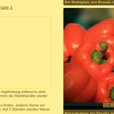
Der Marktplatz von Ensuès is
tare ⇓
 regelmässig mittwochs statt.
umen die Markthändler wieder
u finden, anderer Name vor
). Auf 3 Ständen werden Waren
Nahaufnahme der Paprika am