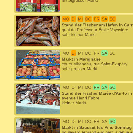
mittelgrosser Markt
MO
DI
MI
DO
FR
SA
SO
Stand der Fischer am Hafen in Carr
quai du Professeur Émile Vayssière
sehr kleiner Markt
MO
DI
MI
DO
FR
SA
SO
Markt in Marignane
cours Mirabeau, rue Saint-Exupéry
sehr grosser Markt
MO
DI
MI
DO
FR
SA
SO
Stand der Fischer Marée d'An-to i
avenue Henri Fabre
kleiner Markt
MO
DI
MI
DO
FR
SA
SO
Markt in Sausset-les-Pins Sonntag
boulevard Armand Audibert, avenue 