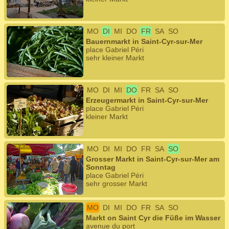
MO
DI
MI
DO
FR
SA
SO
Bauernmarkt in Saint-Cyr-sur-Mer
place Gabriel Péri
sehr kleiner Markt
MO
DI
MI
DO
FR
SA
SO
Erzeugermarkt in Saint-Cyr-sur-Mer
place Gabriel Péri
kleiner Markt
MO
DI
MI
DO
FR
SA
SO
Grosser Markt in Saint-Cyr-sur-Mer am
Sonntag
place Gabriel Péri
sehr grosser Markt
MO
DI
MI
DO
FR
SA
SO
Markt on Saint Cyr die Füße im Wasser
avenue du port