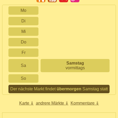
Mo
Di
Mi
Do
Fr
Samstag
Sa
vormittags
So
Der nächste Markt findet
übermorgen
Samstag statt
Karte ⇓
andrere Märkte ⇓
Kommentare ⇓