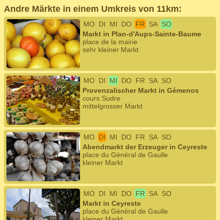
Andre Märkte in einem Umkreis von 11km:
MO
DI
MI
DO
FR
SA
SO
Markt in Plan-d'Aups-Sainte-Baume
place de la mairie
sehr kleiner Markt
MO
DI
MI
DO
FR
SA
SO
Provenzalischer Markt in Gémenos
cours Sudre
mittelgrosser Markt
MO
DI
MI
DO
FR
SA
SO
Abendmarkt der Erzeuger in Ceyreste
place du Général de Gaulle
kleiner Markt
MO
DI
MI
DO
FR
SA
SO
Markt in Ceyreste
place du Général de Gaulle
kleiner Markt