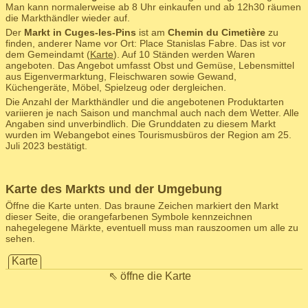
Man kann normalerweise ab 8 Uhr einkaufen und ab 12h30 räumen
die Markthändler wieder auf.
Der
Markt in Cuges-les-Pins
ist am
Chemin du Cimetière
zu
finden, anderer Name vor Ort: Place Stanislas Fabre. Das ist vor
dem Gemeindamt (
Karte
). Auf 10 Ständen werden Waren
angeboten. Das Angebot umfasst Obst und Gemüse, Lebensmittel
aus Eigenvermarktung, Fleischwaren sowie Gewand,
Küchengeräte, Möbel, Spielzeug oder dergleichen.
Die Anzahl der Markthändler und die angebotenen Produktarten
variieren je nach Saison und manchmal auch nach dem Wetter. Alle
Angaben sind unverbindlich. Die Grunddaten zu diesem Markt
wurden im Webangebot eines Tourismusbüros der Region am 25.
Juli 2023 bestätigt.
Karte des Markts und der Umgebung
Öffne die Karte unten. Das braune Zeichen markiert den Markt
dieser Seite, die orangefarbenen Symbole kennzeichnen
nahegelegene Märkte, eventuell muss man rauszoomen um alle zu
sehen.
Karte
⇖ öffne die Karte