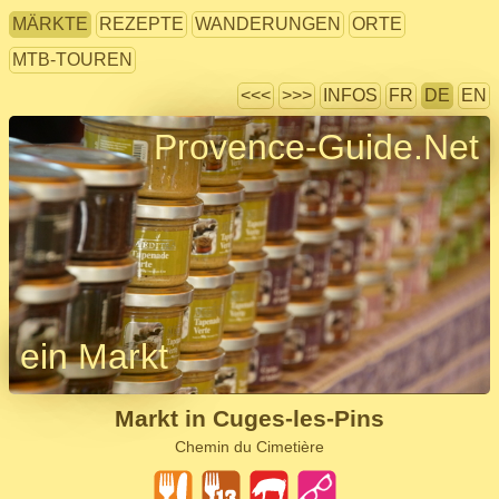
MÄRKTE
REZEPTE
WANDERUNGEN
ORTE
MTB-TOUREN
<<<
>>>
INFOS
FR
DE
EN
Provence-Guide.Net
ein Markt
Markt in Cuges-les-Pins
Chemin du Cimetière