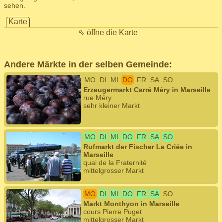
sehen.
Karte
⇖ öffne die Karte
Andere Märkte in der selben Gemeinde:
MO
DI
MI
DO
FR
SA
SO
Erzeugermarkt Carré Méry in Marseille
rue Méry
sehr kleiner Markt
MO
DI
MI
DO
FR
SA
SO
Rufmarkt der Fischer La Criée in
Marseille
quai de la Fraternité
mittelgrosser Markt
MO
DI
MI
DO
FR
SA
SO
Markt Monthyon in Marseille
cours Pierre Puget
mittelgrosser Markt