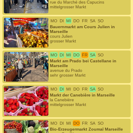
rue du Marché des Capucins
mittelgrosser Markt
MO
DI
MI
DO
FR
SA
SO
Bauernmarkt am Cours Julien in
Marseille
cours Julien
grosser Markt
MO
DI
MI
DO
FR
SA
SO
Markt am Prado bei Castellane in
Marseille
avenue du Prado
sehr grosser Markt
MO
DI
MI
DO
FR
SA
SO
Markt der Canebière in Marseille
la Canebière
mittelgrosser Markt
MO
DI
MI
DO
FR
SA
SO
Bio-Erzeugermarkt Zoumaï Marseille