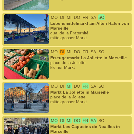
MO
DI
MI
DO
FR
SA
SO
Lebensmittelmarkt am Alten Hafen von
Marseille
quai de la Fraternité
mittelgrosser Markt
MO
DI
MI
DO
FR
SA
SO
Erzeugermarkt La Joliette in Marseille
place de la Joliette
kleiner Markt
MO
DI
MI
DO
FR
SA
SO
Markt La Joliette in Marseille
place de la Joliette
mittelgrosser Markt
MO
DI
MI
DO
FR
SA
SO
Markt Les Capucins de Noailles in
Marseille