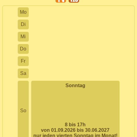
Mo
Di
Mi
Do
Fr
Sa
Sonntag
So
8 bis 17h
von 01.09.2026 bis 30.06.2027
nur jeden vierten Sonntag im Monat!