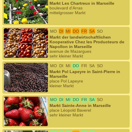
Markt Les Chartreux in Marseille
boulevard d'Arras
mittelgrosser Markt
MO
DI
MI
DO
FR
SA
SO
Markt der landwirtschaftlichen
Kooperative Chez les Producteurs de
Napollon in Marseille
avenue de Mazargues
sehr kleiner Markt
MO
DI
MI
DO
FR
SA
SO
Markt Pol Lapeyre in Saint-Pierre in
Marseille
place Pol Lapeyre
kleiner Markt
MO
DI
MI
DO
FR
SA
SO
Markt Sainte-Anne in Marseille
place Léopold Baverel
sehr kleiner Markt