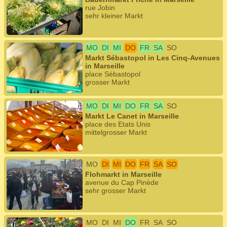
rue Jobin
sehr kleiner Markt
MO
DI
MI
DO
FR
SA
SO
Markt Sébastopol in Les Cinq-Avenues
in Marseille
place Sébastopol
grosser Markt
MO
DI
MI
DO
FR
SA
SO
Markt Le Canet in Marseille
place des Etats Unis
mittelgrosser Markt
MO
DI
MI
DO
FR
SA
SO
Flohmarkt in Marseille
avenue du Cap Pinède
sehr grosser Markt
MO
DI
MI
DO
FR
SA
SO