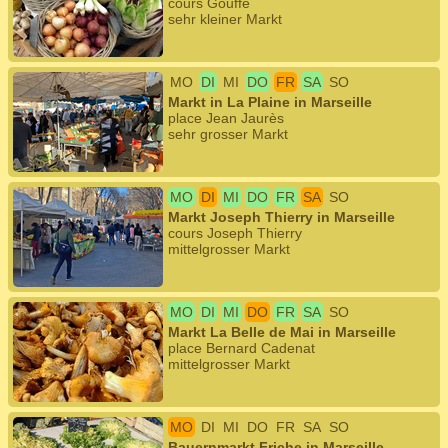
cours Gouffé
sehr kleiner Markt
MO
DI
MI
DO
FR
SA
SO
Markt in La Plaine in Marseille
place Jean Jaurès
sehr grosser Markt
MO
DI
MI
DO
FR
SA
SO
Markt Joseph Thierry in Marseille
cours Joseph Thierry
mittelgrosser Markt
MO
DI
MI
DO
FR
SA
SO
Markt La Belle de Mai in Marseille
place Bernard Cadenat
mittelgrosser Markt
MO
DI
MI
DO
FR
SA
SO
Bauernmarkt Friche in Marseille