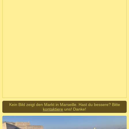
Kein Bild zeigt den Markt in Marseille. Hast du bessere? Bitte
kontaktiere
uns! Danke!