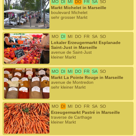
MO
DI
MI
DO
FR
SA
SO
Markt Michelet in Marseille
boulevard Michelet
sehr grosser Markt
MO
DI
MI
DO
FR
SA
SO
Lokaler Erzeugermarkt Esplanade
Saint-Just in Marseille
avenue de Saint-Just
kleiner Markt
MO
DI
MI
DO
FR
SA
SO
Markt La Pointe Rouge in Marseille
avenue de Montredon
sehr kleiner Markt
MO
DI
MI
DO
FR
SA
SO
Erzeugermarkt Pastré in Marseille
traverse de Carthage
kleiner Markt