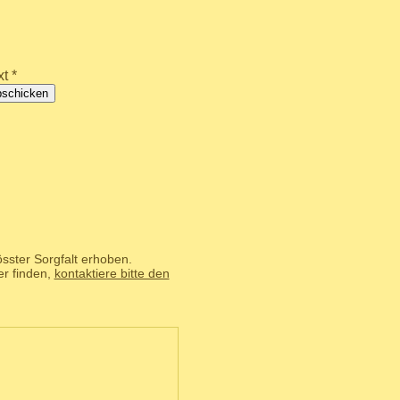
t *
bschicken
sster Sorgfalt erhoben.
er finden,
kontaktiere bitte den