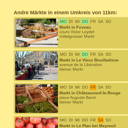
Andre Märkte in einem Umkreis von 11km:
MO
DI
MI
DO
FR
SA
SO
Markt in Fuveau
cours Victor Leydet
mittelgrosser Markt
MO
DI
MI
DO
FR
SA
SO
Markt in Le Vieux Bouilladisse
avenue de la Libération
kleiner Markt
MO
DI
MI
DO
FR
SA
SO
Markt in Châteauneuf-le-Rouge
place Auguste Baret
kleiner Markt
MO
DI
MI
DO
FR
SA
SO
Markt in Le Plan bei Meyreuil