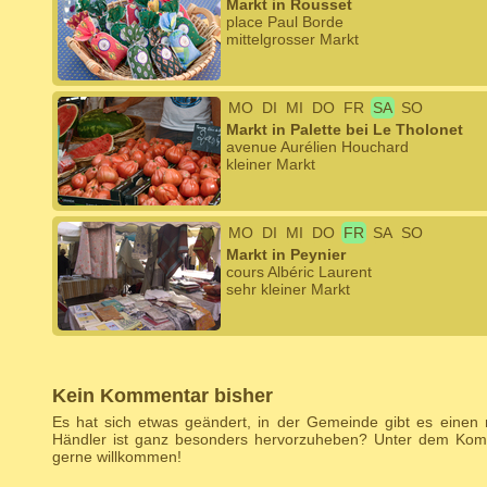
Markt in Rousset
place Paul Borde
mittelgrosser Markt
MO
DI
MI
DO
FR
SA
SO
Markt in Palette bei Le Tholonet
avenue Aurélien Houchard
kleiner Markt
MO
DI
MI
DO
FR
SA
SO
Markt in Peynier
cours Albéric Laurent
sehr kleiner Markt
Kein Kommentar bisher
Es hat sich etwas geändert, in der Gemeinde gibt es einen
Händler ist ganz besonders hervorzuheben? Unter dem Komm
gerne willkommen!