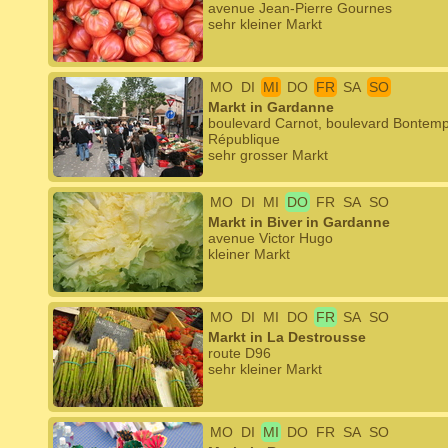
avenue Jean-Pierre Gournes
sehr kleiner Markt
MO
DI
MI
DO
FR
SA
SO
Markt in Gardanne
boulevard Carnot, boulevard Bontemps
République
sehr grosser Markt
MO
DI
MI
DO
FR
SA
SO
Markt in Biver in Gardanne
avenue Victor Hugo
kleiner Markt
MO
DI
MI
DO
FR
SA
SO
Markt in La Destrousse
route D96
sehr kleiner Markt
MO
DI
MI
DO
FR
SA
SO