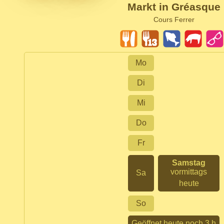
Markt in Gréasque
Cours Ferrer
Mo
Di
Mi
Do
Fr
Samstag
vormittags
Sa
heute
So
Geöffnet heute noch 3 h