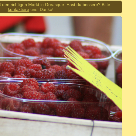
t den richtigen Markt in Gréasque. Hast du bessere? Bitte
kontaktiere
uns! Danke!