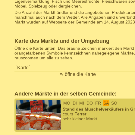
Eigenvermarktung, Fisch und Meeresfrüchte, Fleischwaren so
Möbel, Spielzeug oder dergleichen.
Die Anzahl der Markthändler und die angebotenen Produktarten
manchmal auch nach dem Wetter. Alle Angaben sind unverbind
Markt wurden auf Webseite der Gemeinde am 14. August 2023 
Karte des Markts und der Umgebung
Öffne die Karte unten. Das braune Zeichen markiert den Markt d
orangefarbenen Symbole kennzeichnen nahegelegene Märkte,
rauszoomen um alle zu sehen.
Karte
⇖ öffne die Karte
Andere Märkte in der selben Gemeinde:
MO
DI
MI
DO
FR
SA
SO
Stand des Muschelverkäufers in G
cours Ferrer
sehr kleiner Markt