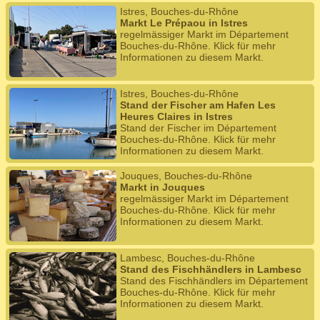
Istres, Bouches-du-Rhône
Markt Le Prépaou in Istres
regelmässiger Markt im Département
Bouches-du-Rhône. Klick für mehr
Informationen zu diesem Markt.
Istres, Bouches-du-Rhône
Stand der Fischer am Hafen Les
Heures Claires in Istres
Stand der Fischer im Département
Bouches-du-Rhône. Klick für mehr
Informationen zu diesem Markt.
Jouques, Bouches-du-Rhône
Markt in Jouques
regelmässiger Markt im Département
Bouches-du-Rhône. Klick für mehr
Informationen zu diesem Markt.
Lambesc, Bouches-du-Rhône
Stand des Fischhändlers in Lambesc
Stand des Fischhändlers im Département
Bouches-du-Rhône. Klick für mehr
Informationen zu diesem Markt.