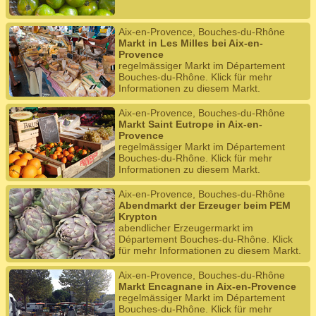
Aix-en-Provence, Bouches-du-Rhône
Markt in Les Milles bei Aix-en-
Provence
regelmässiger Markt im Département
Bouches-du-Rhône. Klick für mehr
Informationen zu diesem Markt.
Aix-en-Provence, Bouches-du-Rhône
Markt Saint Eutrope in Aix-en-
Provence
regelmässiger Markt im Département
Bouches-du-Rhône. Klick für mehr
Informationen zu diesem Markt.
Aix-en-Provence, Bouches-du-Rhône
Abendmarkt der Erzeuger beim PEM
Krypton
abendlicher Erzeugermarkt im
Département Bouches-du-Rhône. Klick
für mehr Informationen zu diesem Markt.
Aix-en-Provence, Bouches-du-Rhône
Markt Encagnane in Aix-en-Provence
regelmässiger Markt im Département
Bouches-du-Rhône. Klick für mehr