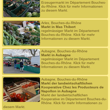
Erzeugermarkt im Département Bouches-
du-Rhône. Klick für mehr Informationen
zu diesem Markt.
Arles, Bouches-du-Rhône
Markt in Mas Thibert
regelmässiger Markt im Département
Bouches-du-Rhône. Klick für mehr
Informationen zu diesem Markt.
Aubagne, Bouches-du-Rhône
Markt in Aubagne
regelmässiger Markt im Département
Bouches-du-Rhône. Klick für mehr
Informationen zu diesem Markt.
Aubagne, Bouches-du-Rhône
Markt der landwirtschaftlichen
Kooperative Chez les Producteurs de
Napollon in Aubagne
Markt der landwirtschaftlichen
Kooperative im Département Bouches-du-
Rhône. Klick für mehr Informationen zu
diesem Markt.