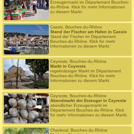
Erzeugermarkt im Département Bouches-
du-Rhône. Klick für mehr Informationen
zu diesem Markt.
Cassis, Bouches-du-Rhône
Stand der Fischer am Hafen in Cassis
Stand der Fischer im Département
Bouches-du-Rhône. Klick für mehr
Informationen zu diesem Markt.
Ceyreste, Bouches-du-Rhône
Markt in Ceyreste
regelmässiger Markt im Département
Bouches-du-Rhône. Klick für mehr
Informationen zu diesem Markt.
Ceyreste, Bouches-du-Rhône
Abendmarkt der Erzeuger in Ceyreste
abendlicher Erzeugermarkt im
Département Bouches-du-Rhône. Klick
für mehr Informationen zu diesem Markt.
Charleval, Bouches-du-Rhône