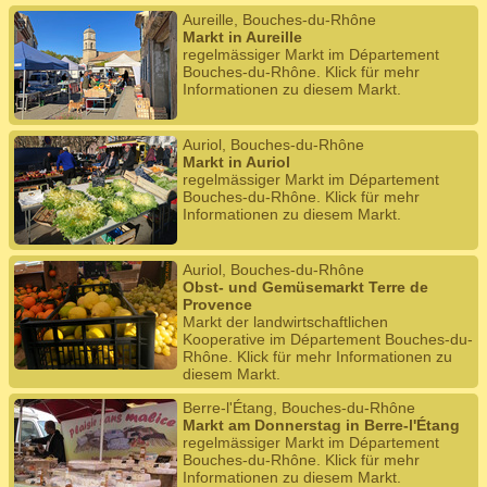
Aureille, Bouches-du-Rhône
Markt in Aureille
regelmässiger Markt im Département
Bouches-du-Rhône. Klick für mehr
Informationen zu diesem Markt.
Auriol, Bouches-du-Rhône
Markt in Auriol
regelmässiger Markt im Département
Bouches-du-Rhône. Klick für mehr
Informationen zu diesem Markt.
Auriol, Bouches-du-Rhône
Obst- und Gemüsemarkt Terre de
Provence
Markt der landwirtschaftlichen
Kooperative im Département Bouches-du-
Rhône. Klick für mehr Informationen zu
diesem Markt.
Berre-l'Étang, Bouches-du-Rhône
Markt am Donnerstag in Berre-l'Étang
regelmässiger Markt im Département
Bouches-du-Rhône. Klick für mehr
Informationen zu diesem Markt.