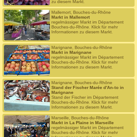
zu diesem Markt.
Mallemort, Bouches-du-Rhône
Markt in Mallemort
regelmässiger Markt im Département
Bouches-du-Rhône. Klick für mehr
Informationen zu diesem Markt.
Marignane, Bouches-du-Rhône
Markt in Marignane
regelmässiger Markt im Département
Bouches-du-Rhône. Klick für mehr
Informationen zu diesem Markt.
Marignane, Bouches-du-Rhône
Stand der Fischer Marée d'An-to in
Marignane
Stand der Fischer im Département
Bouches-du-Rhône. Klick für mehr
Informationen zu diesem Markt.
Marseille, Bouches-du-Rhône
Markt in La Plaine in Marseille
regelmässiger Markt im Département
Bouches-du-Rhône. Klick für mehr