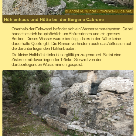
Höhlenhaus und Hütte bei der Bergerie Cabrone
Oberhalb der Felswand befindet sich ein Wassersammelsystem. Dabei
handelt es sich hauptsächlich um Abflussrinnen und ein grosses
Becken. Dieses Wasser wurde benötigt, da es in der Nähe keine
dauerhafte Quelle gibt. Die Rinnen verhindern auch das Abfliessen auf
die darunter liegenden Höhlenbauten.
Die kleine Halbhöhle links ist sorgfältiger zugemauert. Sie ist eine
Zisterne mit davor liegender Tränke. Sie wird von den
darüberliegenden Wasserrinnen gespeist.