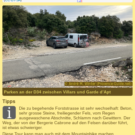
(
CC-BY-SA
)
Parken an der D34 zwischen Villars und Garde d’Apt
Tipps
Die zu begehende Forststrasse ist sehr wechselhaft: Beton,
sehr grosse Steine, freiliegender Fels, vom Regen
ausgewaschene Abschnitte, Schlamm nach Gewittern. Der
Weg, der von der Bergerie Cabrone auf den Felsen darüber führt,
ist etwas schwieriger.
Diese Tour kann man auch
mit dem Mountainbike
machen.