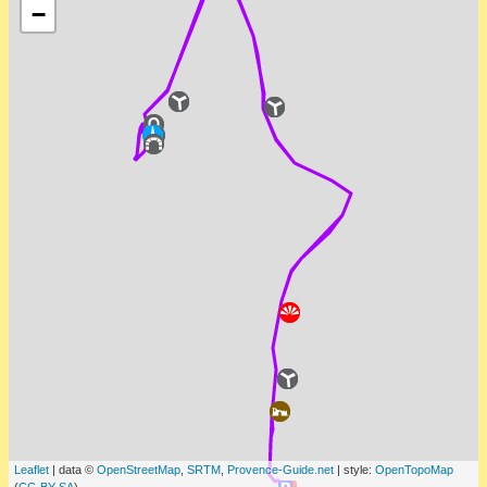
−
Leaflet
| data ©
OpenStreetMap
,
SRTM
,
Provence-Guide.net
| style:
OpenTopoMap