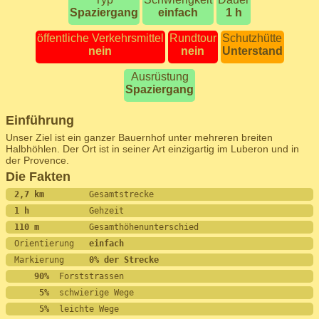
Spaziergang
einfach
1 h
öffentliche Verkehrsmittel
Rundtour
Schutzhütte
nein
nein
Unterstand
Ausrüstung
Spaziergang
Einführung
Unser Ziel ist ein ganzer Bauernhof unter mehreren breiten
Halbhöhlen. Der Ort ist in seiner Art einzigartig im Luberon und in
der Provence.
Die Fakten
2,7 km         
Gesamtstrecke
1 h            
Gehzeit
110 m          
Gesamthöhenunterschied
Orientierung   
einfach
Markierung     
0% der Strecke
    90%
  Forststrassen
     5%
  schwierige Wege
     5%
  leichte Wege