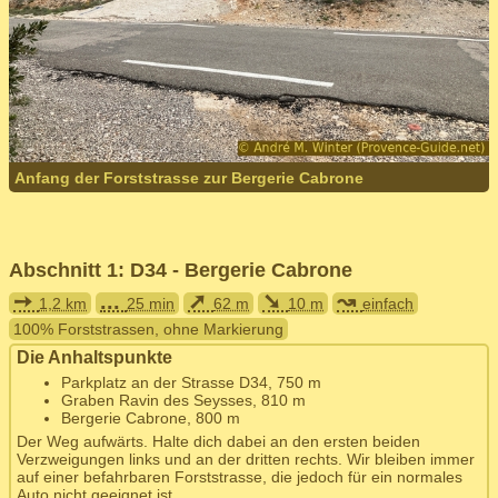
Anfang der Forststrasse zur Bergerie Cabrone
Abschnitt 1: D34 - Bergerie Cabrone
➙
...
➚
➘
↝
1,2 km
25 min
62 m
10 m
einfach
100% Forststrassen, ohne Markierung
Die Anhaltspunkte
Parkplatz an der Strasse D34, 750 m
Graben Ravin des Seysses, 810 m
Bergerie Cabrone, 800 m
Der Weg aufwärts. Halte dich dabei an den ersten beiden
Verzweigungen links und an der dritten rechts. Wir bleiben immer
auf einer befahrbaren Forststrasse, die jedoch für ein normales
Auto nicht geeignet ist.