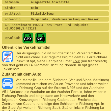
Gefahren       
ausgesetzte Abschnitte
Kinder         
nein
praktisch      
Picknick-Zeug
notwendig      
Bergschuhe, Wanderausrüstung und Wasser
GPS-Koordinaten (WGS84) des Start- und Endpunkts
43.956108,5.453171
Downloads
Öffentliche Verkehrsmittel
Der Ausgangspunkt ist mit öffentlichen Verkehrsmitteln
nicht erreichbar. Der regelmässig mit dem Bus erreichbare
Punkt ist Apt, siehe Fahrpläne unter
Zou!
(nur französisch).
Von dort geht es 14 Kilometer Richtung Norden. In Apt gibt es
Taxidienste.
Zufahrt mit dem Auto
Von Marseille und dem Südosten (Var und Alpes-Maritimes)
kommend erreichen wir Aix-en-Provence und fahren weiter
in Richtung Gap auf der Strasse N296 und der Autobahn
A51. Verlasse die Autobahn an der Ausfahrt Pertuis, fahre weiter in
Richtung Pertuis und biege dann am Kreisverkehr und den
folgenden Kreuzungen in Richtung Cadenet ab. Erreiche das
Zentrum von Cadenet und folge den Schildern in Richtung Apt. In
der Stadt Apt weiter in Richtung Sault. Später links in Richtung La