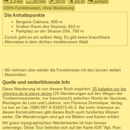
➙
...
➚
➘
↝
1,2 km
20 min
10 m
62 m
einfach
100% Forststrassen, ohne Markierung
Die Anhaltspunkte
Bergerie Cabrone, 800 m
Graben Ravin des Seysses, 810 m
Parkplatz an der Strasse D34, 750 m
Zurück geht es am selben Weg. Es gibt keine brauchbare
Alternative in dem dichten mediterranen Wald.
Wir nehmen also wieder die Forststrasse mit den kurzen steilen
Abschnitten.
Quelle und weiterführende Info
Diese Wanderung ist von diesem Buch inspiriert:
25 balades sur les
chemins de la pierre sèche
(25 Wanderungen auf den Wegen der
Trockenmauerwerke, nur französisch) zwischen Monts de Vaucluse,
Montagne de Lure und Lubéron, von Florence Dominique, Verlag
Le bec en l'air, ISBN 987-0-916073-45-3. Bei mehr Interesse an
diesen Konstruktionen gibt dieses Buch auch fundiertes Wissen
weiter. Die Wanderungen sind gut mit Bildern und Karten erklärt.
Mit guten topographischen Wanderkarten ist man besser
unterwegs: Diese Tour befindet sich auf der Karte IGN "Apt, Parc