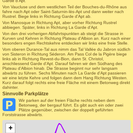
Garde d'Apt.
Von Vaucluse und dem westlichen Teil der Bouches-du-Rhône aus
fahre nach Apt oder Saint-Saturnin-lès-Apt und dann weiter nach
Rustrel. Biege links in Richtung Garde d'Apt ab.
Von Manosque in Richtung Apt, aber vorher Richtung Rustrel
abbiegen. Später, links in Richtung La Garde d'Apt.
Von den drei vorherigen Abfahrtspunkten ab steigt die Strasse in
Kurven und Kehren in Richtung Plateau d'Albion an. Kurz nach einer
besonders engen Rechtskehre entdecken wir links eine freie Stelle.
Vom oberen Durance-Tal aus nimm das Tal Vallée du Jabron südlich
von Sisteron in Richtung Séderon. Am Pass Col de la Pigère biege
links ab in Richtung Revest-du-Bion, dann St. Christol,
anschliessend Garde d'Apt. Darauf fahren wir den Südhang des
Plateau d'Albion hinab. Die Strasse beginnt nur sehr langsam
abwärts zu führen. Sechs Minuten nach La Garde d'Apt passieren
wir eine letzte Kehre und folgen dann dem Hang Richtung Westen.
Kurz darauf folgt rechts eine freie Fläche mit einem Betonweg direkt
dahinter.
Sinnvolle Parkplätze
Wir parken auf der freien Fläche rechts neben dem
Betonweg, der bergauf führt. Es gibt auch ein oder zwei
Plätze gegenüber, zwischen der doppelt geführten
Forststrasse abwärts.
+