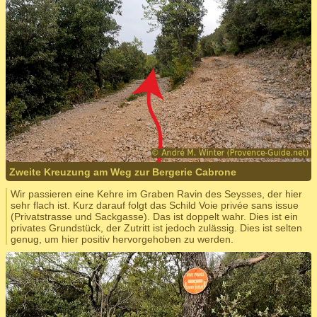
Zweite Kreuzung am Weg zur Bergerie Cabrone
Wir passieren eine Kehre im Graben Ravin des Seysses, der hier
sehr flach ist. Kurz darauf folgt das Schild Voie privée sans issue
(Privatstrasse und Sackgasse). Das ist doppelt wahr. Dies ist ein
privates Grundstück, der Zutritt ist jedoch zulässig. Dies ist selten
genug, um hier positiv hervorgehoben zu werden.