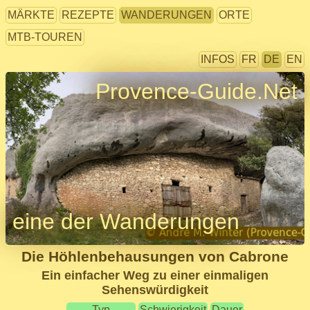
MÄRKTE
REZEPTE
WANDERUNGEN
ORTE
MTB-TOUREN
INFOS
FR
DE
EN
Provence-Guide.Net
eine der Wanderungen
Die Höhlenbehausungen von Cabrone
Ein einfacher Weg zu einer einmaligen
Sehenswürdigkeit
Typ
Schwierigkeit
Dauer