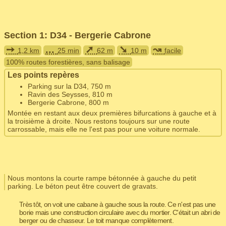
Section 1: D34 - Bergerie Cabrone
➙
...
➚
➘
↝
1,2 km
25 min
62 m
10 m
facile
100% routes forestières, sans balisage
Les points repères
Parking sur la D34, 750 m
Ravin des Seysses, 810 m
Bergerie Cabrone, 800 m
Montée en restant aux deux premières bifurcations à gauche et à
la troisième à droite. Nous restons toujours sur une route
carrossable, mais elle ne l'est pas pour une voiture normale.
Nous montons la courte rampe bétonnée à gauche du petit
parking. Le béton peut être couvert de gravats.
Très tôt, on voit une cabane à gauche sous la route. Ce n'est pas une
borie mais une construction circulaire avec du mortier. C'était un abri de
berger ou de chasseur. Le toit manque complètement.