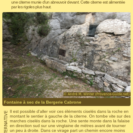
une citerne munie d'un abreuvoir devant. Cette citerne est alimentée
par les rigoles plus haut.
Fontaine à sec de la Bergerie Cabrone
Il est possible d'aller voir ces éléments ciselés dans la roche en
montant le sentier à gauche de la citerne. On tombe vite sur des
marches ciselés dans la roche. Une sente monte dans la falaise
en direction sud sur une vingtaine de mètres avant de tourner
un peu à droite. Dans ce virage part un chemin encore moins