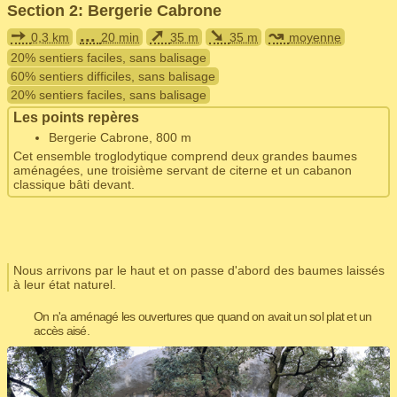
Section 2: Bergerie Cabrone
➙
...
➚
➘
↝
0,3 km
20 min
35 m
35 m
moyenne
20% sentiers faciles, sans balisage
60% sentiers difficiles, sans balisage
20% sentiers faciles, sans balisage
Les points repères
Bergerie Cabrone, 800 m
Cet ensemble troglodytique comprend deux grandes baumes
aménagées, une troisième servant de citerne et un cabanon
classique bâti devant.
Nous arrivons par le haut et on passe d'abord des baumes laissés
à leur état naturel.
On n'a aménagé les ouvertures que quand on avait un sol plat et un
accès aisé.