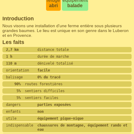
refuge
équipement
abri
balade
Introduction
Nous visons une installation d'une ferme entière sous plusieurs
grandes baumes. Le lieu est unique en son genre dans le Luberon
et en Provence.
Les faits
2,7 km         
distance totale
1 h            
durée de marche
110 m          
dénivelé totalisé
orientation    
facile
balisage       
0% du tracé
    90%
  routes forestières
     5%
  sentiers difficiles
     5%
  sentiers faciles
dangers        
parties exposées
enfants        
non
utile          
équipement pique-nique
indispensable  
chaussures de montagne, équipement rando et 
eau