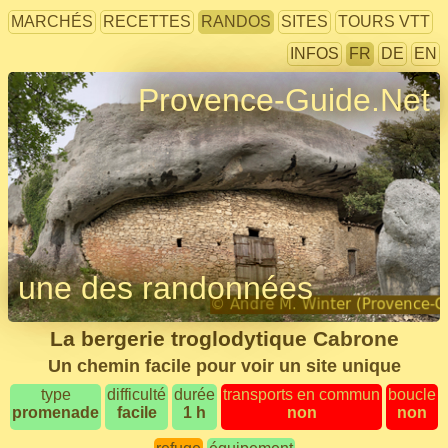
MARCHÉS
RECETTES
RANDOS
SITES
TOURS VTT
INFOS
FR
DE
EN
Provence-Guide.Net
une des randonnées
La bergerie troglodytique Cabrone
Un chemin facile pour voir un site unique
type
difficulté
durée
transports en commun
boucle
promenade
facile
1 h
non
non