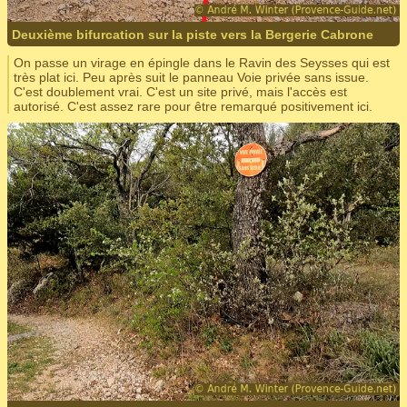
Deuxième bifurcation sur la piste vers la Bergerie Cabrone
On passe un virage en épingle dans le Ravin des Seysses qui est
très plat ici. Peu après suit le panneau Voie privée sans issue.
C'est doublement vrai. C'est un site privé, mais l'accès est
autorisé. C'est assez rare pour être remarqué positivement ici.