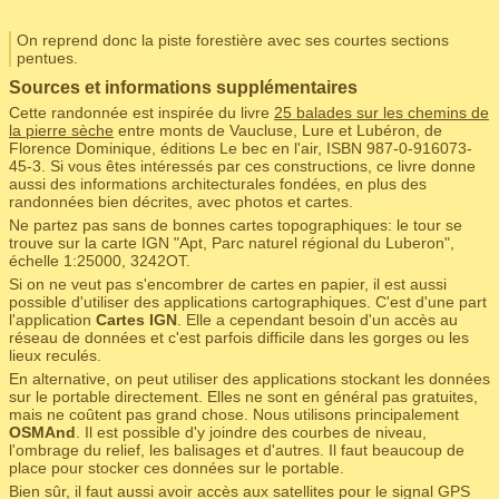
On reprend donc la piste forestière avec ses courtes sections
pentues.
Sources et informations supplémentaires
Cette randonnée est inspirée du livre
25 balades sur les chemins de
la pierre sèche
entre monts de Vaucluse, Lure et Lubéron, de
Florence Dominique, éditions Le bec en l'air, ISBN 987-0-916073-
45-3. Si vous êtes intéressés par ces constructions, ce livre donne
aussi des informations architecturales fondées, en plus des
randonnées bien décrites, avec photos et cartes.
Ne partez pas sans de bonnes cartes topographiques: le tour se
trouve sur la carte IGN "Apt, Parc naturel régional du Luberon",
échelle 1:25000, 3242OT.
Si on ne veut pas s'encombrer de cartes en papier, il est aussi
possible d'utiliser des applications cartographiques. C'est d'une part
l'application
Cartes IGN
. Elle a cependant besoin d'un accès au
réseau de données et c'est parfois difficile dans les gorges ou les
lieux reculés.
En alternative, on peut utiliser des applications stockant les données
sur le portable directement. Elles ne sont en général pas gratuites,
mais ne coûtent pas grand chose. Nous utilisons principalement
OSMAnd
. Il est possible d'y joindre des courbes de niveau,
l'ombrage du relief, les balisages et d'autres. Il faut beaucoup de
place pour stocker ces données sur le portable.
Bien sûr, il faut aussi avoir accès aux satellites pour le signal GPS