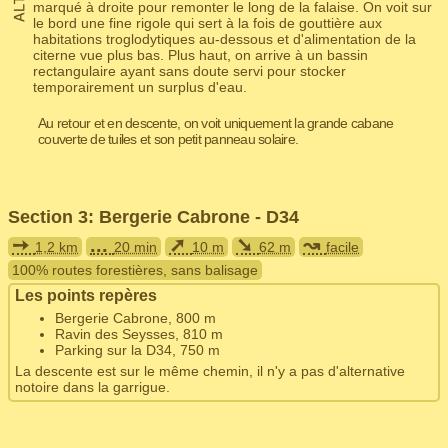
marqué à droite pour remonter le long de la falaise. On voit sur
le bord une fine rigole qui sert à la fois de gouttière aux
habitations troglodytiques au-dessous et d'alimentation de la
citerne vue plus bas. Plus haut, on arrive à un bassin
rectangulaire ayant sans doute servi pour stocker
temporairement un surplus d'eau.
Au retour et en descente, on voit uniquement la grande cabane
couverte de tuiles et son petit panneau solaire.
Section 3: Bergerie Cabrone - D34
➙
...
➚
➘
↝
1,2 km
20 min
10 m
62 m
facile
100% routes forestières, sans balisage
Les points repères
Bergerie Cabrone, 800 m
Ravin des Seysses, 810 m
Parking sur la D34, 750 m
La descente est sur le même chemin, il n'y a pas d'alternative
notoire dans la garrigue.