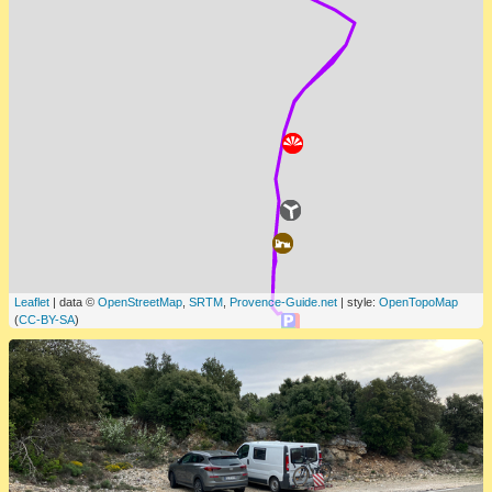
Leaflet
| data ©
OpenStreetMap
,
SRTM
,
Provence-Guide.net
| style:
OpenTopoMap
(
CC-BY-SA
)