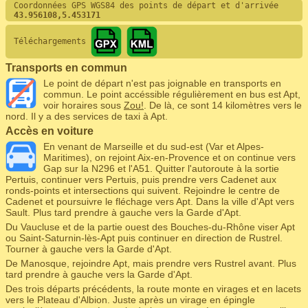
Coordonnées GPS WGS84 des points de départ et d'arrivée
43.956108,5.453171
Téléchargements
Transports en commun
Le point de départ n'est pas joignable en transports en
commun. Le point accéssible régulièrement en bus est Apt,
voir horaires sous
Zou!
. De là, ce sont 14 kilomètres vers le
nord. Il y a des services de taxi à Apt.
Accès en voiture
En venant de Marseille et du sud-est (Var et Alpes-
Maritimes), on rejoint Aix-en-Provence et on continue vers
Gap sur la N296 et l'A51. Quitter l'autoroute à la sortie
Pertuis, continuer vers Pertuis, puis prendre vers Cadenet aux
ronds-points et intersections qui suivent. Rejoindre le centre de
Cadenet et poursuivre le fléchage vers Apt. Dans la ville d'Apt vers
Sault. Plus tard prendre à gauche vers la Garde d'Apt.
Du Vaucluse et de la partie ouest des Bouches-du-Rhône viser Apt
ou Saint-Saturnin-lès-Apt puis continuer en direction de Rustrel.
Tourner à gauche vers la Garde d'Apt.
De Manosque, rejoindre Apt, mais prendre vers Rustrel avant. Plus
tard prendre à gauche vers la Garde d'Apt.
Des trois départs précédents, la route monte en virages et en lacets
vers le Plateau d'Albion. Juste après un virage en épingle