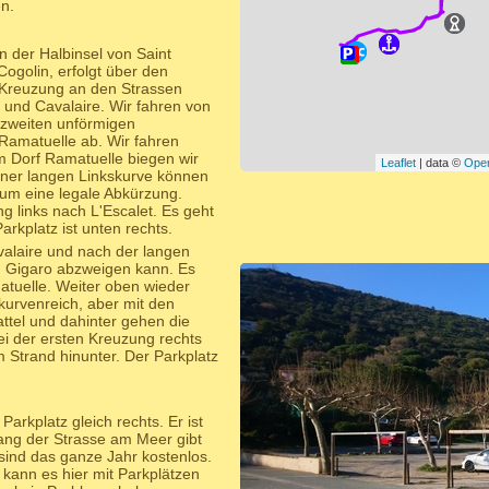
n.
n der Halbinsel von Saint
ogolin, erfolgt über den
e Kreuzung an den Strassen
und Cavalaire. Wir fahren von
n zweiten unförmigen
h Ramatuelle ab. Wir fahren
m Dorf Ramatuelle biegen wir
Leaflet
| data ©
Ope
einer langen Linkskurve können
 um eine legale Abkürzung.
g links nach L'Escalet. Es geht
arkplatz ist unten rechts.
alaire und nach der langen
 Gigaro abzweigen kann. Es
atuelle. Weiter oben wieder
kurvenreich, aber mit den
ttel und dahinter gehen die
i der ersten Kreuzung rechts
m Strand hinunter. Der Parkplatz
Parkplatz gleich rechts. Er ist
ang der Strasse am Meer gibt
 sind das ganze Jahr kostenlos.
ann es hier mit Parkplätzen