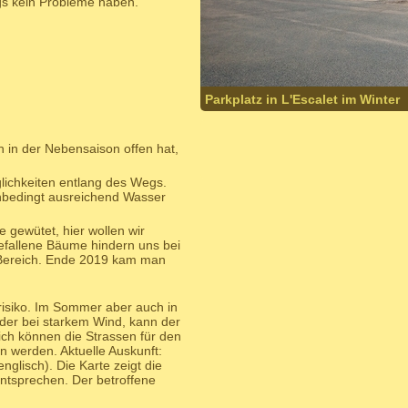
gs kein Probleme haben.
Parkplatz in L'Escalet im Winter
h in der Nebensaison offen hat,
lichkeiten entlang des Wegs.
bedingt ausreichend Wasser
 gewütet, hier wollen wir
efallene Bäume hindern uns bei
 Bereich. Ende 2019 kam man
isiko. Im Sommer aber auch in
der bei starkem Wind, kann der
ich können die Strassen für den
n werden. Aktuelle Auskunft:
nglisch). Die Karte zeigt die
ntsprechen. Der betroffene