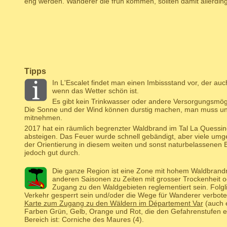
eng werden. Wanderer die früh kommen, sollten damit allerdin
Tipps
In L'Escalet findet man einen Imbissstand vor, der auc
wenn das Wetter schön ist.
Es gibt kein Trinkwasser oder andere Versorgungsmög
Die Sonne und der Wind können durstig machen, man muss un
mitnehmen.
2017 hat ein räumlich begrenzter Waldbrand im Tal La Quessine
absteigen. Das Feuer wurde schnell gebändigt, aber viele umg
der Orientierung in diesem weiten und sonst naturbelassenen
jedoch gut durch.
Die ganze Region ist eine Zone mit hohem Waldbrandr
anderen Saisonen zu Zeiten mit grosser Trockenheit o
Zugang zu den Waldgebieten reglementiert sein. Folgl
Verkehr gesperrt sein und/oder die Wege für Wanderer verbote
Karte zum Zugang zu den Wäldern im Département Var
(auch e
Farben Grün, Gelb, Orange und Rot, die den Gefahrenstufen e
Bereich ist: Corniche des Maures (4).