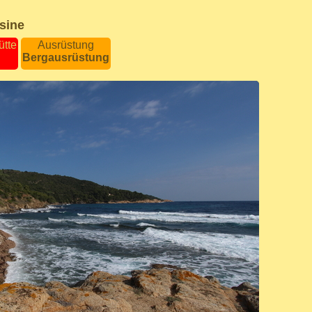
sine
ütte
Ausrüstung
Bergausrüstung