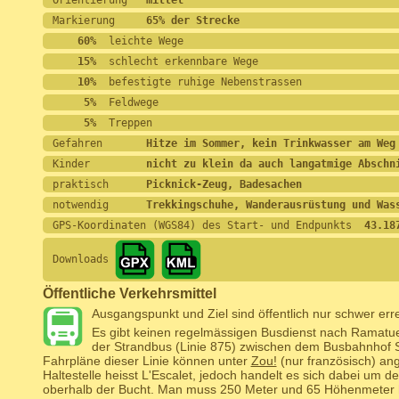
Orientierung   
mittel
Markierung     
65% der Strecke
    60%
  leichte Wege
    15%
  schlecht erkennbare Wege
    10%
  befestigte ruhige Nebenstrassen
     5%
  Feldwege
     5%
  Treppen
Gefahren       
Hitze im Sommer, kein Trinkwasser am Weg
Kinder         
nicht zu klein da auch langatmige Abschn
praktisch      
Picknick-Zeug, Badesachen
notwendig      
Trekkingschuhe, Wanderausrüstung und Was
GPS-Koordinaten (WGS84) des Start- und Endpunkts
  43.18
Downloads
Öffentliche Verkehrsmittel
Ausgangspunkt und Ziel sind öffentlich nur schwer erre
Es gibt keinen regelmässigen Busdienst nach Ramatue
der Strandbus (Linie 875) zwischen dem Busbahnhof S
Fahrpläne dieser Linie können unter
Zou!
(nur französisch) an
Haltestelle heisst L'Escalet, jedoch handelt es sich dabei um d
oberhalb der Bucht. Man muss 250 Meter und 65 Höhenmeter