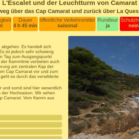
L'Escalet und der Leuchtturm von Camarat
weg über das Cap Camarat und zurück über La Ques
gkeit
Dauer
öffentliche Verkehrsmittel
Rundtour
Schutzh
el
4 h 45 min
saisonal
ja
nein
 abgehen. Es handelt sich
s ist jedoch sehr schwierig
ben Tag zum Ausgangspunkt
d der Kammlinie verbieten auch
erung am zentralen Kap der
 zum Cap Camarat vor und zum
geht es durch das verwilderte
und somit sind hier wesentlich
n der Hochsaison. Wir sehen
 Cap Camarat. Vom Kamm aus