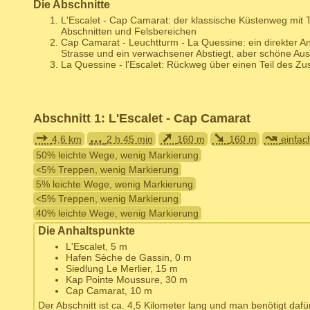
Die Abschnitte
L'Escalet - Cap Camarat: der klassische Küstenweg mit 
Abschnitten und Felsbereichen
Cap Camarat - Leuchtturm - La Quessine: ein direkter Ans
Strasse und ein verwachsener Abstiegt, aber schöne Aus
La Quessine - l'Escalet: Rückweg über einen Teil des Zu
Abschnitt 1: L'Escalet - Cap Camarat
➙
...
➚
➘
↝
4,6 km
2 h 45 min
160 m
160 m
einfac
50% leichte Wege, wenig Markierung
<5% Treppen, wenig Markierung
5% leichte Wege, wenig Markierung
<5% Treppen, wenig Markierung
40% leichte Wege, wenig Markierung
Die Anhaltspunkte
L'Escalet, 5 m
Hafen Sèche de Gassin, 0 m
Siedlung Le Merlier, 15 m
Kap Pointe Moussure, 30 m
Cap Camarat, 10 m
Der Abschnitt ist ca. 4,5 Kilometer lang und man benötigt dafü