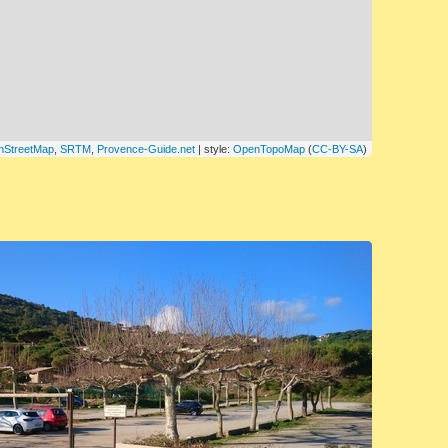
nStreetMap
,
SRTM
,
Provence-Guide.net
| style:
OpenTopoMap
(
CC-BY-SA
)