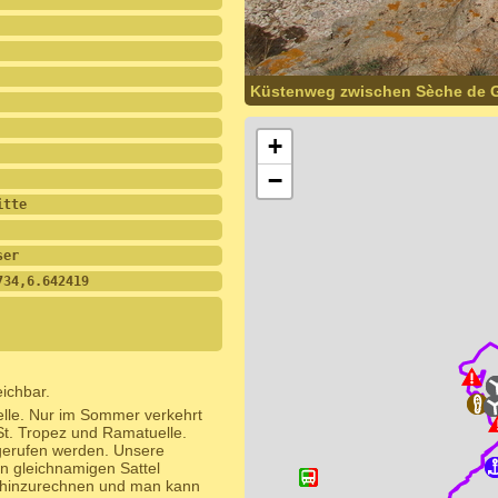
Küstenweg zwischen Sèche de 
+
−
itte
ser
734,6.642419
ichbar.
lle. Nur im Sommer verkehrt
t. Tropez und Ramatuelle.
gerufen werden. Unsere
en gleichnamigen Sattel
 hinzurechnen und man kann