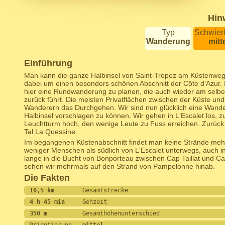
Hin
Typ
Schwieri
Wanderung
mitt
Einführung
Man kann die ganze Halbinsel von Saint-Tropez am Küstenweg
dabei um einen besonders schönen Abschnitt der Côte d'Azur. E
hier eine Rundwanderung zu planen, die auch wieder am sel
zurück führt. Die meisten Privatflächen zwischen der Küste un
Wanderern das Durchgehen. Wir sind nun glücklich eine Wand
Halbinsel vorschlagen zu können. Wir gehen in L'Escalet los,
Leuchtturm hoch, den wenige Leute zu Fuss erreichen. Zurück 
Tal La Quessine.
Im begangenen Küstenabschnitt findet man keine Strände mehr 
weniger Menschen als südlich von L'Escalet unterwegs, auch i
lange in die Bucht von Bonporteau zwischen Cap Taillat und
sehen wir mehrmals auf den Strand von Pampelonne hinab.
Die Fakten
10,5 km        
Gesamtstrecke
4 h 45 min     
Gehzeit
350 m          
Gesamthöhenunterschied