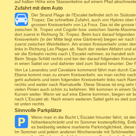
auf halber Höhe eine Stassenkehre auf einem Pfad abschneide
Zufahrt mit dem Auto
Der Strand Plage de l'Escalet befindet sich im Südoste
Tropez. Die schnellste Zufahrt, auch von Hyères über C
grossen Kreisverkehr von La Foux. Das ist die gross
zwischen St. Tropez und Cogolin bzw. zwischen Sainte-Maxime 
dort zuerst in Richtung St.-Tropez. Beim kurz darauf folgende
Kreisverkehr (in der Mitte liegt eine Gärtnerei) biegen wir nac
zuerst zwischen Weinfeldern. Am ersten Kreisverkehr unter de
links in Richtung Les Plages ab. Nach der steilen Abfahrt und 
wir die Einbahn rechts nach L'Escalet nehmen, es handelt sich
Beim Stopp-Schild rechts und bei der darauf folgenden Kreuzun
in einen Sattel vor und dahinter steil zum Strand hinunter. Der P
Von Le Lavandou und Cavalaire kommend fährt man durch Cav
Ebene kommt man zu einem Kreisverkehr, wo man rechts nach
geht aufwärts und beim folgenden Kreisverkehr links nach Ram
rechts und weiter nach Ramatuelle. Diese Strasse ist eng sehr 
vielen Pinien auch schön zu befahren. Wir kommen in einem Sa
Kurven weiter. Wenn wir auf eine Ebene kommen, biegen wir be
nach L'Escalet ab. Nach einem weiteren Sattel geht es steil zu
ist unten rechts.
Sinnvolle Parkplätze
Wenn man in die Bucht L'Escalet hinunter fährt, ist der 
höhenbeschränkt und im Sommer kostenpflichtig. Entl
es beidseitig weitere markierte Parkmöglichkeit, diese
Im Sommer und jedem anderen Wochenende mit Schönwetter, k