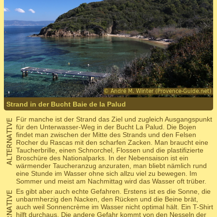
Strand in der Bucht Baie de la Palud
Für manche ist der Strand das Ziel und zugleich Ausgangspunkt
für den Unterwasser-Weg in der Bucht La Palud. Die Bojen
findet man zwischen der Mitte des Strands und den Felsen
Rocher du Rascas mit den scharfen Zacken. Man braucht eine
Taucherbrille, einen Schnorchel, Flossen und die plastifizierte
Broschüre des Nationalparks. In der Nebensaison ist ein
wärmender Taucheranzug anzuraten, man bliebt nämlich rund
eine Stunde im Wasser ohne sich allzu viel zu bewegen. Im
Sommer und meist am Nachmittag wird das Wasser oft trüber.
Es gibt aber auch echte Gefahren. Erstens ist es die Sonne, die
unbarmherzig den Nacken, den Rücken und die Beine brät,
auch weil Sonnencrème im Wasser nicht optimal hält. Ein T-Shirt
hilft durchaus. Die andere Gefahr kommt von den Nesseln der