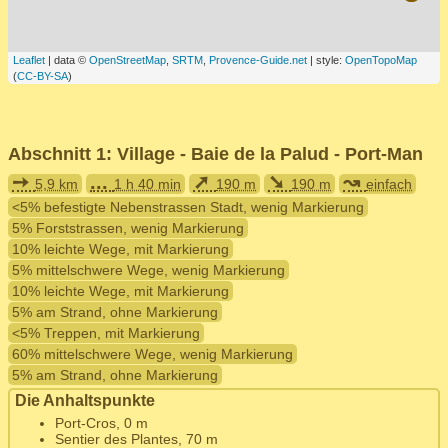
Leaflet
| data ©
OpenStreetMap
,
SRTM
,
Provence-Guide.net
| style:
OpenTopoMap
(
CC-BY-SA
)
Abschnitt 1: Village - Baie de la Palud - Port-Man
➙
...
➚
➘
↝
5,9 km
1 h 40 min
190 m
190 m
einfach
<5% befestigte Nebenstrassen Stadt, wenig Markierung
5% Forststrassen, wenig Markierung
10% leichte Wege, mit Markierung
5% mittelschwere Wege, wenig Markierung
10% leichte Wege, mit Markierung
5% am Strand, ohne Markierung
<5% Treppen, mit Markierung
60% mittelschwere Wege, wenig Markierung
5% am Strand, ohne Markierung
Die Anhaltspunkte
Port-Cros, 0 m
Sentier des Plantes, 70 m