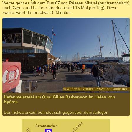
Weiter geht es mit dem Bus 67 von
Réseau Mistral
(nur französisch)
nach Giens und La Tour Fondue (rund 15 Mal pro Tag). Diese
zweite Fahrt dauert etwa 15 Minuten.
Hafenmeisterei am Quai Gilles Barbanson im Hafen von
Hyères
Der Ticketverkauf befindet sich gegenüber dem Anleger.