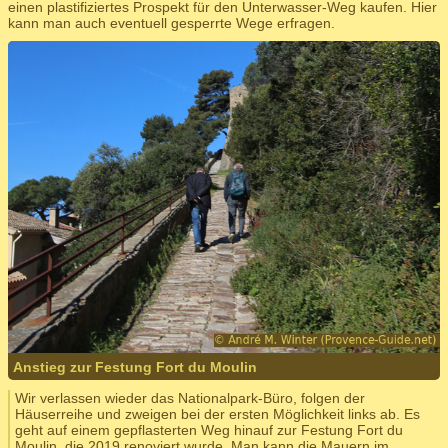
einen plastifiziertes Prospekt für den Unterwasser-Weg kaufen. Hier
kann man auch eventuell gesperrte Wege erfragen.
Anstieg zur Festung Fort du Moulin
Wir verlassen wieder das Nationalpark-Büro, folgen der
Häuserreihe und zweigen bei der ersten Möglichkeit links ab. Es
geht auf einem gepflasterten Weg hinauf zur Festung Fort du
Moulin, die 2019 renoviert wurde. Man kann die Mauern im