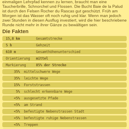
einmaligen Lehrpfad kennen zu lernen, braucht man eine
Taucherbrille, Schnorchel und Flossen. Die Bucht Baie de la Palud
ist durch den Felsen Rocher du Rascas gut geschützt. Früh am
Morgen ist das Wasser oft noch ruhig und klar. Wenn man jedoch
zwei Stunden in diesen Ausflug investiert, wird die hier beschriebene
Runde nicht mehr in ihrer Gänze zu bewältigen sein.
Die Fakten
15,8 km        
Gesamtstrecke
5 h            
Gehzeit
610 m          
Gesamthöhenunterschied
Orientierung   
mittel
Markierung     
85% der Strecke
    35%
  mittelschwere Wege
    35%
  leichte Wege
    15%
  Forststrassen
     5%
  schlecht erkennbare Wege
    <5%
  ausgesetzte Pfade
    <5%
  am Strand
    <5%
  befestigte Nebenstrassen Stadt
    <5%
  befestigte ruhige Nebenstrassen
    <5%
  Treppen