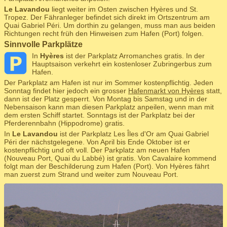
Le Lavandou
liegt weiter im Osten zwischen Hyères und St.
Tropez. Der Fähranleger befindet sich direkt im Ortszentrum am
Quai Gabriel Péri. Um dorthin zu gelangen, muss man aus beiden
Richtungen recht früh den Hinweisen zum Hafen (Port) folgen.
Sinnvolle Parkplätze
In
Hyères
ist der Parkplatz Arromanches gratis. In der
Hauptsaison verkehrt ein kostenloser Zubringerbus zum
Hafen.
Der Parkplatz am Hafen ist nur im Sommer kostenpflichtig. Jeden
Sonntag findet hier jedoch ein grosser
Hafenmarkt von Hyères
statt,
dann ist der Platz gesperrt. Von Montag bis Samstag und in der
Nebensaison kann man diesen Parkplatz anpeilen, wenn man mit
dem ersten Schiff startet. Sonntags ist der Parkplatz bei der
Pferderennbahn (Hippodrome) gratis.
In
Le Lavandou
ist der Parkplatz Les Îles d'Or am Quai Gabriel
Péri der nächstgelegene. Von April bis Ende Oktober ist er
kostenpflichtig und oft voll. Der Parkplatz am neuen Hafen
(Nouveau Port, Quai du Labbé) ist gratis. Von Cavalaire kommend
folgt man der Beschilderung zum Hafen (Port). Von Hyères fährt
man zuerst zum Strand und weiter zum Nouveau Port.