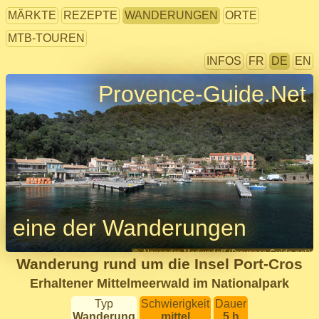
MÄRKTE
REZEPTE
WANDERUNGEN
ORTE
MTB-TOUREN
INFOS
FR
DE
EN
Provence-Guide.Net
eine der Wanderungen
Wanderung rund um die Insel Port-Cros
Erhaltener Mittelmeerwald im Nationalpark
Typ
Schwierigkeit
Dauer
Wanderung
mittel
5 h