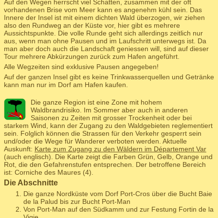
Auf den Wegen herrscht viel Schatten, zusammen mit der oft
vorhandenen Brise vom Meer kann es angenehm kühl sein. Das
Innere der Insel ist mit einem dichten Wald überzogen, wir ziehen
also den Rundweg an der Küste vor, hier gibt es mehrere
Aussichtspunkte. Die volle Runde geht sich allerdings zeitlich nur
aus, wenn man ohne Pausen und im Laufschritt unterwegs ist. Da
man aber doch auch die Landschaft geniessen will, sind auf dieser
Tour mehrere Abkürzungen zurück zum Hafen angeführt.
Alle Wegzeiten sind exklusive Pausen angegeben!
Auf der ganzen Insel gibt es keine Trinkwasserquellen und Getränke
kann man nur im Dorf am Hafen kaufen.
Die ganze Region ist eine Zone mit hohem
Waldbrandrisiko. Im Sommer aber auch in anderen
Saisonen zu Zeiten mit grosser Trockenheit oder bei
starkem Wind, kann der Zugang zu den Waldgebieten reglementiert
sein. Folglich können die Strassen für den Verkehr gesperrt sein
und/oder die Wege für Wanderer verboten werden. Aktuelle
Auskunft:
Karte zum Zugang zu den Wäldern im Département Var
(auch englisch). Die Karte zeigt die Farben Grün, Gelb, Orange und
Rot, die den Gefahrenstufen entsprechen. Der betroffene Bereich
ist: Corniche des Maures (4).
Die Abschnitte
Die ganze Nordküste vom Dorf Port-Cros über die Bucht Baie
de la Palud bis zur Bucht Port-Man
Von Port-Man auf den Südkamm und zur Festung Fortin de la
Vigie