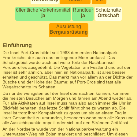
öffentliche Verkehrsmittel
Rundtour
Schutzhütte
ja
ja
Ortschaft
Ausrüstung
Bergausrüstung
Einführung
Die Insel Port-Cros bildet seit 1963 den ersten Nationalpark
Frankreichs, der auch das umliegende Meer umfasst. Das
Schutzgebiet wurde auch auf weite Teile der Nachbarinsel
Porquerolles ausgedehnt. Die Vegetation am Festland und auf der
Insel ist sehr ähnlich, aber hier, im Nationalpark, ist alles besser
erhalten und geschützt. Das merkt man vor allem an der Dichte der
Büsche und der Höhe der Bäume: auf Port-Cros sind fast alle
Wegabschnitte im Schatten.
Da nur die wenigsten auf der Insel übernachten können, kommen
die meisten Besucher am Morgen und fahren am Abend wieder ab.
Für alle Aktivitäten auf Insel muss man also auch immer die Uhr im
Blickfeld behalten, das letzte Schiff fährt ohne zu warten ab. Die
Insel ist trotz ihrer Kompaktheit zu gross um sie an einem Tag in
ihrer Gesamtheit zu umrunden, besonders wenn man alle Kaps und
alle Aussichtspunkte anpeilt oder sich auf den Stränden Zeit lässt.
An der Nordseite wurde von der Nationalparkverwaltung ein
Unterwasser-Weg mit Bojen markiert und beschildert. Um diesen