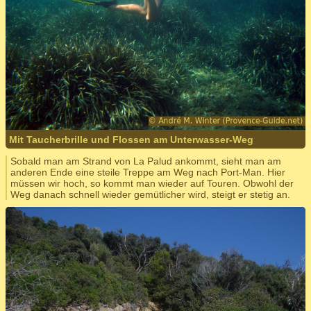
Mit Taucherbrille und Flossen am Unterwasser-Weg
Sobald man am Strand von La Palud ankommt, sieht man am
anderen Ende eine steile Treppe am Weg nach Port-Man. Hier
müssen wir hoch, so kommt man wieder auf Touren. Obwohl der
Weg danach schnell wieder gemütlicher wird, steigt er stetig an.