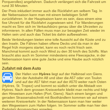
Porquerolles) angefahren. Dadurch verlängert sich die Fahrzeit um
rund 30 Minuten.
Der Preis inkludiert immer auch die Rückfahrt am selbem Tag. In
der Nebensaison kann man mit einem beliebigen Schiff
zurückfahren. In der Hauptsaison kann es sein, dass einem eine
fixe Uhrzeit für die Rückfahrt zugewiesen wird. Für Wanderungen
macht es Sinn sich im Verkaufsbüro genau über die Uhrzeiten zu
informieren. In allen Fällen muss man zur besagten Zeit wieder im
Hafen sein und auch das Ticket bis dahin aufbewahren.
Beide Verbindungen bieten eine tolle Aussicht auf die Küste und zu
den Inseln. Die Fähren haben offene Decks und da man in der
Regel früh morgens startet, kann es noch recht frisch sein.
Manchmal kommt auch noch Wind zu den 30 km/h des Schiffs. Man
braucht also auch im Sommer mindestens eine Fleecejacke, in der
Nebensaison kann eine gute Jacke und eine Haube auch nützlich
sein.
Zufahrt mit dem Auto
Der Hafen von
Hyères
liegt auf der Halbinsel von Giens.
Von der Autobahn A8 und über die A57 oder von Toulon
und auf der A57 fährt man auf der A570 weiter nach Osten
(Hyères, St. Tropez) und kommt so südlich unter die Altstadt von
Hyères. Nach dem grossen Kreisverkehr bleibt man rechts und folgt
den Hinweisen zum Hafen (Port, Giens). Nach einem langen und
geraden Strassenabschnitt mit Boothändlern kommen wir auf einem
weiteren Kreisverkehr. In der Nebensaison kann man hier weiter
den Wegweisern zum Hafen folgen. Im Sommer sollte man hier den
Parkplatz Arromanches anpeilen.