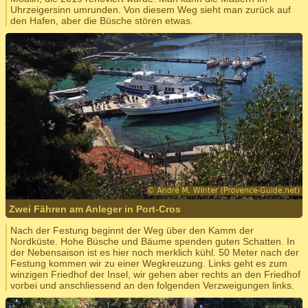
Uhrzeigersinn umrunden. Von diesem Weg sieht man zurück auf
den Hafen, aber die Büsche stören etwas.
Zwei Fähren am Anleger in Port-Cros
Nach der Festung beginnt der Weg über den Kamm der
Nordküste. Hohe Büsche und Bäume spenden guten Schatten. In
der Nebensaison ist es hier noch merklich kühl. 50 Meter nach der
Festung kommen wir zu einer Wegkreuzung. Links geht es zum
winzigen Friedhof der Insel, wir gehen aber rechts an den Friedhof
vorbei und anschliessend an den folgenden Verzweigungen links.