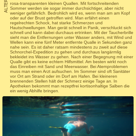
rosa-transparenten kleinen Quallen. Mit fortschreitenden
Sommer werden sie sogar immer durchsichtiger, aber nicht
weniger gefährlich. Bedrohlich wird es, wenn man am am Kopf
oder auf der Brust getroffen wird. Man erfährt einen
regelrechten Schock, hat starke Schmerzen und
Hautschwellungen. Man gerät schnell in Panik, verschluckt sich
schnell und kann dabei durchaus ertrinken. Mit der Taucherbrille
sieht man die Entfernungen unter Wasser anders, mit Wind und
Wellen kann eine fünf Meter entfernte Qualle in Sekunden ganz
nahe sein. Es ist daher ratsam mindestens zu zweit auf diese
Schnorchel-Expedition zu gehen und durchaus langärmlig
bekleidet ins Wasser zu gehen. Nach einer Begegnung mit einer
Qualle gibt es keine echtem Hilfsmittel. Am besten wirkt noch
das Einreiben mit Sand und Meerwasser. Bei Atemproblemen
muss man einen Arzt aufsuchen. Im Sommer sind oft Sanitäter
vor Ort am Strand oder im Dorf am Hafen. Bei kleineren
brennenden Stellen hält der Schmerz einige Tage an. In
Apotheken bekommt man rezeptfrei kortisonhaltige Salben die
ein wenig Abhilfe bringen.