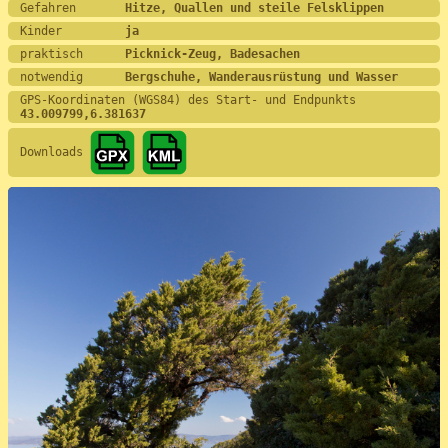
Gefahren       
Hitze, Quallen und steile Felsklippen
Kinder         
ja
praktisch      
Picknick-Zeug, Badesachen
notwendig      
Bergschuhe, Wanderausrüstung und Wasser
GPS-Koordinaten (WGS84) des Start- und Endpunkts
43.009799,6.381637
Downloads