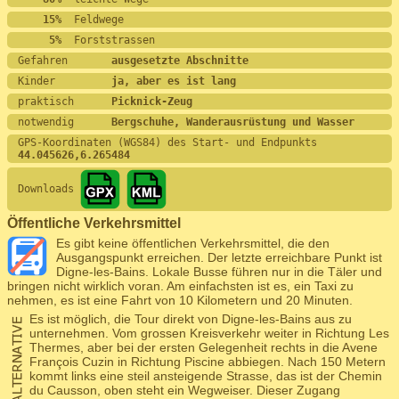
    15%
  Feldwege
     5%
  Forststrassen
Gefahren       
ausgesetzte Abschnitte
Kinder         
ja, aber es ist lang
praktisch      
Picknick-Zeug
notwendig      
Bergschuhe, Wanderausrüstung und Wasser
GPS-Koordinaten (WGS84) des Start- und Endpunkts
44.045626,6.265484
Downloads
Öffentliche Verkehrsmittel
Es gibt keine öffentlichen Verkehrsmittel, die den
Ausgangspunkt erreichen. Der letzte erreichbare Punkt ist
Digne-les-Bains. Lokale Busse führen nur in die Täler und
bringen nicht wirklich voran. Am einfachsten ist es, ein Taxi zu
nehmen, es ist eine Fahrt von 10 Kilometern und 20 Minuten.
Es ist möglich, die Tour direkt von Digne-les-Bains aus zu
unternehmen. Vom grossen Kreisverkehr weiter in Richtung Les
Thermes, aber bei der ersten Gelegenheit rechts in die Avene
François Cuzin in Richtung Piscine abbiegen. Nach 150 Metern
kommt links eine steil ansteigende Strasse, das ist der Chemin
du Causson, oben steht ein Wegweiser. Dieser Zugang