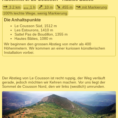
➙
...
➚
➘
↝
3,2 km
1 h
10 m
455 m
mit Markierung
100% leichte Wege, wenig Markierung
Die Anhaltspunkte
Le Cousson Süd, 1512 m
Les Estourons, 1410 m
Sattel Pas de Boudillon, 1355 m
Hautes Bâties, 1080 m
Wir beginnen den grossen Abstieg von mehr als 400
Höhenmetern. Wir kommen an einer kuriosen künstlerischen
Installation vorbei.
Der Abstieg von Le Cousson ist recht ruppig, der Weg verläuft
gerade, jedoch möchten wir Kehren machen. Vor uns liegt der
Sommet de Cousson Nord, den wir links (westlich) umrunden.