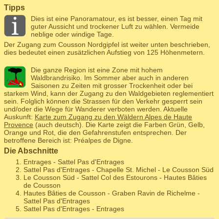
Tipps
Dies ist eine Panoramatour, es ist besser, einen Tag mit
guter Aussicht und trockener Luft zu wählen. Vermeide
neblige oder windige Tage.
Der Zugang zum Cousson Nordgipfel ist weiter unten beschrieben,
dies bedeutet einen zusätzlichen Aufstieg von 125 Höhenmetern.
Die ganze Region ist eine Zone mit hohem
Waldbrandrisiko. Im Sommer aber auch in anderen
Saisonen zu Zeiten mit grosser Trockenheit oder bei
starkem Wind, kann der Zugang zu den Waldgebieten reglementiert
sein. Folglich können die Strassen für den Verkehr gesperrt sein
und/oder die Wege für Wanderer verboten werden. Aktuelle
Auskunft:
Karte zum Zugang zu den Wäldern Alpes de Haute
Provence
(auch deutsch). Die Karte zeigt die Farben Grün, Gelb,
Orange und Rot, die den Gefahrenstufen entsprechen. Der
betroffene Bereich ist: Préalpes de Digne.
Die Abschnitte
Entrages - Sattel Pas d'Entrages
Sattel Pas d'Entrages - Chapelle St. Michel - Le Cousson Süd
Le Cousson Süd - Sattel Col des Estourons - Hautes Bâties
de Cousson
Hautes Bâties de Cousson - Graben Ravin de Richelme -
Sattel Pas d'Entrages
Sattel Pas d'Entrages - Entrages