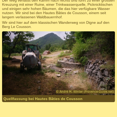
Der Weg verlässt den Kamm nach rechts und führt zu einer grossen
Kreuzung mit einer Ruine, einer Trinkwasserquelle, Picknicktischen
und einigen sehr hohen Bäumen, die das hier verfügbare Wasser
nutzen. Wir sind bei den Hautes Bâties de Cousson, einem seit
langem verlassenen Waldbauernhof.
Wir sind hier auf dem klassischen Wanderweg von Digne auf den
Berg Le Cousson.
Quellfassung bei Hautes Bâties de Cousson