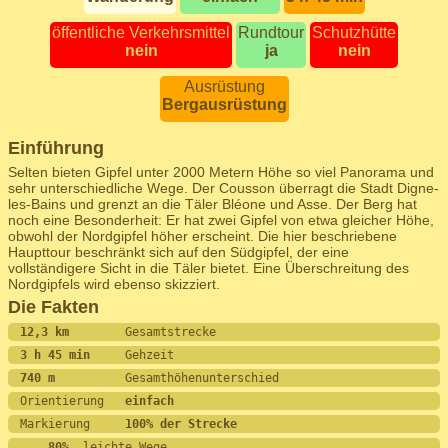
öffentliche Verkehrsmittel
Rundtour
Schutzhütte
nein
ja
nein
Ausrüstung
Bergausrüstung
Einführung
Selten bieten Gipfel unter 2000 Metern Höhe so viel Panorama und
sehr unterschiedliche Wege. Der Cousson überragt die Stadt Digne-
les-Bains und grenzt an die Täler Bléone und Asse. Der Berg hat
noch eine Besonderheit: Er hat zwei Gipfel von etwa gleicher Höhe,
obwohl der Nordgipfel höher erscheint. Die hier beschriebene
Haupttour beschränkt sich auf den Südgipfel, der eine
vollständigere Sicht in die Täler bietet. Eine Überschreitung des
Nordgipfels wird ebenso skizziert.
Die Fakten
12,3 km        
Gesamtstrecke
3 h 45 min     
Gehzeit
740 m          
Gesamthöhenunterschied
Orientierung   
einfach
Markierung     
100% der Strecke
    80%
  leichte Wege