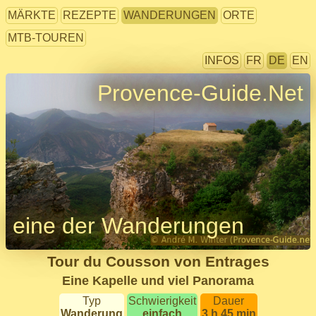
MÄRKTE
REZEPTE
WANDERUNGEN
ORTE
MTB-TOUREN
INFOS
FR
DE
EN
Provence-Guide.Net
eine der Wanderungen
Tour du Cousson von Entrages
Eine Kapelle und viel Panorama
Typ
Schwierigkeit
Dauer
Wanderung
einfach
3 h 45 min