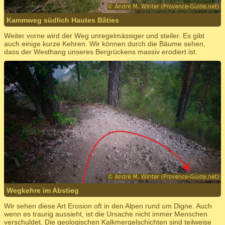
Kammweg südlich Hautes Bâties
Weiter vorne wird der Weg unregelmässiger und steiler. Es gibt
auch einige kurze Kehren. Wir können durch die Bäume sehen,
dass der Westhang unseres Bergrückens massiv erodiert ist.
Wegkehre im Abstieg
Wir sehen diese Art Erosion oft in den Alpen rund um Digne. Auch
wenn es traurig aussieht, ist die Ursache nicht immer Menschen
verschuldet. Die geologischen Kalkmergelschichten sind teilweise