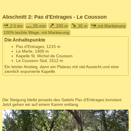
Abschnitt 2: Pas d'Entrages - Le Cousson
➙
...
➚
➘
↝
2,5 km
55 min
330 m
35 m
mit Markierung
100% leichte Wege, mit Markierung
Die Anhaltspunkte
Pas d'Entrages, 1215 m
Le Merle, 1400 m
Kapelle St. Michel de Cousson
Le Cousson Süd, 1512 m
Ein letzter Anstieg, dann ein Plateau mit viel Aussicht und eine
ziemlich exponierte Kapelle.
Die Steigung bleibt jenseits des Sattels Pas d'Enttrages konstant.
Jetzt gehen wir auf einem Kamm entlang.