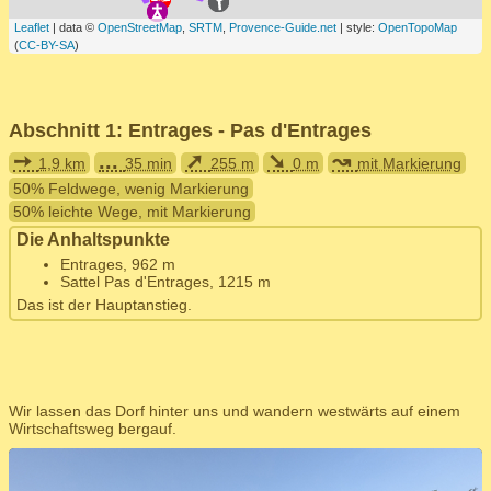
Leaflet
| data ©
OpenStreetMap
,
SRTM
,
Provence-Guide.net
| style:
OpenTopoMap
(
CC-BY-SA
)
Abschnitt 1: Entrages - Pas d'Entrages
➙
...
➚
➘
↝
1,9 km
35 min
255 m
0 m
mit Markierung
50% Feldwege, wenig Markierung
50% leichte Wege, mit Markierung
Die Anhaltspunkte
Entrages, 962 m
Sattel Pas d'Entrages, 1215 m
Das ist der Hauptanstieg.
Wir lassen das Dorf hinter uns und wandern westwärts auf einem
Wirtschaftsweg bergauf.