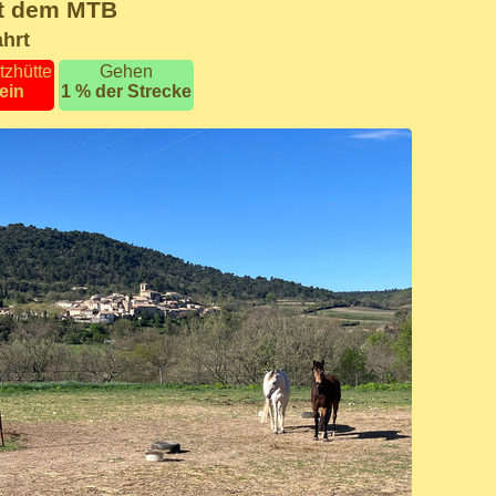
it dem MTB
ahrt
tzhütte
Gehen
ein
1 % der Strecke