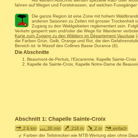
Auf keinem Abschnitt werden spezielle Rad- oder Mou
fahren auf Wegen und Forststrassen, auf welchen Fussgänger
Die ganze Region ist eine Zone mit hohem Waldbrandr
anderen Saisonen zu Zeiten mit grosser Trockenheit o
Zugang zu den Waldgebieten reglementiert sein. Folgl
Verkehr gesperrt sein und/oder die Wege für Wanderer verbote
Karte zum Zugang zu den Wäldern im Département Vaucluse
(
die Farben Grün, Gelb, Orange und Rot, die den Gefahrenstufe
Bereich ist: le Massif des Collines Basse Durance (6).
Die Abschnitte
Beaumont-de-Pertuis, l'Escarenne, Kapelle Sainte-Croix
Kapelle de Sainte-Croix, Kapelle Notre-Dame de Beauvo
Abschnitt 1: Chapelle Sainte-Croix
➙
...
➚
➘
↝
2,6 km
30 min
218 m
2 m
einfach
↙ Farben der Teilstrecken wie MTB-Wertung aber ohne Daue