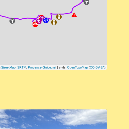
nStreetMap
,
SRTM
,
Provence-Guide.net
| style:
OpenTopoMap
(
CC-BY-SA
)