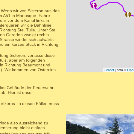
 Wenn wir von Sisteron aus das
ahn A51 in Manosque. Fahre
ehr vor dem Kanal links in
terqueren wir die Bahnlinie
ichtung Ste. Tulle. Unter Ste.
gen Geraden zweigt rechts
Strasse windet sich aufwärts
d ein kurzes Stück in Richtung
ng Sisteron, verlasse diese
rtuis, aber am folgenden
l in Richtung Beaumont und
g). Wir kommen von Osten ins
Leaflet
| data ©
Ope
 das Gebäude der Feuerwehr.
ab. Hier ist unser
Dorfkerns. In diesen Fällen muss
bringe also ausreichend zu
entierung bleibt einfach.