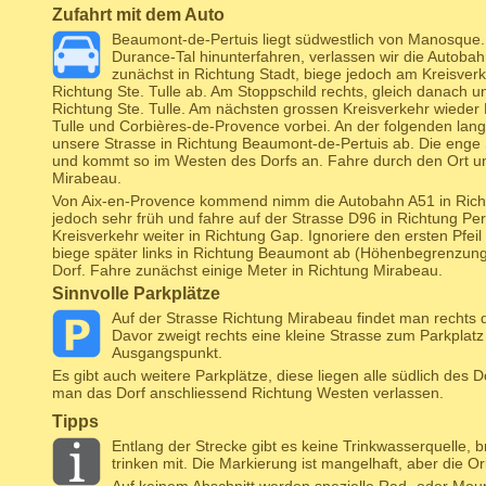
Zufahrt mit dem Auto
Beaumont-de-Pertuis liegt südwestlich von Manosque.
Durance-Tal hinunterfahren, verlassen wir die Autob
zunächst in Richtung Stadt, biege jedoch am Kreisverk
Richtung Ste. Tulle ab. Am Stoppschild rechts, gleich danach un
Richtung Ste. Tulle. Am nächsten grossen Kreisverkehr wieder R
Tulle und Corbières-de-Provence vorbei. An der folgenden lan
unsere Strasse in Richtung Beaumont-de-Pertuis ab. Die enge 
und kommt so im Westen des Dorfs an. Fahre durch den Ort un
Mirabeau.
Von Aix-en-Provence kommend nimm die Autobahn A51 in Richtu
jedoch sehr früh und fahre auf der Strasse D96 in Richtung Pe
Kreisverkehr weiter in Richtung Gap. Ignoriere den ersten Pfei
biege später links in Richtung Beaumont ab (Höhenbegrenzun
Dorf. Fahre zunächst einige Meter in Richtung Mirabeau.
Sinnvolle Parkplätze
Auf der Strasse Richtung Mirabeau findet man rechts
Davor zweigt rechts eine kleine Strasse zum Parkplatz 
Ausgangspunkt.
Es gibt auch weitere Parkplätze, diese liegen alle südlich des 
man das Dorf anschliessend Richtung Westen verlassen.
Tipps
Entlang der Strecke gibt es keine Trinkwasserquelle, 
trinken mit. Die Markierung ist mangelhaft, aber die Ori