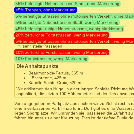
<5% befestigte Nebenstrassen Stadt, ohne Markierung
<5% Treppen, ohne Markierung
5% befestigte Strassen ohne motorisierten Verkehr, ohne Mar
5% befestigte Nebenstrassen Stadt, wenig Markierung
45% befestigte ruhige Nebenstrassen, wenig Markierung
20% zerfurchte Forststrassen, wenig Markierung
5% befestigte Strassen ohne motorisierten Verkehr, wenig Mar
↖ sehr steile Passagen
10% zerfurchte Forststrassen, wenig Markierung
10% Forststrassen, wenig Markierung
Die Anhaltspunkte
Beaumont-de-Pertuis, 365 m
L'Escarenne, 425 m
Kapelle Sainte-Croix, 520 m
Wir erklimmen den Hügel in einer langen Schleife Richtung Wes
asphaltiert, die letzten 100 Höhenmeter sind deutlich abwechs
Vom angegebenen Parkplatz aus suchen wir zunächst rechts na
einem verlassenen Park hinab führt. Dort gibt es eine Wasserste
liegen Sportplätze. Wir umrunden sie, passieren die Zufahrt z
fahren hinunter zu einer Kreuzung. Dies ist der tiefste Punkt de