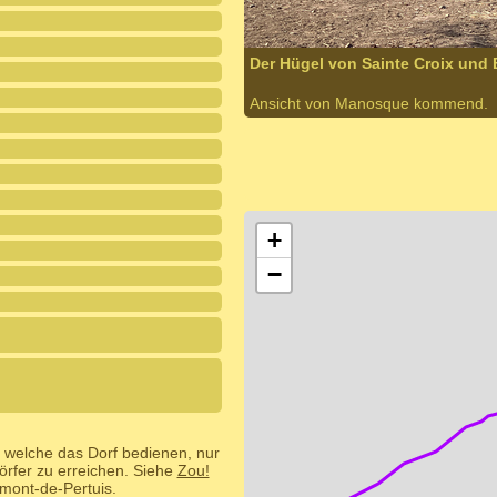
Der Hügel von Sainte Croix und
Ansicht von Manosque kommend.
+
−
, welche das Dorf bedienen, nur
rfer zu erreichen. Siehe
Zou!
mont-de-Pertuis.