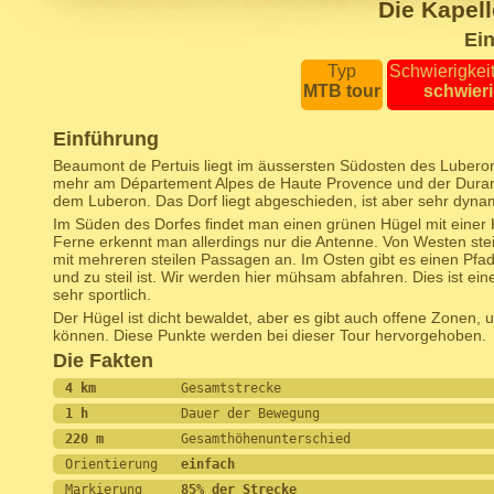
Die Kapel
Ein
Typ
Schwierigkei
MTB tour
schwier
Einführung
Beaumont de Pertuis liegt im äussersten Südosten des Luberon-
mehr am Département Alpes de Haute Provence und der Duran
dem Luberon. Das Dorf liegt abgeschieden, ist aber sehr dyna
Im Süden des Dorfes findet man einen grünen Hügel mit einer 
Ferne erkennt man allerdings nur die Antenne. Von Westen stei
mit mehreren steilen Passagen an. Im Osten gibt es einen Pfad,
und zu steil ist. Wir werden hier mühsam abfahren. Dies ist eine
sehr sportlich.
Der Hügel ist dicht bewaldet, aber es gibt auch offene Zonen, 
können. Diese Punkte werden bei dieser Tour hervorgehoben.
Die Fakten
4 km           
Gesamtstrecke
1 h            
Dauer der Bewegung 
220 m          
Gesamthöhenunterschied
Orientierung   
einfach
Markierung     
85% der Strecke