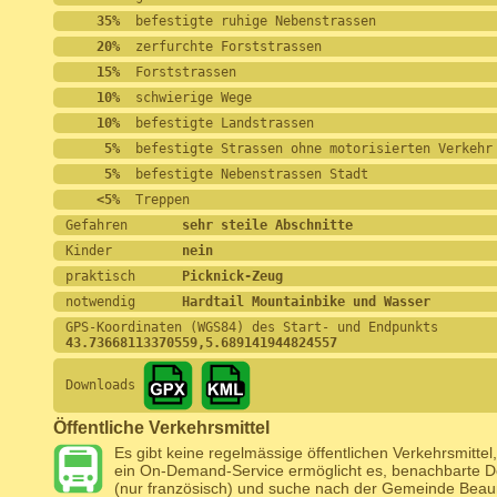
    35%
  befestigte ruhige Nebenstrassen
    20%
  zerfurchte Forststrassen
    15%
  Forststrassen
    10%
  schwierige Wege
    10%
  befestigte Landstrassen
     5%
  befestigte Strassen ohne motorisierten Verkehr
     5%
  befestigte Nebenstrassen Stadt
    <5%
  Treppen
Gefahren       
sehr steile Abschnitte
Kinder         
nein
praktisch      
Picknick-Zeug
notwendig      
Hardtail Mountainbike und Wasser
GPS-Koordinaten (WGS84) des Start- und Endpunkts
43.73668113370559,5.689141944824557
Downloads
Öffentliche Verkehrsmittel
Es gibt keine regelmässige öffentlichen Verkehrsmittel
ein On-Demand-Service ermöglicht es, benachbarte Dö
(nur französisch) und suche nach der Gemeinde Beau