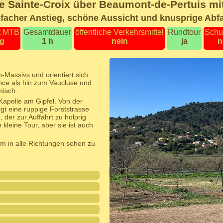
le Sainte-Croix über Beaumont-de-Pertuis m
facher Anstieg, schöne Aussicht und knusprige Abf
t MTB
Gesamtdauer
öffentliche Verkehrsmittel
Rundtour
Schu
ig
1 h
nein
ja
n
Massivs und orientiert sich
ce als hin zum Vaucluse und
misch.
Kapelle am Gipfel. Von der
gt eine ruppige Forststrasse
 der zur Auffahrt zu holprig
 kleine Tour, aber sie ist auch
um in alle Richtungen sehen zu