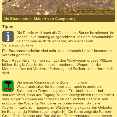
Die Bienenstock-Mauert von Camp Long
Tipps
Die Runde wird auch als Chemin des Bories bezeichnet, ist
jedoch unvollständig ausgeschildert. Mit dem Mountainbike
gelangt man auch zu anderen, abgelegeneren
Sehenswürdigkeiten.
Die Strassenabschnitte sind sehr kurz, dennoch ist hier besondere
Vorsicht geboten.
Nach Regenfällen können sich auf den Waldwegen grosse Pfützen
bilden. Es gibt Abschnitte mit sehr unebenen Wegen, für die
Mountainbikes mit Vorderradfederung und Stollenreifen erforderlich
sind.
Die ganze Region ist eine Zone mit hohem
Waldbrandrisiko. Im Sommer aber auch in anderen
Saisonen zu Zeiten mit grosser Trockenheit oder bei
starkem Wind, kann der Zugang zu den Waldgebieten reglementiert
sein. Folglich können die Strassen für den Verkehr gesperrt sein
und/oder die Wege für Wanderer verboten werden. Aktuelle
Auskunft:
Karte zum Zugang zu Wäldern und exponierten Gebieten
im Bouches-du-Rhône
(auch englisch). Die Karte zeigt die Farben
Grün, Gelb, Orange und Rot, die den Gefahrenstufen entsprechen.