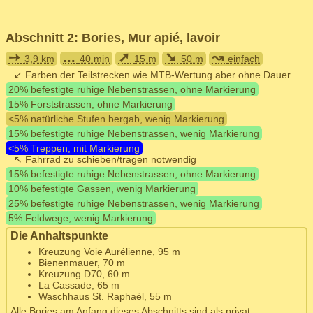
Abschnitt 2: Bories, Mur apié, lavoir
➙
...
➚
➘
↝
3,9 km
40 min
15 m
50 m
einfach
↙ Farben der Teilstrecken wie MTB-Wertung aber ohne Dauer.
20% befestigte ruhige Nebenstrassen, ohne Markierung
15% Forststrassen, ohne Markierung
<5% natürliche Stufen bergab, wenig Markierung
15% befestigte ruhige Nebenstrassen, wenig Markierung
<5% Treppen, mit Markierung
↖ Fahrrad zu schieben/tragen notwendig
15% befestigte ruhige Nebenstrassen, ohne Markierung
10% befestigte Gassen, wenig Markierung
25% befestigte ruhige Nebenstrassen, wenig Markierung
5% Feldwege, wenig Markierung
Die Anhaltspunkte
Kreuzung Voie Aurélienne, 95 m
Bienenmauer, 70 m
Kreuzung D70, 60 m
La Cassade, 65 m
Waschhaus St. Raphaël, 55 m
Alle Bories am Anfang dieses Abschnitts sind als privat