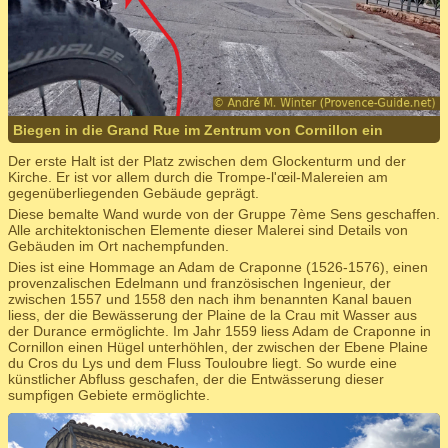
Biegen in die Grand Rue im Zentrum von Cornillon ein
Der erste Halt ist der Platz zwischen dem Glockenturm und der
Kirche. Er ist vor allem durch die Trompe-l'œil-Malereien am
gegenüberliegenden Gebäude geprägt.
Diese bemalte Wand wurde von der Gruppe 7ème Sens geschaffen.
Alle architektonischen Elemente dieser Malerei sind Details von
Gebäuden im Ort nachempfunden.
Dies ist eine Hommage an Adam de Craponne (1526-1576), einen
provenzalischen Edelmann und französischen Ingenieur, der
zwischen 1557 und 1558 den nach ihm benannten Kanal bauen
liess, der die Bewässerung der Plaine de la Crau mit Wasser aus
der Durance ermöglichte. Im Jahr 1559 liess Adam de Craponne in
Cornillon einen Hügel unterhöhlen, der zwischen der Ebene Plaine
du Cros du Lys und dem Fluss Touloubre liegt. So wurde eine
künstlicher Abfluss geschafen, der die Entwässerung dieser
sumpfigen Gebiete ermöglichte.