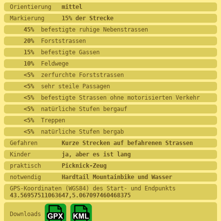
Orientierung   
mittel
Markierung     
15% der Strecke
    45%
  befestigte ruhige Nebenstrassen
    20%
  Forststrassen
    15%
  befestigte Gassen
    10%
  Feldwege
    <5%
  zerfurchte Forststrassen
    <5%
  sehr steile Passagen
    <5%
  befestigte Strassen ohne motorisierten Verkehr
    <5%
  natürliche Stufen bergauf
    <5%
  Treppen
    <5%
  natürliche Stufen bergab
Gefahren       
Kurze Strecken auf befahrenen Strassen
Kinder         
ja, aber es ist lang
praktisch      
Picknick-Zeug
notwendig      
Hardtail Mountainbike und Wasser
GPS-Koordinaten (WGS84) des Start- und Endpunkts
43.56957511063647,5.067097460468375
Downloads