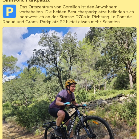
Das Ortszentrum von Cornillon ist den Anwohnern
vorbehalten. Die beiden Besucherparkplätze befinden sich
nordwestlich an der Strasse D70a in Richtung Le Pont de
Rhaud und Grans. Parkplatz P2 bietet etwas mehr Schatten.