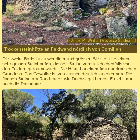
Trockensteinhütte an Feldwand nördlich von Cornillon
Die zweite Borie ist aufwendiger und grösser. Sie steht bei einem
sehr grssen Steinhaufen, dessen Steine vermutlich ebenfalls von
den Feldern geräumt wurde. Die Hütte hat einen fast quadratischen
Grundriss. Das Gewölbe ist von aussen deutlich zu erkennen. Die
flachen Steine am Rand ragen wie Dachziegel hervor. Es fehlt nur
noch die Dachrinne.