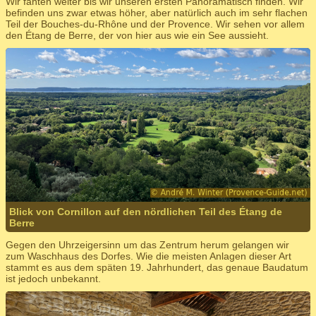
Wir fahten weiter bis wir unseren ersten Panoramatisch finden. Wir
befinden uns zwar etwas höher, aber natürlich auch im sehr flachen
Teil der Bouches-du-Rhône und der Provence. Wir sehen vor allem
den Étang de Berre, der von hier aus wie ein See aussieht.
Blick von Cornillon auf den nördlichen Teil des Étang de
Berre
Gegen den Uhrzeigersinn um das Zentrum herum gelangen wir
zum Waschhaus des Dorfes. Wie die meisten Anlagen dieser Art
stammt es aus dem späten 19. Jahrhundert, das genaue Baudatum
ist jedoch unbekannt.