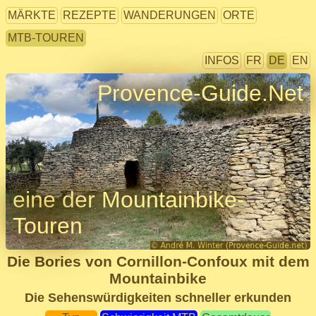
MÄRKTE
REZEPTE
WANDERUNGEN
ORTE
MTB-TOUREN
INFOS
FR
DE
EN
Provence-Guide.Net
eine der Mountainbike-
Touren
Die Bories von Cornillon-Confoux mit dem
Mountainbike
Die Sehenswürdigkeiten schneller erkunden