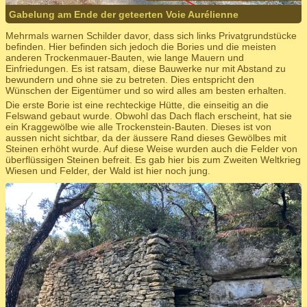
Gabelung am Ende der geteerten Voie Aurélienne
Mehrmals warnen Schilder davor, dass sich links Privatgrundstücke
befinden. Hier befinden sich jedoch die Bories und die meisten
anderen Trockenmauer-Bauten, wie lange Mauern und
Einfriedungen. Es ist ratsam, diese Bauwerke nur mit Abstand zu
bewundern und ohne sie zu betreten. Dies entspricht den
Wünschen der Eigentümer und so wird alles am besten erhalten.
Die erste Borie ist eine rechteckige Hütte, die einseitig an die
Felswand gebaut wurde. Obwohl das Dach flach erscheint, hat sie
ein Kraggewölbe wie alle Trockenstein-Bauten. Dieses ist von
aussen nicht sichtbar, da der äussere Rand dieses Gewölbes mit
Steinen erhöht wurde. Auf diese Weise wurden auch die Felder von
überflüssigen Steinen befreit. Es gab hier bis zum Zweiten Weltkrieg
Wiesen und Felder, der Wald ist hier noch jung.