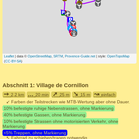
Leaflet
| data ©
OpenStreetMap
,
SRTM
,
Provence-Guide.net
| style:
OpenTopoMap
(
CC-BY-SA
)
Abschnitt 1: Village de Cornillon
➙
...
➚
➘
↝
2,2 km
20 min
25 m
15 m
einfach
↙ Farben der Teilstrecken wie MTB-Wertung aber ohne Dauer.
10% befestigte ruhige Nebenstrassen, ohne Markierung
40% befestigte Gassen, ohne Markierung
10% befestigte Strassen ohne motorisierten Verkehr, ohne
Markierung
<5% Treppen, ohne Markierung
↖ Fahrrad zu schieben/tragen notwendig