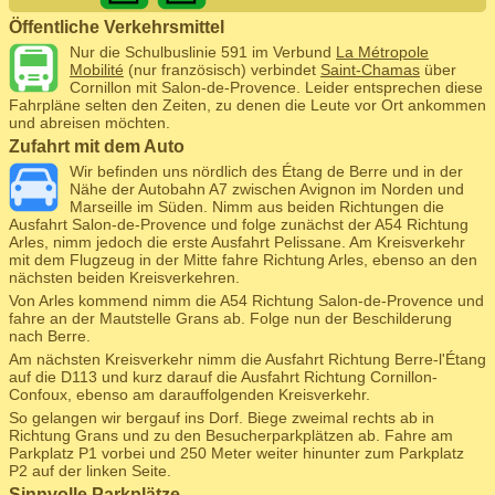
Öffentliche Verkehrsmittel
Nur die Schulbuslinie 591 im Verbund
La Métropole
Mobilité
(nur französisch) verbindet
Saint-Chamas
über
Cornillon mit Salon-de-Provence. Leider entsprechen diese
Fahrpläne selten den Zeiten, zu denen die Leute vor Ort ankommen
und abreisen möchten.
Zufahrt mit dem Auto
Wir befinden uns nördlich des Étang de Berre und in der
Nähe der Autobahn A7 zwischen Avignon im Norden und
Marseille im Süden. Nimm aus beiden Richtungen die
Ausfahrt Salon-de-Provence und folge zunächst der A54 Richtung
Arles, nimm jedoch die erste Ausfahrt Pelissane. Am Kreisverkehr
mit dem Flugzeug in der Mitte fahre Richtung Arles, ebenso an den
nächsten beiden Kreisverkehren.
Von Arles kommend nimm die A54 Richtung Salon-de-Provence und
fahre an der Mautstelle Grans ab. Folge nun der Beschilderung
nach Berre.
Am nächsten Kreisverkehr nimm die Ausfahrt Richtung Berre-l'Étang
auf die D113 und kurz darauf die Ausfahrt Richtung Cornillon-
Confoux, ebenso am darauffolgenden Kreisverkehr.
So gelangen wir bergauf ins Dorf. Biege zweimal rechts ab in
Richtung Grans und zu den Besucherparkplätzen ab. Fahre am
Parkplatz P1 vorbei und 250 Meter weiter hinunter zum Parkplatz
P2 auf der linken Seite.
Sinnvolle Parkplätze