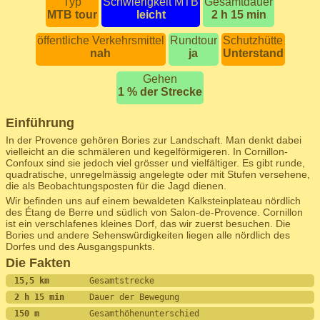
Typ
Schwierigkeit MTB
Gesamtdauer
MTB tour
leicht
2 h 15 min
öffentliche Verkehrsmittel
Rundtour
Schutzhütte
nah
ja
Unterstand
Gehen
1 % der Strecke
Einführung
In der Provence gehören Bories zur Landschaft. Man denkt dabei
vielleicht an die schmäleren und kegelförmigeren. In Cornillon-
Confoux sind sie jedoch viel grösser und vielfältiger. Es gibt runde,
quadratische, unregelmässig angelegte oder mit Stufen versehene,
die als Beobachtungsposten für die Jagd dienen.
Wir befinden uns auf einem bewaldeten Kalksteinplateau nördlich
des Étang de Berre und südlich von Salon-de-Provence. Cornillon
ist ein verschlafenes kleines Dorf, das wir zuerst besuchen. Die
Bories und andere Sehenswürdigkeiten liegen alle nördlich des
Dorfes und des Ausgangspunkts.
Die Fakten
15,5 km        
Gesamtstrecke
2 h 15 min     
Dauer der Bewegung 
150 m          
Gesamthöhenunterschied