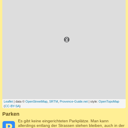
Leaflet
| data ©
OpenStreetMap
,
SRTM
,
Provence-Guide.net
| style:
OpenTopoMap
(
CC-BY-SA
)
Parken
Es gibt keine eingerichteten Parkplätze. Man kann
allerdings entlang der Strassen stehen bleiben, auch in der