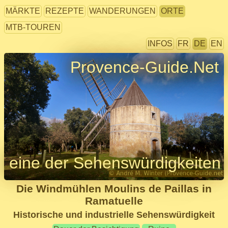
MÄRKTE
REZEPTE
WANDERUNGEN
ORTE
MTB-TOUREN
INFOS
FR
DE
EN
Provence-Guide.Net
eine der Sehenswürdigkeiten
Die Windmühlen Moulins de Paillas in
Ramatuelle
Historische und industrielle Sehenswürdigkeit