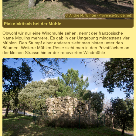
Picknicktisch bei der Mühle
Obwohl wir nur eine Windmühle sehen, nennt der französische
Name Moulins mehrere. Es gab in der Umgebung mindestens vier
Mühlen. Den Stumpf einer anderen sieht man hinten unter den
Bäumen. Weitere Mühlen-Reste sieht man in den Privatflächen an
der kleinen Strasse hinter der renovierten Windmühle.