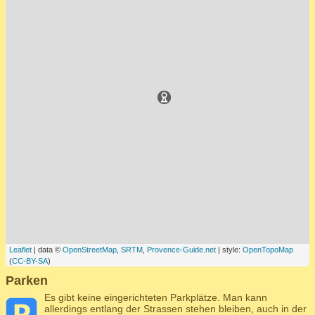
Leaflet
| data ©
OpenStreetMap
,
SRTM
,
Provence-Guide.net
| style:
OpenTopoMap
(
CC-BY-SA
)
Parken
Es gibt keine eingerichteten Parkplätze. Man kann
allerdings entlang der Strassen stehen bleiben, auch in der