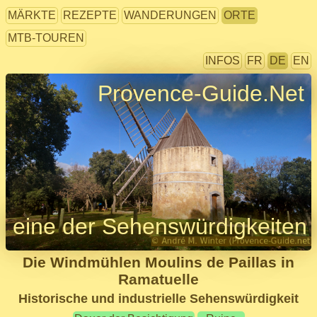
MÄRKTE
REZEPTE
WANDERUNGEN
ORTE
MTB-TOUREN
INFOS
FR
DE
EN
Provence-Guide.Net
eine der Sehenswürdigkeiten
Die Windmühlen Moulins de Paillas in
Ramatuelle
Historische und industrielle Sehenswürdigkeit