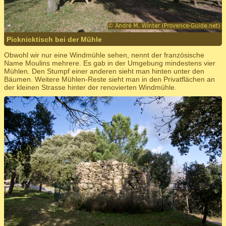
Picknicktisch bei der Mühle
Obwohl wir nur eine Windmühle sehen, nennt der französische
Name Moulins mehrere. Es gab in der Umgebung mindestens vier
Mühlen. Den Stumpf einer anderen sieht man hinten unter den
Bäumen. Weitere Mühlen-Reste sieht man in den Privatflächen an
der kleinen Strasse hinter der renovierten Windmühle.