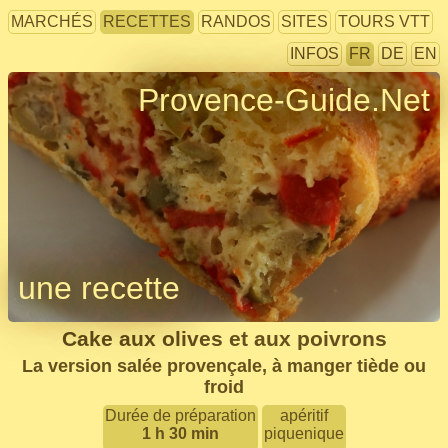
MARCHÉS
RECETTES
RANDOS
SITES
TOURS VTT
INFOS
FR
DE
EN
Provence-Guide.Net
une recette
Cake aux olives et aux poivrons
La version salée provençale, à manger tiède ou
froid
Durée de préparation
apéritif
1 h 30 min
piquenique