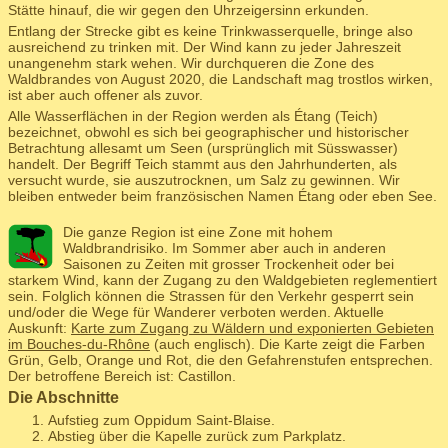
Stätte hinauf, die wir gegen den Uhrzeigersinn erkunden.
Entlang der Strecke gibt es keine Trinkwasserquelle, bringe also
ausreichend zu trinken mit. Der Wind kann zu jeder Jahreszeit
unangenehm stark wehen. Wir durchqueren die Zone des
Waldbrandes von August 2020, die Landschaft mag trostlos wirken,
ist aber auch offener als zuvor.
Alle Wasserflächen in der Region werden als Étang (Teich)
bezeichnet, obwohl es sich bei geographischer und historischer
Betrachtung allesamt um Seen (ursprünglich mit Süsswasser)
handelt. Der Begriff Teich stammt aus den Jahrhunderten, als
versucht wurde, sie auszutrocknen, um Salz zu gewinnen. Wir
bleiben entweder beim französischen Namen Étang oder eben See.
Die ganze Region ist eine Zone mit hohem
Waldbrandrisiko. Im Sommer aber auch in anderen
Saisonen zu Zeiten mit grosser Trockenheit oder bei
starkem Wind, kann der Zugang zu den Waldgebieten reglementiert
sein. Folglich können die Strassen für den Verkehr gesperrt sein
und/oder die Wege für Wanderer verboten werden. Aktuelle
Auskunft:
Karte zum Zugang zu Wäldern und exponierten Gebieten
im Bouches-du-Rhône
(auch englisch). Die Karte zeigt die Farben
Grün, Gelb, Orange und Rot, die den Gefahrenstufen entsprechen.
Der betroffene Bereich ist: Castillon.
Die Abschnitte
Aufstieg zum Oppidum Saint-Blaise.
Abstieg über die Kapelle zurück zum Parkplatz.