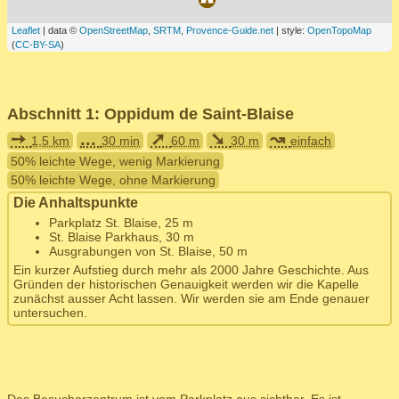
Leaflet
| data ©
OpenStreetMap
,
SRTM
,
Provence-Guide.net
| style:
OpenTopoMap
(
CC-BY-SA
)
Abschnitt 1: Oppidum de Saint-Blaise
➙
...
➚
➘
↝
1,5 km
30 min
60 m
30 m
einfach
50% leichte Wege, wenig Markierung
50% leichte Wege, ohne Markierung
Die Anhaltspunkte
Parkplatz St. Blaise, 25 m
St. Blaise Parkhaus, 30 m
Ausgrabungen von St. Blaise, 50 m
Ein kurzer Aufstieg durch mehr als 2000 Jahre Geschichte. Aus
Gründen der historischen Genauigkeit werden wir die Kapelle
zunächst ausser Acht lassen. Wir werden sie am Ende genauer
untersuchen.
Das Besucherzentrum ist vom Parkplatz aus sichtbar. Es ist