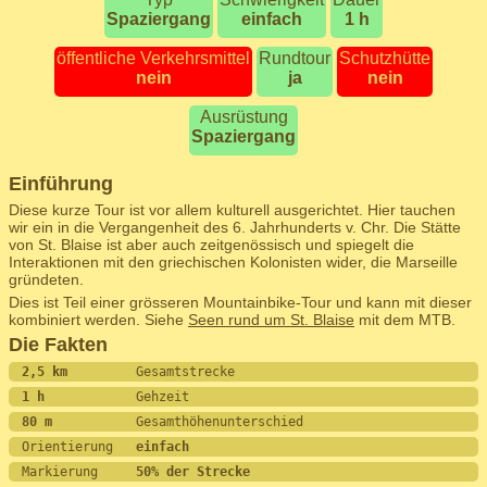
Spaziergang
einfach
1 h
öffentliche Verkehrsmittel
Rundtour
Schutzhütte
nein
ja
nein
Ausrüstung
Spaziergang
Einführung
Diese kurze Tour ist vor allem kulturell ausgerichtet. Hier tauchen
wir ein in die Vergangenheit des 6. Jahrhunderts v. Chr. Die Stätte
von St. Blaise ist aber auch zeitgenössisch und spiegelt die
Interaktionen mit den griechischen Kolonisten wider, die Marseille
gründeten.
Dies ist Teil einer grösseren Mountainbike-Tour und kann mit dieser
kombiniert werden. Siehe
Seen rund um St. Blaise
mit dem MTB.
Die Fakten
2,5 km         
Gesamtstrecke
1 h            
Gehzeit
80 m           
Gesamthöhenunterschied
Orientierung   
einfach
Markierung     
50% der Strecke