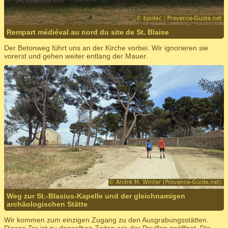
Rempart médiéval au nord du site de St. Blaise
Der Betonweg führt uns an der Kirche vorbei. Wir ignorieren sie
vorerst und gehen weiter entlang der Mauer.
Weg zur St.-Blasius-Kapelle und der gleichnamigen
archäologischen Stätte
Wir kommen zum einzigen Zugang zu den Ausgrabungsstätten.
Dieses Tor ist zu denselben Zeiten wie der Pavillon geöffnet. Die