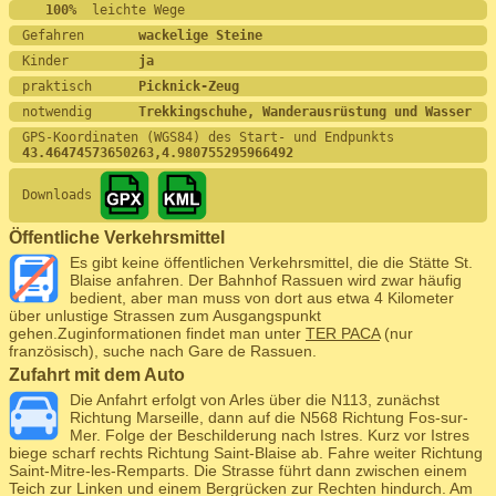
   100%
  leichte Wege
Gefahren       
wackelige Steine
Kinder         
ja
praktisch      
Picknick-Zeug
notwendig      
Trekkingschuhe, Wanderausrüstung und Wasser
GPS-Koordinaten (WGS84) des Start- und Endpunkts
43.46474573650263,4.980755295966492
Downloads
Öffentliche Verkehrsmittel
Es gibt keine öffentlichen Verkehrsmittel, die die Stätte St.
Blaise anfahren. Der Bahnhof Rassuen wird zwar häufig
bedient, aber man muss von dort aus etwa 4 Kilometer
über unlustige Strassen zum Ausgangspunkt
gehen.Zuginformationen findet man unter
TER PACA
(nur
französisch), suche nach Gare de Rassuen.
Zufahrt mit dem Auto
Die Anfahrt erfolgt von Arles über die N113, zunächst
Richtung Marseille, dann auf die N568 Richtung Fos-sur-
Mer. Folge der Beschilderung nach Istres. Kurz vor Istres
biege scharf rechts Richtung Saint-Blaise ab. Fahre weiter Richtung
Saint-Mitre-les-Remparts. Die Strasse führt dann zwischen einem
Teich zur Linken und einem Bergrücken zur Rechten hindurch. Am