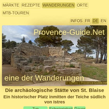
MÄRKTE
REZEPTE
WANDERUNGEN
ORTE
MTB-TOUREN
INFOS
FR
DE
EN
Provence-Guide.Net
eine der Wanderungen
Die archäologische Stätte von St. Blaise
Ein historischer Platz inmitten der Teiche südlich
von Istres
Typ
Schwierigkeit
Dauer