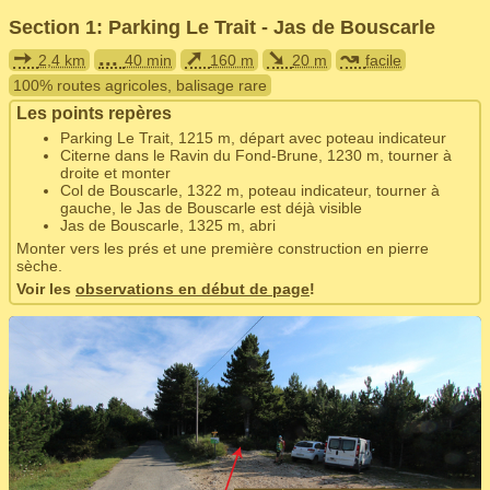
Section 1: Parking Le Trait - Jas de Bouscarle
➙
...
➚
➘
↝
2,4 km
40 min
160 m
20 m
facile
100% routes agricoles, balisage rare
Les points repères
Parking Le Trait, 1215 m, départ avec poteau indicateur
Citerne dans le Ravin du Fond-Brune, 1230 m, tourner à
droite et monter
Col de Bouscarle, 1322 m, poteau indicateur, tourner à
gauche, le Jas de Bouscarle est déjà visible
Jas de Bouscarle, 1325 m, abri
Monter vers les prés et une première construction en pierre
sèche.
Voir les
observations en début de page
!