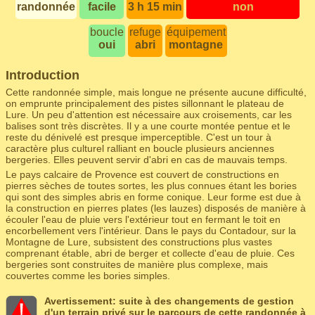
randonnée
facile
3 h 15 min
non
boucle
refuge
équipement
oui
abri
montagne
Introduction
Cette randonnée simple, mais longue ne présente aucune difficulté,
on emprunte principalement des pistes sillonnant le plateau de
Lure. Un peu d'attention est nécessaire aux croisements, car les
balises sont très discrètes. Il y a une courte montée pentue et le
reste du dénivelé est presque imperceptible. C'est un tour à
caractère plus culturel ralliant en boucle plusieurs anciennes
bergeries. Elles peuvent servir d'abri en cas de mauvais temps.
Le pays calcaire de Provence est couvert de constructions en
pierres sèches de toutes sortes, les plus connues étant les bories
qui sont des simples abris en forme conique. Leur forme est due à
la construction en pierres plates (les lauzes) disposés de manière à
écouler l'eau de pluie vers l'extérieur tout en fermant le toit en
encorbellement vers l'intérieur. Dans le pays du Contadour, sur la
Montagne de Lure, subsistent des constructions plus vastes
comprenant étable, abri de berger et collecte d'eau de pluie. Ces
bergeries sont construites de manière plus complexe, mais
couvertes comme les bories simples.
Avertissement: suite à des changements de gestion
d'un terrain privé sur le parcours de cette randonnée à