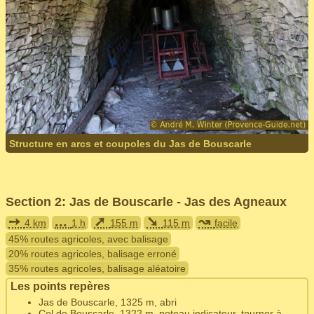
Structure en arcs et coupoles du Jas de Bouscarle
Section 2: Jas de Bouscarle - Jas des Agneaux
➙
...
➚
➘
↝
4 km
1 h
155 m
115 m
facile
45% routes agricoles, avec balisage
20% routes agricoles, balisage erroné
35% routes agricoles, balisage aléatoire
Les points repères
Jas de Bouscarle, 1325 m, abri
Col de Bouscarle, 1322 m, poteau indicateur, tourner à