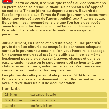
partir de 2020, il semble que l'accès aux constructions
en pierre sèche soit rendu difficile. Un panneau a été apposé
au sud de la Tinette (donc au départ du tour), il avertit de
l'accès impossible aux Terres du Roux (pourtant un monument
historique rénové avec de l'argent public), aux Fraches et aux
Bergeries. Il est incompréhensible que l'on barre des accès
ancestraux sur des terrains aujourd'hui complètement à
l'abandon. La randonneuse et le randonneur ne gênent
personne.
Juridiquement, en France et en terrain vague, une propriété
privée doit être clôturée ou marquée de panneaux adéquats
sur tout le pourtour du terrain si l'on veut interdire le passage.
Un panneau sur un seul accès ne suffit pas. Il est de même
légalement possible de passer à travers champs et dans ce
cas, la randonneuse ou le randonneur doit se heurter à une
clôture ou un panneau, autrement elle ou il n'est pas sensé
connaître les intentions des propriétaires.
Les photos de cette page ont été prises en 2014 lorsque
l'accès aux sites était entièrement libre. Elles restent en place
avec le texte dans un but de documentation.
Les faits
11,9 km        
distance totale
3 h 15 min     
durée de marche
30 min         
durée visites