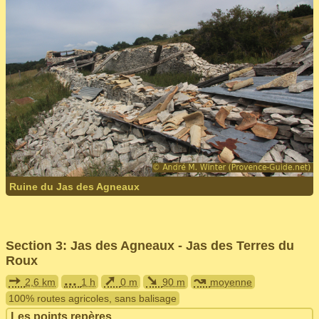
Ruine du Jas des Agneaux
Section 3: Jas des Agneaux - Jas des Terres du
Roux
➙
...
➚
➘
↝
2,6 km
1 h
0 m
90 m
moyenne
100% routes agricoles, sans balisage
Les points repères