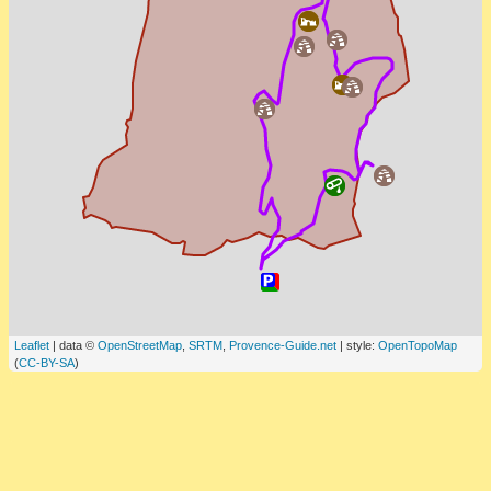
Leaflet
| data ©
OpenStreetMap
,
SRTM
,
Provence-Guide.net
| style:
OpenTopoMap
(
CC-BY-SA
)