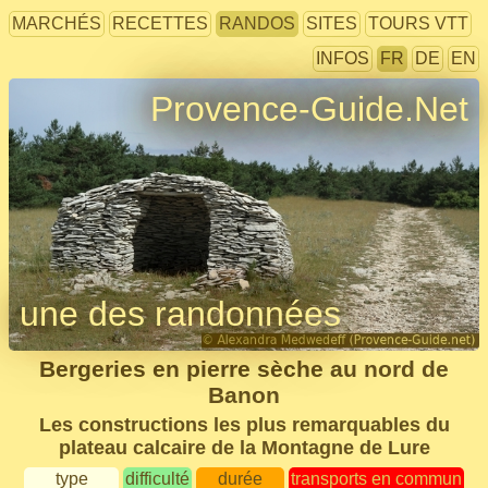
MARCHÉS
RECETTES
RANDOS
SITES
TOURS VTT
INFOS
FR
DE
EN
Provence-Guide.Net
une des randonnées
Bergeries en pierre sèche au nord de
Banon
Les constructions les plus remarquables du
plateau calcaire de la Montagne de Lure
type
difficulté
durée
transports en commun