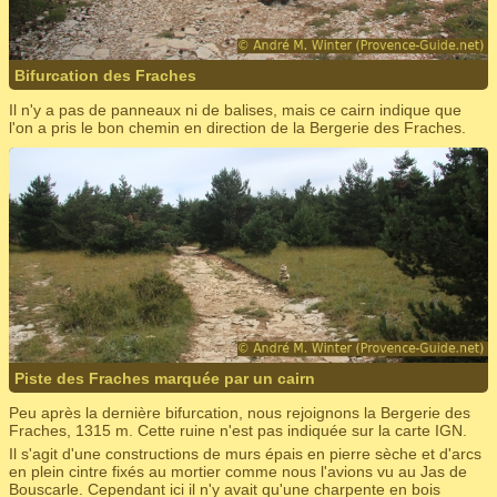
Bifurcation des Fraches
Il n'y a pas de panneaux ni de balises, mais ce cairn indique que
l'on a pris le bon chemin en direction de la Bergerie des Fraches.
Piste des Fraches marquée par un cairn
Peu après la dernière bifurcation, nous rejoignons la Bergerie des
Fraches, 1315 m. Cette ruine n'est pas indiquée sur la carte IGN.
Il s'agit d'une constructions de murs épais en pierre sèche et d'arcs
en plein cintre fixés au mortier comme nous l'avions vu au Jas de
Bouscarle. Cependant ici il n'y avait qu'une charpente en bois