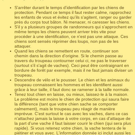
S'arrêter durant le temps d'identification par les chiens de
protection. Pendant ce temps il faut rester calme, rapprochez
les enfants de vous et évitez qu'ils s'agitent, ranger ou garder
près du corps tout bâton. Ni menacer, ni caresser les chiens.
S'il y a plusieurs groupes de randonneurs qui s'approchent en
même temps les chiens peuvent arriver très vite pour
procéder à une identification, ce n'est pas une attaque. Ces
chiens sont sensés réprimer des loups, non pas de les
attaquer.
Quand les chiens se remettent en route, continuer son
chemin dans la direction d'origine. Si le chemin passe au
travers du troupeau contourner celui ci, ne pas le traverser
(surtout s'il s'agit de vaches). Ceci peut être contraignant en
bordure de forêt par exemple, mais il ne faut jamais diviser un
troupeau.
Descendre de vélo et le pousser. Le chien et les animaux du
troupeau connaissent les hommes et les identifient aussi
grâce à leur taille, il faut donc se ramener à la taille normale.
Tenez tout chien en laisse, ou mieux, laissez-le à la maison.
Le problème est moins le chien de protection qui saura faire
la différence (tant que votre chien sache se comporter
calmement), mais le troupeau peu réagir de manière
imprévue. C'est surtout le cas avec les vaches, dans ce cas
n'attachez jamais la laisse à votre corps, en cas d'attaque de
la part d'une vache il faut laisser courir le chien (qui sera plus
rapide). Si vous retenez votre chien, la vache tentera de le
piétiner et vous avec. L'information donnée ici inclut aussi les