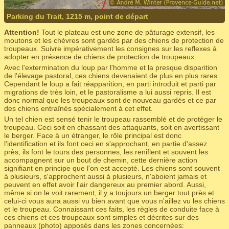
Parking du Trait, 1215 m, point de départ
Attention!
Tout le plateau est une zone de pâturage extensif, les
moutons et les chèvres sont gardés par des chiens de protection de
troupeaux. Suivre impérativement les consignes sur les reflexes à
adopter en présence de chiens de protection de troupeaux.
Avec l'extermination du loup par l'homme et la presque disparition
de l'élevage pastoral, ces chiens devenaient de plus en plus rares.
Cependant le loup a fait réapparition, en parti introduit et parti par
migrations de très loin, et le pastoralisme a lui aussi repris. Il est
donc normal que les troupeaux sont de nouveau gardés et ce par
des chiens entraînés spécialement à cet effet.
Un tel chien est sensé tenir le troupeau rassemblé et de protéger le
troupeau. Ceci soit en chassant des attaquants, soit en avertissant
le berger. Face à un étranger, le rôle principal est donc
l'identification et ils font ceci en s'approchant, en partie d'assez
près, ils font le tours des personnes, les reniflent et souvent les
accompagnent sur un bout de chemin, cette dernière action
signifiant en principe que l'on est accepté. Les chiens sont souvent
à plusieurs, s'approchent aussi à plusieurs, n'aboient jamais et
peuvent en effet avoir l'air dangereux au premier abord. Aussi,
même si on le voit rarement, il y a toujours un berger tout près et
celui-ci vous aura aussi vu bien avant que vous n'aillez vu les chiens
et le troupeau. Connaissant ces faits, les règles de conduite face à
ces chiens et ces troupeaux sont simples et décrites sur des
panneaux (photo) apposés dans les zones concernées: