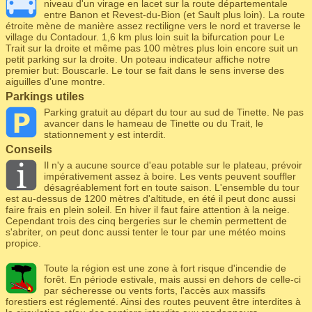
niveau d'un virage en lacet sur la route départementale
entre Banon et Revest-du-Bion (et Sault plus loin). La route
étroite mène de manière assez rectiligne vers le nord et traverse le
village du Contadour. 1,6 km plus loin suit la bifurcation pour Le
Trait sur la droite et même pas 100 mètres plus loin encore suit un
petit parking sur la droite. Un poteau indicateur affiche notre
premier but: Bouscarle. Le tour se fait dans le sens inverse des
aiguilles d'une montre.
Parkings utiles
Parking gratuit au départ du tour au sud de Tinette. Ne pas
avancer dans le hameau de Tinette ou du Trait, le
stationnement y est interdit.
Conseils
Il n'y a aucune source d'eau potable sur le plateau, prévoir
impérativement assez à boire. Les vents peuvent souffler
désagréablement fort en toute saison. L'ensemble du tour
est au-dessus de 1200 mètres d'altitude, en été il peut donc aussi
faire frais en plein soleil. En hiver il faut faire attention à la neige.
Cependant trois des cinq bergeries sur le chemin permettent de
s'abriter, on peut donc aussi tenter le tour par une météo moins
propice.
Toute la région est une zone à fort risque d'incendie de
forêt. En période estivale, mais aussi en dehors de celle-ci
par sécheresse ou vents forts, l'accès aux massifs
forestiers est réglementé. Ainsi des routes peuvent être interdites à