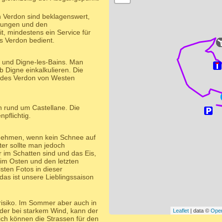
n Verdon sind beklagenswert,
ltungen und den
, mindestens ein Service für
s Verdon bedient.
s und Digne-les-Bains. Man
Digne einkalkulieren. Die
n des Verdon von Westen
n rund um Castellane. Die
pflichtig.
nehmen, wenn kein Schnee auf
ter sollte man jedoch
 im Schatten sind und das Eis,
eg im Osten und den letzten
sten Fotos in dieser
s ist unsere Lieblingssaison
isiko. Im Sommer aber auch in
der bei starkem Wind, kann der
Leaflet
| data ©
Ope
ich können die Strassen für den