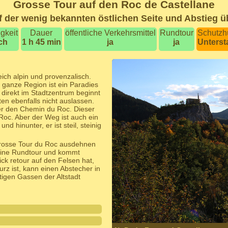
Grosse Tour auf den Roc de Castellane
f der wenig bekannten östlichen Seite und Abstieg ü
gkeit
Dauer
öffentliche Verkehrsmittel
Rundtour
Schutzh
ch
1 h 45 min
ja
ja
Unterst
ich alpin und provenzalisch.
 ganze Region ist ein Paradies
 direkt im Stadtzentrum beginnt
en ebenfalls nicht auslassen.
er den Chemin du Roc. Dieser
Roc. Aber der Weg ist auch ein
 hinunter, er ist steil, steinig
grosse Tour du Roc ausdehnen
eine Rundtour und kommt
ck retour auf den Felsen hat,
 ist, kann einen Abstecher in
igen Gassen der Altstadt