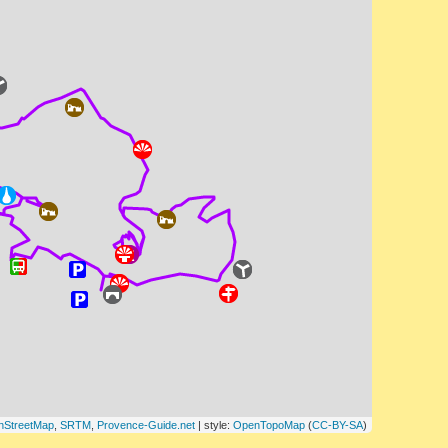
nStreetMap
,
SRTM
,
Provence-Guide.net
| style:
OpenTopoMap
(
CC-BY-SA
)