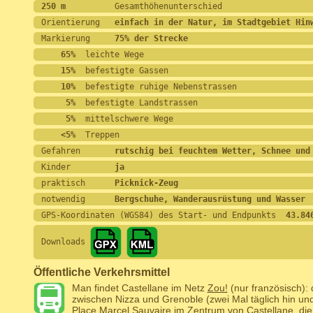
250 m          
Gesamthöhenunterschied
Orientierung   
einfach in der Natur, im Stadtgebiet Hin
Markierung     
75% der Strecke
    65%
  leichte Wege
    15%
  befestigte Gassen
    10%
  befestigte ruhige Nebenstrassen
     5%
  befestigte Landstrassen
     5%
  mittelschwere Wege
    <5%
  Treppen
Gefahren       
rutschig bei feuchtem Wetter, Schnee und
Kinder         
ja
praktisch      
Picknick-Zeug
notwendig      
Bergschuhe, Wanderausrüstung und Wasser
GPS-Koordinaten (WGS84) des Start- und Endpunkts
  43.84
Downloads
Öffentliche Verkehrsmittel
Man findet Castellane im Netz
Zou!
(nur französisch): 
zwischen Nizza und Grenoble (zwei Mal täglich hin und 
Place Marcel Sauvaire im Zentrum von Castellane, die