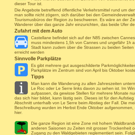
dieser Tour ist.
Die Angebote betreffend öffentliche Verkehrsmittel rund um de
man sollte nicht zögern, sich darüber bei den Gemeindeverwa
Tourismusbüros der Region zu beschweren. Es wäre an der Zeit
Wanderer über das ganze Jahr einzurichten, das beide Ufer de
Zufahrt mit dem Auto
Castellane befindet sich auf der N85 zwischen Canne
muss mindestens 1,5h von Cannes und ungefähr 1h ab 
Stadt kann zudem über die Strassen zu beiden Seite
erreicht werden
Sinnvolle Parkplätze
Es gibt mehrere gut ausgeschilderte Parkmöglichkeite
Parkplätze im Zentrum sind von April bis Oktober kosten
Tipps
Man kann die Wanderung zu allen Jahreszeiten unter
Le Roc oder Le Serre links davon zu sehen ist. Im Win
aufpassen, da gewisse Stellen für mehrere Monate nur
das sich hier bildet, kann lästig sein. Dieses ist für den Aufsti
Abschnitt unterhalb von Le Serre beim Abstieg der Fall. Die mei
Beschreibung wurden im Herbst Ende Oktober aufgenommen, da
hier.
Die ganze Region ist eine Zone mit hohem Waldbrandr
anderen Saisonen zu Zeiten mit grosser Trockenheit o
Zugang zu den Waldgebieten reglementiert sein. Folgl