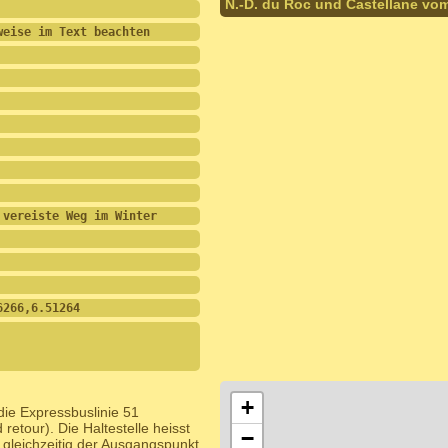
N.-D. du Roc und Castellane vo
weise im Text beachten
 vereiste Weg im Winter
6266,6.51264
+
die Expressbuslinie 51
retour). Die Haltestelle heisst
−
 gleichzeitig der Ausgangspunkt