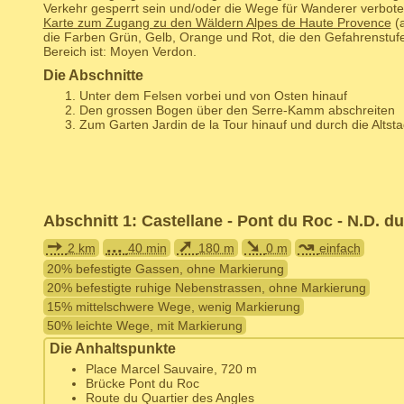
Verkehr gesperrt sein und/oder die Wege für Wanderer verbote
Karte zum Zugang zu den Wäldern Alpes de Haute Provence
(a
die Farben Grün, Gelb, Orange und Rot, die den Gefahrenstufe
Bereich ist: Moyen Verdon.
Die Abschnitte
Unter dem Felsen vorbei und von Osten hinauf
Den grossen Bogen über den Serre-Kamm abschreiten
Zum Garten Jardin de la Tour hinauf und durch die Altsta
Abschnitt 1: Castellane - Pont du Roc - N.D. d
➙
...
➚
➘
↝
2 km
40 min
180 m
0 m
einfach
20% befestigte Gassen, ohne Markierung
20% befestigte ruhige Nebenstrassen, ohne Markierung
15% mittelschwere Wege, wenig Markierung
50% leichte Wege, mit Markierung
Die Anhaltspunkte
Place Marcel Sauvaire, 720 m
Brücke Pont du Roc
Route du Quartier des Angles