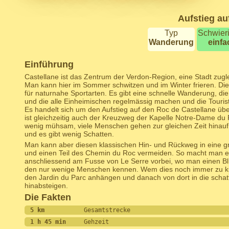
Aufstieg au
Typ
Schwieri
Wanderung
einfa
Einführung
Castellane ist das Zentrum der Verdon-Region, eine Stadt zugle
Man kann hier im Sommer schwitzen und im Winter frieren. Die
für naturnahe Sportarten. Es gibt eine schnelle Wanderung, die
und die alle Einheimischen regelmässig machen und die Tourist
Es handelt sich um den Aufstieg auf den Roc de Castellane üb
ist gleichzeitig auch der Kreuzweg der Kapelle Notre-Dame du 
wenig mühsam, viele Menschen gehen zur gleichen Zeit hinauf und
und es gibt wenig Schatten.
Man kann aber diesen klassischen Hin- und Rückweg in eine 
und einen Teil des Chemin du Roc vermeiden. So macht man 
anschliessend am Fusse von Le Serre vorbei, wo man einen Bli
den nur wenige Menschen kennen. Wem dies noch immer zu kurz
den Jardin du Parc anhängen und danach von dort in die schatt
hinabsteigen.
Die Fakten
5 km           
Gesamtstrecke
1 h 45 min     
Gehzeit