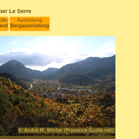
ber Le Serre
ütte
Ausrüstung
and
Bergausrüstung