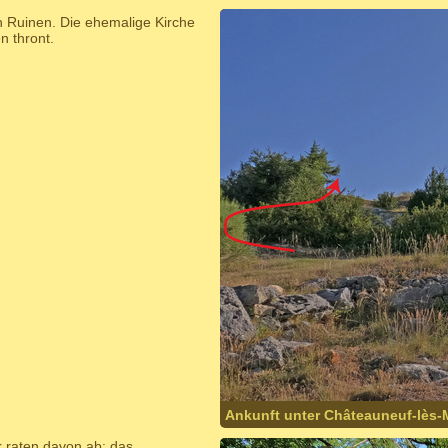
 Ruinen. Die ehemalige Kirche
n thront.
Ankunft unter Châteauneuf-lès-
r raten davon ab: das