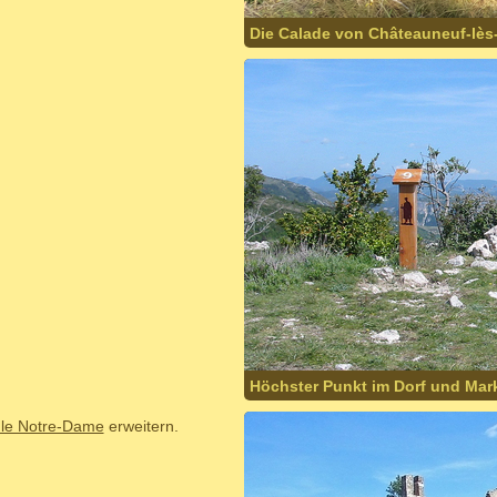
Die Calade von Châteauneuf-lès
Höchster Punkt im Dorf und Ma
le Notre-Dame
erweitern.