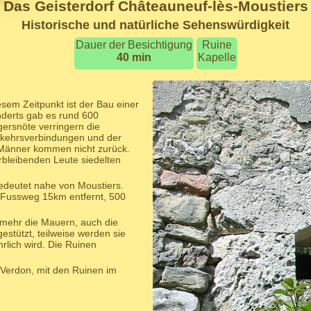
Das Geisterdorf Châteauneuf-lès-Moustiers
Historische und natürliche Sehenswürdigkeit
Dauer der Besichtigung
Ruine
40 min
Kapelle
sem Zeitpunkt ist der Bau einer
derts gab es rund 600
ersnöte verringern die
erkehrsverbindungen und der
 Männer kommen nicht zurück.
bleibenden Leute siedelten
edeutet nahe von Moustiers.
m Fussweg 15km entfernt, 500
mehr die Mauern, auch die
estützt, teilweise werden sie
rlich wird. Die Ruinen
 Verdon, mit den Ruinen im