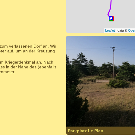
Leaflet
| data ©
Ope
zum verlassenen Dorf an. Wir
eter auf, um an der Kreuzung
im Kriegerdenkmal an. Nach
ss in der Nähe des (ebenfalls
enmeter.
Parkplatz Le Plan