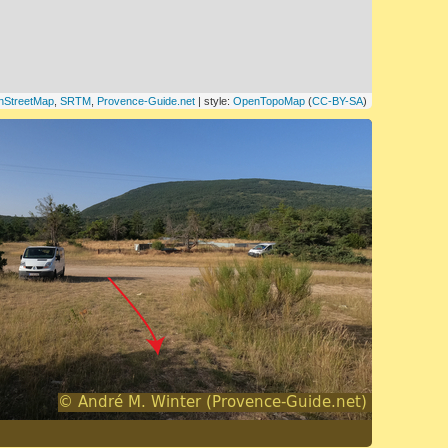
nStreetMap
,
SRTM
,
Provence-Guide.net
| style:
OpenTopoMap
(
CC-BY-SA
)