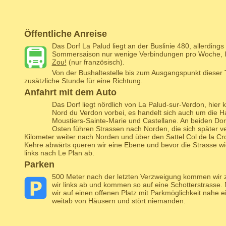
Öffentliche Anreise
Das Dorf La Palud liegt an der Buslinie 480, allerding
Sommersaison nur wenige Verbindungen pro Woche, In
Zou!
(nur französisch).
Von der Bushaltestelle bis zum Ausgangspunkt dieser 
zusätzliche Stunde für eine Richtung.
Anfahrt mit dem Auto
Das Dorf liegt nördlich von La Palud-sur-Verdon, hie
Nord du Verdon vorbei, es handelt sich auch um die 
Moustiers-Sainte-Marie und Castellane. An beiden Dor
Osten führen Strassen nach Norden, die sich später ve
Kilometer weiter nach Norden und über den Sattel Col de la Cr
Kehre abwärts queren wir eine Ebene und bevor die Strasse wie
links nach Le Plan ab.
Parken
500 Meter nach der letzten Verzweigung kommen wir zu
wir links ab und kommen so auf eine Schotterstrass
wir auf einen offenen Platz mit Parkmöglichkeit nahe 
weitab von Häusern und stört niemanden.