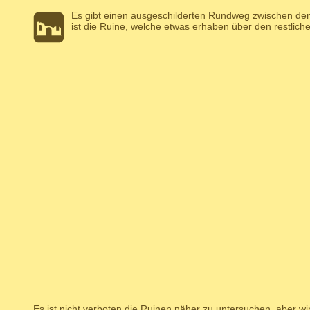
Es gibt einen ausgeschilderten Rundweg zwischen den
ist die Ruine, welche etwas erhaben über den restliche
Es ist nicht verboten die Ruinen näher zu untersuchen, aber wi