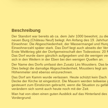
Beschreibung
Der Standort war bereits ab ca. dem Jahr 1000 bewohnt, zu die
neuen Burg (Château Neuf) belegt. Am Anfang des 19. Jahrhun
Einwohner. Die Abgeschiedenheit, der Wassermangel und Hung
Einwohnerzahl später stark. Das Dorf liegt auch abseits der V
Erste Weltkrieg gibt der Dorfgemeinschaft den Todesstoss: 20
Das Dorf wurde dann gänzlich aufgegeben und die wenigen ver
sich in den Weilern in der Eben bei den wenigen Quellen an.
Der Name des Dorfs umfasst den Zusatz Lès Moustiers. Das b
Dies belegt die damalige Abgeschiedenheit, Moustiers liegt a
Höhenmeter sind ebenso einzurechnen.
Das Dorf am Kamm wurde verlassen. Heute schützt kein Dach 
Decke der Kirche ist eingestürzt. Die Mauern werden teilweise g
gesteuert zum Einstürzen gebracht, wenn die Situation zu gefäh
verändern sich somit auch heute noch mit der Zeit.
Man hat von oben einen guten Ausblick auf das Hinterland des
Vordergrund.