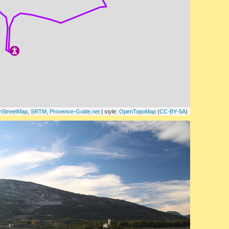
nStreetMap
,
SRTM
,
Provence-Guide.net
| style:
OpenTopoMap
(
CC-BY-SA
)