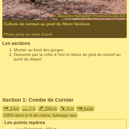
Culture de cerises au pied du Mont Ventoux
Photo prise au mois d'avril.
Les sections
Monter au fond des gorges
Descente par la crête à l'est et retour au pied du massif au
point de départ
Section 1: Combe de Curnier
➙
...
➚
➘
↝
2 km
1 h
250 m
0 m
facile
100% dans le lit de rivière, balisage rare
Les points repères
Les Colombets, 440 m