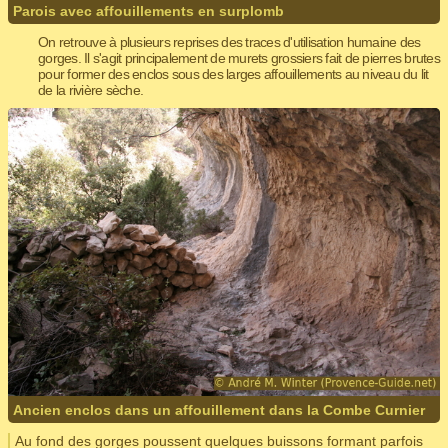
Parois avec affouillements en surplomb
On retrouve à plusieurs reprises des traces d'utilisation humaine des
gorges. Il s'agit principalement de murets grossiers fait de pierres brutes
pour former des enclos sous des larges affouillements au niveau du lit
de la rivière sèche.
Ancien enclos dans un affouillement dans la Combe Curnier
Au fond des gorges poussent quelques buissons formant parfois