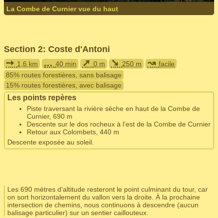
La Combe de Curnier vue du haut
Section 2: Coste d'Antoni
➙
...
➚
➘
↝
1,6 km
40 min
0 m
250 m
facile
85% routes forestières, sans balisage
15% routes forestières, avec balisage
Les points repères
Piste traversant la rivière sèche en haut de la Combe de
Curnier, 690 m
Descente sur le dos rocheux à l'est de la Combe de Curnier
Retour aux Colombets, 440 m
Descente exposée au soleil.
Les 690 mètres d'altitude resteront le point culminant du tour, car
on sort horizontalement du vallon vers la droite. À la prochaine
intersection de chemins, nous continuons à descendre (aucun
balisage particulier) sur un sentier caillouteux.