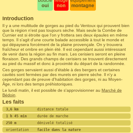
boucle
refuge
équipement
oui
non
montagne
Introduction
Il y a une multitude de gorges au pied du Ventoux qui prouvent bien
que la région n'est pas toujours sèche. Mais seule la Combe de
Curnier est si étroite que l'on y frottera ses deux épaules en même
temps. Il s'agit d'une courte balade accessible à tout le monde et
qui dépaysera forcément de la plaine provençale. On y trouvera
fraîcheur et ombre en plein été. Il est cependant aussi intéressant
de venir dans la région au fin mars. Les cerisiers seront en pleine
floraison. Des grands champs de cerisiers se trouvent directement
au pied du massif et donc à proximité du départ de la randonnée.
Ces gorges servaient aussi d'étable à des bergers et certaines
cavités sont fermées par des murets en pierre sèche. Il n'y a
cependant pas de preuve d'habitation des gorges, ni au Moyen-
Âge, ni lors des temps préhistoriques.
Le lundi matin, il est possible de s'approvisionner au
Marché de
Bédoin
.
Les faits
3,6 km         
distance totale
1 h 45 min     
durée de marche
250 m          
dénivelé totalisé
orientation    
facile dans la nature