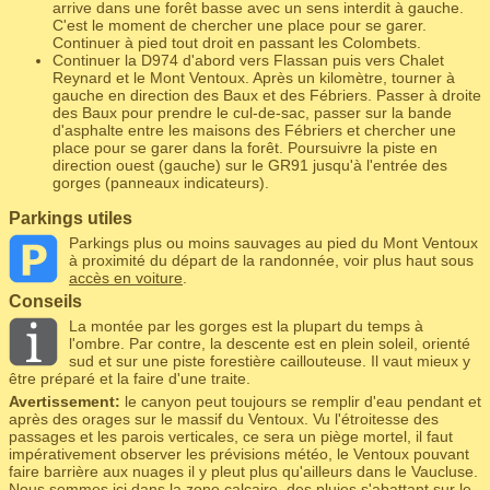
arrive dans une forêt basse avec un sens interdit à gauche.
C'est le moment de chercher une place pour se garer.
Continuer à pied tout droit en passant les Colombets.
Continuer la D974 d'abord vers Flassan puis vers Chalet
Reynard et le Mont Ventoux. Après un kilomètre, tourner à
gauche en direction des Baux et des Fébriers. Passer à droite
des Baux pour prendre le cul-de-sac, passer sur la bande
d'asphalte entre les maisons des Fébriers et chercher une
place pour se garer dans la forêt. Poursuivre la piste en
direction ouest (gauche) sur le GR91 jusqu'à l'entrée des
gorges (panneaux indicateurs).
Parkings utiles
Parkings plus ou moins sauvages au pied du Mont Ventoux
à proximité du départ de la randonnée, voir plus haut sous
accès en voiture
.
Conseils
La montée par les gorges est la plupart du temps à
l'ombre. Par contre, la descente est en plein soleil, orienté
sud et sur une piste forestière caillouteuse. Il vaut mieux y
être préparé et la faire d'une traite.
Avertissement:
le canyon peut toujours se remplir d'eau pendant et
après des orages sur le massif du Ventoux. Vu l'étroitesse des
passages et les parois verticales, ce sera un piège mortel, il faut
impérativement observer les prévisions météo, le Ventoux pouvant
faire barrière aux nuages il y pleut plus qu'ailleurs dans le Vaucluse.
Nous sommes ici dans la zone calcaire, des pluies s'abattant sur le