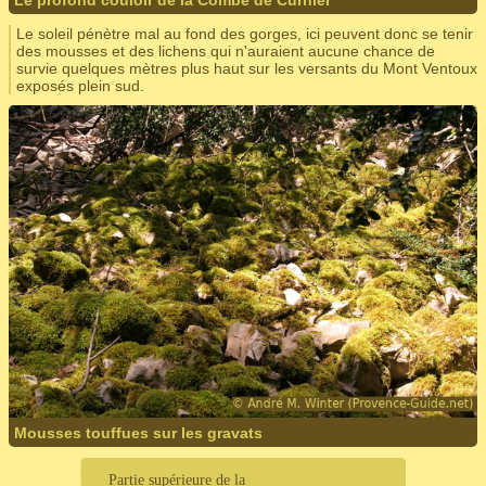
Le profond couloir de la Combe de Curnier
Le soleil pénètre mal au fond des gorges, ici peuvent donc se tenir
des mousses et des lichens qui n'auraient aucune chance de
survie quelques mètres plus haut sur les versants du Mont Ventoux
exposés plein sud.
Mousses touffues sur les gravats