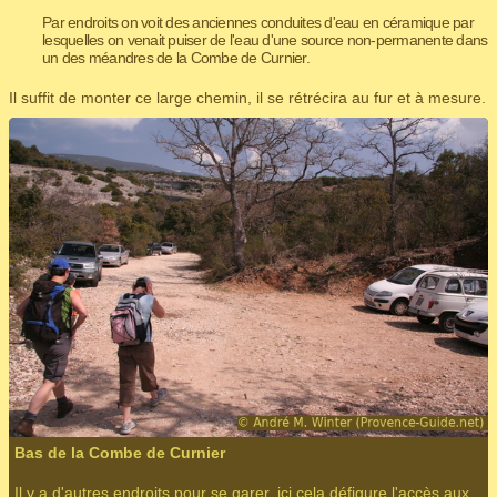
Par endroits on voit des anciennes conduites d'eau en céramique par
lesquelles on venait puiser de l'eau d'une source non-permanente dans
un des méandres de la Combe de Curnier.
Il suffit de monter ce large chemin, il se rétrécira au fur et à mesure.
Bas de la Combe de Curnier
Il y a d'autres endroits pour se garer, ici cela défigure l'accès aux