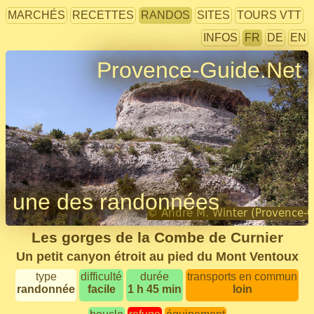
MARCHÉS
RECETTES
RANDOS
SITES
TOURS VTT
INFOS
FR
DE
EN
Provence-Guide.Net
une des randonnées
Les gorges de la Combe de Curnier
Un petit canyon étroit au pied du Mont Ventoux
type
difficulté
durée
transports en commun
randonnée
facile
1 h 45 min
loin