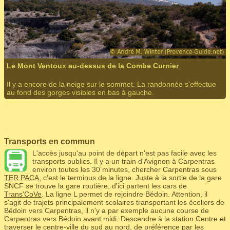
Le Mont Ventoux au-dessus de la Combe Curnier
Il y a encore de la neige sur le sommet. La randonnée s'effectue
au fond des gorges visibles en bas à gauche.
Transports en commun
L'accès jusqu'au point de départ n'est pas facile avec les
transports publics. Il y a un train d'Avignon à Carpentras
environ toutes les 30 minutes, chercher Carpentras sous
TER PACA
, c'est le terminus de la ligne. Juste à la sortie de la gare
SNCF se trouve la gare routière, d'ici partent les cars de
Trans'CoVe
. La ligne L permet de rejoindre Bédoin. Attention, il
s'agit de trajets principalement scolaires transportant les écoliers de
Bédoin vers Carpentras, il n'y a par exemple aucune course de
Carpentras vers Bédoin avant midi. Descendre à la station Centre et
traverser le centre-ville du sud au nord, de préférence par les