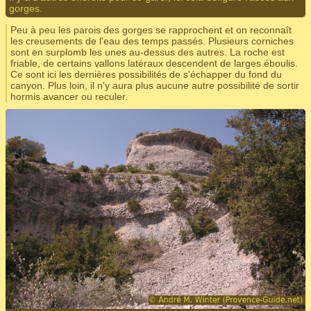
gorges.
Peu à peu les parois des gorges se rapprochent et on reconnaît
les creusements de l'eau des temps passés. Plusieurs corniches
sont en surplomb les unes au-dessus des autres. La roche est
friable, de certains vallons latéraux descendent de larges éboulis.
Ce sont ici les dernières possibilités de s'échapper du fond du
canyon. Plus loin, il n'y aura plus aucune autre possibilité de sortir
hormis avancer ou reculer.