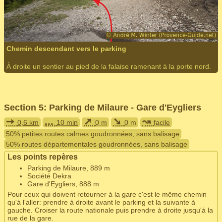
Chemin descendant vers le parking
À droite un sentier au pied de la falaise ramenant à la porte nord.
Section 5: Parking de Milaure - Gare d'Eygliers
➙
...
➚
➘
↝
0,6 km
10 min
0 m
0 m
facile
50% petites routes calmes goudronnées, sans balisage
50% routes départementales goudronnées, sans balisage
Les points repères
Parking de Milaure, 889 m
Société Dekra
Gare d'Eygliers, 888 m
Pour ceux qui doivent retourner à la gare c'est le même chemin
qu'à l'aller: prendre à droite avant le parking et la suivante à
gauche. Croiser la route nationale puis prendre à droite jusqu'à la
rue de la gare.