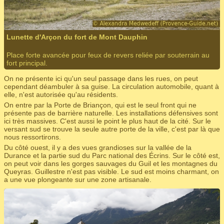
Lunette d'Arçon du fort de Mont Dauphin
Place forte avancée pour feux de revers reliée par souterrain au
fort principal.
On ne présente ici qu'un seul passage dans les rues, on peut
cependant déambuler à sa guise. La circulation automobile, quant à
elle, n'est autorisée qu'au résidents.
On entre par la Porte de Briançon, qui est le seul front qui ne
présente pas de barrière naturelle. Les installations défensives sont
ici très massives. C'est aussi le point le plus haut de la cité. Sur le
versant sud se trouve la seule autre porte de la ville, c'est par là que
nous ressortirons.
Du côté ouest, il y a des vues grandioses sur la vallée de la
Durance et la partie sud du Parc national des Écrins. Sur le côté est,
on peut voir dans les gorges sauvages du Guil et les montagnes du
Queyras. Guillestre n'est pas visible. Le sud est moins charmant, on
a une vue plongeante sur une zone artisanale.