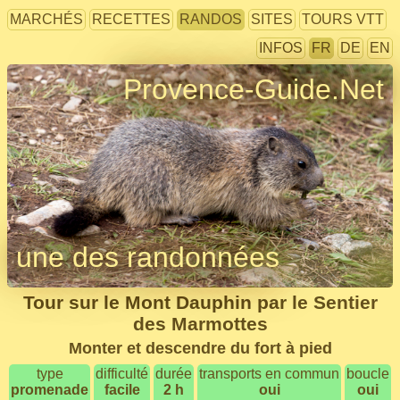
MARCHÉS
RECETTES
RANDOS
SITES
TOURS VTT
INFOS
FR
DE
EN
Provence-Guide.Net
une des randonnées
Tour sur le Mont Dauphin par le Sentier
des Marmottes
Monter et descendre du fort à pied
type
difficulté
durée
transports en commun
boucle
promenade
facile
2 h
oui
oui