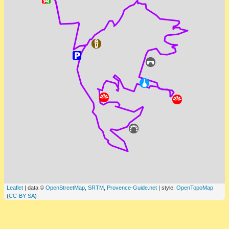
Leaflet
| data ©
OpenStreetMap
,
SRTM
,
Provence-Guide.net
| style:
OpenTopoMap
(
CC-BY-SA
)