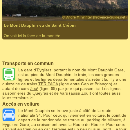
Le Mont Dauphin vu de Saint Crépin
On voit ici la face de la montée.
Transports en commun
La gare d'Eygliers, portant le nom de Mont Dauphin Gare,
est au pied du Mont Dauphin, le train, les cars grandes
lignes et les lignes départementales s'arrêtent là. Il y a une
quinzaine de trains
TER PACA
(ligne entre Gap et Briançon) et
autant de cars
Zou!
(ligne 69) par jour qui passent ici. Les lignes
saisonnières du Queyras et de Vars (aussi
Zou!
) ont toutes aussi
leurs terminus ici.
Accès en voiture
Le Mont Dauphin se trouve juste à côté de la route
nationale 94. Pour ceux qui viennent en voiture, le point de
départ de la randonnée se trouve au parking de Milaure, à
Eyguiers-Gare, au croisement avec la Route de Réotier. Pour ceux
arrivant en train ou en car, l'arrivée est un peu plus au nord. Le tour