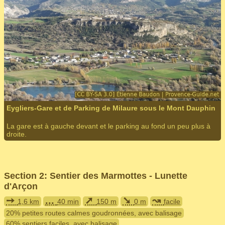
Eygliers-Gare et de Parking de Milaure sous le Mont Dauphin
La gare est à gauche devant et le parking au fond un peu plus à
droite.
Section 2: Sentier des Marmottes - Lunette
d'Arçon
➙
...
➚
➘
↝
1,6 km
40 min
150 m
0 m
facile
20% petites routes calmes goudronnées, avec balisage
60% sentiers faciles, avec balisage