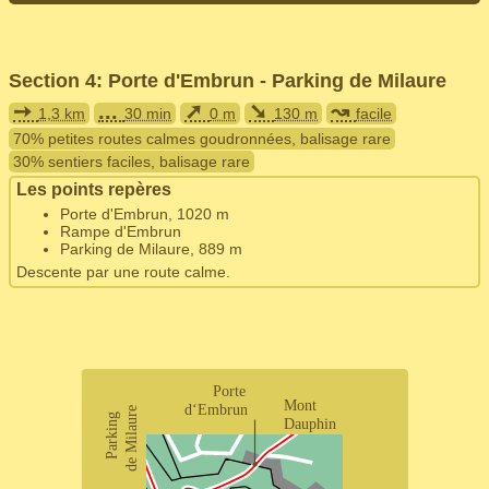
Section 4: Porte d'Embrun - Parking de Milaure
➙
...
➚
➘
↝
1,3 km
30 min
0 m
130 m
facile
70% petites routes calmes goudronnées, balisage rare
30% sentiers faciles, balisage rare
Les points repères
Porte d'Embrun, 1020 m
Rampe d'Embrun
Parking de Milaure, 889 m
Descente par une route calme.