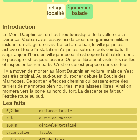
refuge
équipement
localité
balade
Introduction
Le Mont Dauphin est un haut-lieu touristique de la vallée de la
Durance. Vauban avait essayé ici de créer une garnison militaire
incluant un village de civils. Le fort a été bâti, le village jamais
achevé et toute l'installation n'a jamais subi de réels combats. Il
s'agit aujourd'hui d'un village-musée, il est cependant habité, donc
le passage est toujours assuré. On peut librement visiter les ruelles
et inspecter les remparts. C'est ce qui est proposé dans ce tour.
Il y a moyen de monter au Mont Dauphin en voiture, mais ce n'est
pas très original. Au sud-ouest du rocher débute la Boucle des
Marmottes. Ce sont en effet des chemins qui passent entre des
terriers de marmottes bien nourries, mais laissées libres. Ainsi on
montera vers la porte au nord du fort. La descente se fait sur
l'étroite route au sud.
Les faits
6,2 km         
distance totale
2 h            
durée de marche
160 m          
dénivelé totalisé
orientation    
facile
balisage       
40% du tracé