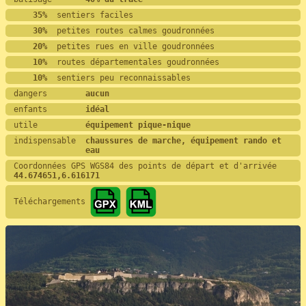
    35%
  sentiers faciles
    30%
  petites routes calmes goudronnées
    20%
  petites rues en ville goudronnées
    10%
  routes départementales goudronnées
    10%
  sentiers peu reconnaissables
dangers        
aucun
enfants        
idéal
utile          
équipement pique-nique
indispensable  
chaussures de marche, équipement rando et 
eau
Coordonnées GPS WGS84 des points de départ et d'arrivée
44.674651,6.616171
Téléchargements