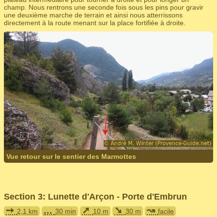
champ. Nous rentrons une seconde fois sous les pins pour gravir
une deuxième marche de terrain et ainsi nous atterrissons
directement à la route menant sur la place fortifiée à droite.
Vue retour sur le sentier des Marmottes
Section 3: Lunette d'Arçon - Porte d'Embrun
➙
...
➚
➘
↝
2,1 km
30 min
10 m
30 m
facile