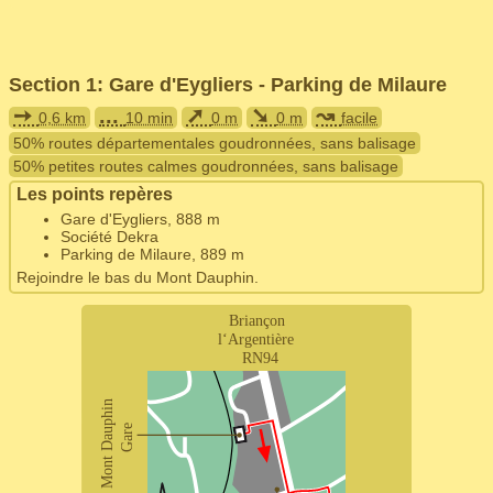
Section 1: Gare d'Eygliers - Parking de Milaure
➙
...
➚
➘
↝
0,6 km
10 min
0 m
0 m
facile
50% routes départementales goudronnées, sans balisage
50% petites routes calmes goudronnées, sans balisage
Les points repères
Gare d'Eygliers, 888 m
Société Dekra
Parking de Milaure, 889 m
Rejoindre le bas du Mont Dauphin.