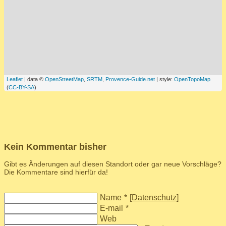
Leaflet
| data ©
OpenStreetMap
,
SRTM
,
Provence-Guide.net
| style:
OpenTopoMap
(
CC-BY-SA
)
Kein Kommentar bisher
Gibt es Änderungen auf diesen Standort oder gar neue Vorschläge?
Die Kommentare sind hierfür da!
Name
*
[
Datenschutz
]
E-mail
*
Web