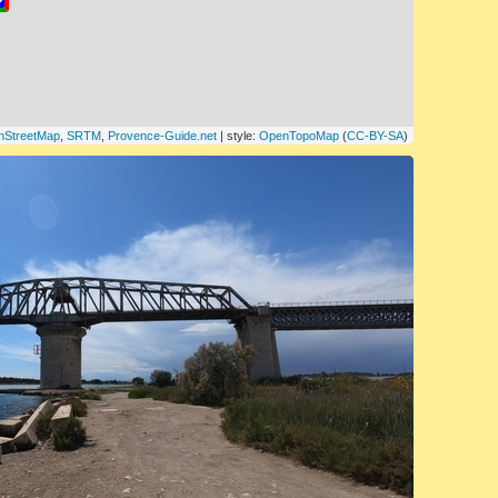
nStreetMap
,
SRTM
,
Provence-Guide.net
| style:
OpenTopoMap
(
CC-BY-SA
)