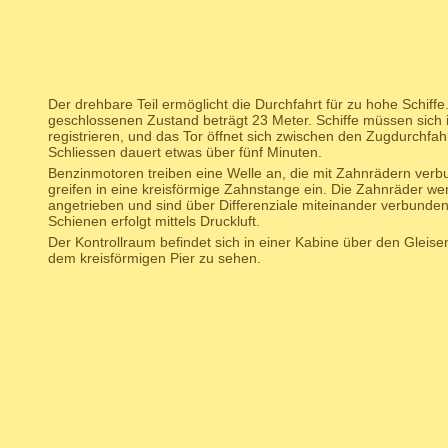
Der drehbare Teil ermöglicht die Durchfahrt für zu hohe Schiff
geschlossenen Zustand beträgt 23 Meter. Schiffe müssen sich
registrieren, und das Tor öffnet sich zwischen den Zugdurchfa
Schliessen dauert etwas über fünf Minuten.
Benzinmotoren treiben eine Welle an, die mit Zahnrädern verb
greifen in eine kreisförmige Zahnstange ein. Die Zahnräder w
angetrieben und sind über Differenziale miteinander verbunde
Schienen erfolgt mittels Druckluft.
Der Kontrollraum befindet sich in einer Kabine über den Gleise
dem kreisförmigen Pier zu sehen.