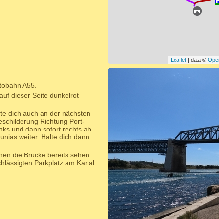
Leaflet
| data ©
Ope
utobahn A55.
auf dieser Seite dunkelrot
lte dich auch an der nächsten
eschilderung Richtung Port-
inks und dann sofort rechts ab.
nias weiter. Halte dich dann
nnen die Brücke bereits sehen.
chlässigten Parkplatz am Kanal.