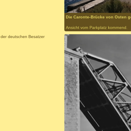
Die Caronte-Brücke von Osten 
Ansicht vom Parkplatz kommend.
g der deutschen Besatzer