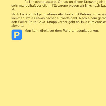
Paillon stadtauswärts. Genau an dieser Kreuzung sind 
sehr mangelhaft verteilt. In l'Escarène biegen wir links nach 
ab.
Nach Lucéram folgen mehrere Abschnitte mit Kehren um so a
kommen, wo es etwas flacher aufwärts geht. Nach einem gera
den Weiler Peïra Cava. Knapp vorher geht es links zum Aussich
abwärts.
Man kann direkt vor dem Panoramapunkt parken.