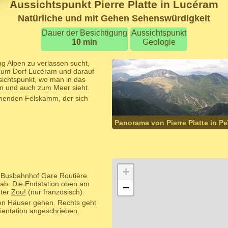
Aussichtspunkt Pierre Platte in Lucéram
Natürliche und mit Gehen Sehenswürdigkeit
Dauer der Besichtigung
Aussichtspunkt
10 min
Geologie
ng Alpen zu verlassen sucht,
t zum Dorf Lucéram und darauf
ssichtspunkt, wo man in das
en und auch zum Meer sieht.
ehenden Felskamm, der sich
Panorama von Pierre Platte in Pe
+
m Busbahnhof Gare Routière
ab. Die Endstation oben am
−
nter
Zou!
(nur französisch).
zten Häuser gehen. Rechts geht
rientation angeschrieben.