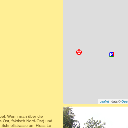
Leaflet
| data ©
Ope
spel. Wenn man über die
 Ost, faktisch Nord-Ost) und
e Schnellstrasse am Fluss Le