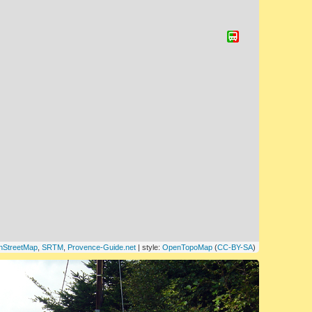
nStreetMap
,
SRTM
,
Provence-Guide.net
| style:
OpenTopoMap
(
CC-BY-SA
)