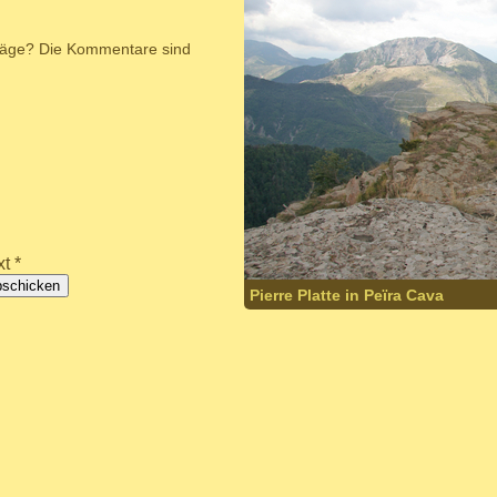
hläge? Die Kommentare sind
t *
bschicken
Pierre Platte in Peïra Cava