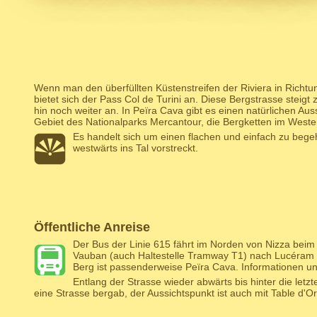
Wenn man den überfüllten Küstenstreifen der Riviera in Richtu
bietet sich der Pass Col de Turini an. Diese Bergstrasse steig
hin noch weiter an. In Peïra Cava gibt es einen natürlichen Au
Gebiet des Nationalparks Mercantour, die Bergketten im West
Es handelt sich um einen flachen und einfach zu beg
westwärts ins Tal vorstreckt.
Öffentliche Anreise
Der Bus der Linie 615 fährt im Norden von Nizza bei
Vauban (auch Haltestelle Tramway T1) nach Lucéram 
Berg ist passenderweise Peïra Cava. Informationen u
Entlang der Strasse wieder abwärts bis hinter die let
eine Strasse bergab, der Aussichtspunkt ist auch mit Table d'O