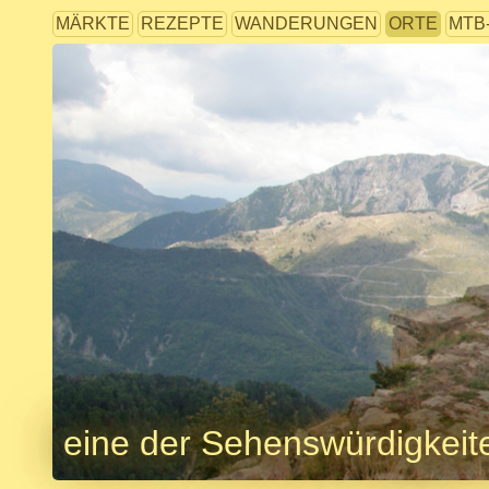
MÄRKTE
REZEPTE
WANDERUNGEN
ORTE
MTB
eine der Sehenswürdigkeit