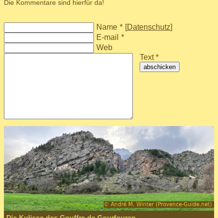
Die Kommentare sind hierfür da!
Name
*
[
Datenschutz
]
E-mail
*
Web
Text *
abschicken
Die Kulisse des Gouffre de Gourfouran