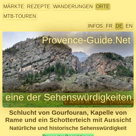
MÄRKTE
REZEPTE
WANDERUNGEN
ORTE
MTB-TOUREN
INFOS
FR
DE
EN
Provence-Guide.Net
eine der Sehenswürdigkeiten
Schlucht von Gourfouran, Kapelle von
Rame und ein Schotterteich mit Aussicht
Natürliche und historische Sehenswürdigkeit