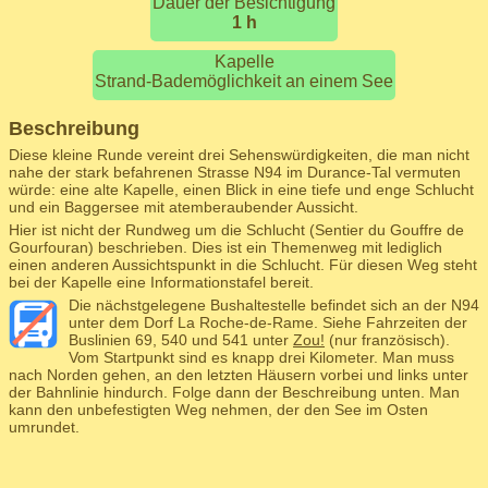
Dauer der Besichtigung
1 h
Kapelle
Strand-Bademöglichkeit an einem See
Beschreibung
Diese kleine Runde vereint drei Sehenswürdigkeiten, die man nicht
nahe der stark befahrenen Strasse N94 im Durance-Tal vermuten
würde: eine alte Kapelle, einen Blick in eine tiefe und enge Schlucht
und ein Baggersee mit atemberaubender Aussicht.
Hier ist nicht der Rundweg um die Schlucht (Sentier du Gouffre de
Gourfouran) beschrieben. Dies ist ein Themenweg mit lediglich
einen anderen Aussichtspunkt in die Schlucht. Für diesen Weg steht
bei der Kapelle eine Informationstafel bereit.
Die nächstgelegene Bushaltestelle befindet sich an der N94
unter dem Dorf La Roche-de-Rame. Siehe Fahrzeiten der
Buslinien 69, 540 und 541 unter
Zou!
(nur französisch).
Vom Startpunkt sind es knapp drei Kilometer. Man muss
nach Norden gehen, an den letzten Häusern vorbei und links unter
der Bahnlinie hindurch. Folge dann der Beschreibung unten. Man
kann den unbefestigten Weg nehmen, der den See im Osten
umrundet.