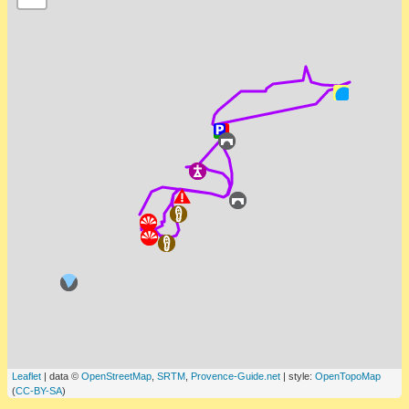
Leaflet
| data ©
OpenStreetMap
,
SRTM
,
Provence-Guide.net
| style:
OpenTopoMap
(
CC-BY-SA
)