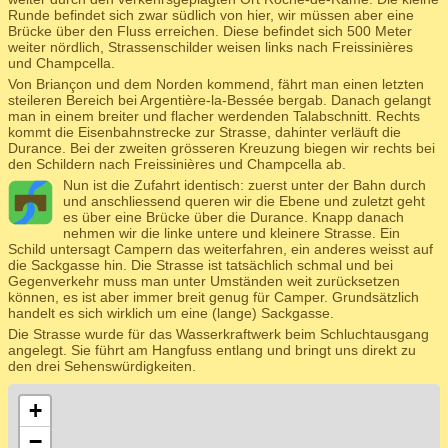
Runde befindet sich zwar südlich von hier, wir müssen aber eine
Brücke über den Fluss erreichen. Diese befindet sich 500 Meter
weiter nördlich, Strassenschilder weisen links nach Freissinières
und Champcella.
Von Briançon und dem Norden kommend, fährt man einen letzten
steileren Bereich bei Argentière-la-Bessée bergab. Danach gelangt
man in einem breiter und flacher werdenden Talabschnitt. Rechts
kommt die Eisenbahnstrecke zur Strasse, dahinter verläuft die
Durance. Bei der zweiten grösseren Kreuzung biegen wir rechts bei
den Schildern nach Freissinières und Champcella ab.
Nun ist die Zufahrt identisch: zuerst unter der Bahn durch
und anschliessend queren wir die Ebene und zuletzt geht
es über eine Brücke über die Durance. Knapp danach
nehmen wir die linke untere und kleinere Strasse. Ein
Schild untersagt Campern das weiterfahren, ein anderes weisst auf
die Sackgasse hin. Die Strasse ist tatsächlich schmal und bei
Gegenverkehr muss man unter Umständen weit zurücksetzen
können, es ist aber immer breit genug für Camper. Grundsätzlich
handelt es sich wirklich um eine (lange) Sackgasse.
Die Strasse wurde für das Wasserkraftwerk beim Schluchtausgang
angelegt. Sie führt am Hangfuss entlang und bringt uns direkt zu
den drei Sehenswürdigkeiten.
+
−