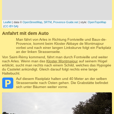
Leaflet
| data ©
OpenStreetMap
,
SRTM
,
Provence-Guide.net
| style:
OpenTopoMap
(
CC-BY-SA
)
Anfahrt mit dem Auto
Man fährt von Arles in Richtung Fontvieille und Baux-de-
Provence, kommt beim Kloster Abbaye de Montmajour
vorbei und nach einer langen Linkskurve folgt ein Parkplatz
an der linken Strassenseite.
Von Saint-Rémy kommend, fährt man durch Fontvieille und weiter
nach Arles. Wenn man das
Kloster Montmajour
auf seinem Hügel
erblickt, sucht man rechts nach einem Schild, welches das Hypogée
du Castelet ankündigt. Gleich darauf folgt rechts eine lange
Haltebucht.
Auf diesem Rastplatz halten und 40 Meter an der selben
Strassenseite nach Osten gehen. Die Grabstätte befindet
sich unter Bäumen weiter vorne.