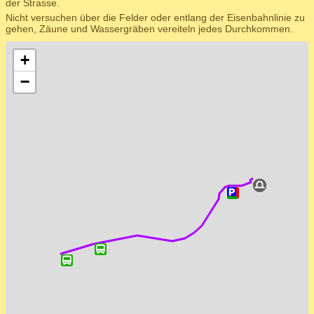
der Strasse.
Nicht versuchen über die Felder oder entlang der Eisenbahnlinie zu
gehen, Zäune und Wassergräben vereiteln jedes Durchkommen.
+
−