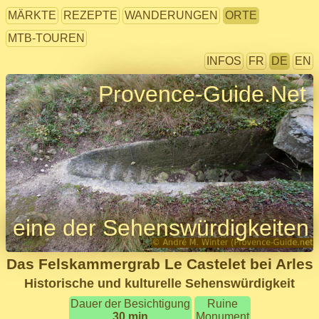
MÄRKTE
REZEPTE
WANDERUNGEN
ORTE
MTB-TOUREN
INFOS
FR
DE
EN
Provence-Guide.Net
eine der Sehenswürdigkeiten
Das Felskammergrab Le Castelet bei Arles
Historische und kulturelle Sehenswürdigkeit
Dauer der Besichtigung
Ruine
30 min
Monument