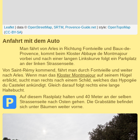
Leaflet
| data ©
OpenStreetMap
,
SRTM
,
Provence-Guide.net
| style:
OpenTopoMap
(
CC-BY-SA
)
Anfahrt mit dem Auto
Man fährt von Arles in Richtung Fontvieille und Baux-de-
Provence, kommt beim Kloster Abbaye de Montmajour
vorbei und nach einer langen Linkskurve folgt ein Parkplatz
an der linken Strassenseite.
Von Saint-Rémy kommend, fährt man durch Fontvieille und weiter
nach Arles. Wenn man das
Kloster Montmajour
auf seinem Hügel
erblickt, sucht man rechts nach einem Schild, welches das Hypogée
du Castelet ankündigt. Gleich darauf folgt rechts eine lange
Haltebucht.
Auf diesem Rastplatz halten und 40 Meter an der selben
Strassenseite nach Osten gehen. Die Grabstätte befindet
sich unter Bäumen weiter vorne.