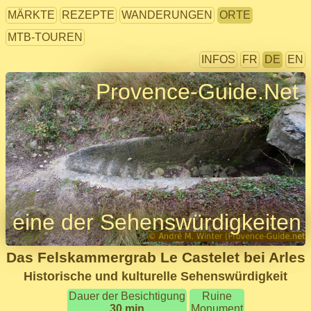
MÄRKTE
REZEPTE
WANDERUNGEN
ORTE
MTB-TOUREN
INFOS
FR
DE
EN
Provence-Guide.Net
eine der Sehenswürdigkeiten
Das Felskammergrab Le Castelet bei Arles
Historische und kulturelle Sehenswürdigkeit
Dauer der Besichtigung
Ruine
30 min
Monument