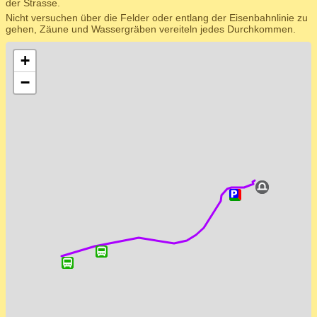
der Strasse.
Nicht versuchen über die Felder oder entlang der Eisenbahnlinie zu
gehen, Zäune und Wassergräben vereiteln jedes Durchkommen.
+
−